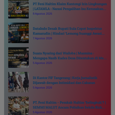
PT Feni Haltim Klaim Kantongi Izin Lingkungan
| LATAMLA : Narasi Pengalihan Isu Kerusakan
Kali Kukuba, Tantang Buka Dokumen ke Publik
8 Agustus 2026
DataIndo Desak Bupati Sula Copot Inspektur
Kamarudin | Hindari ‘Lemong Suanggi Awasi
Lemong Suanggi’
7 Agustus 2026
Suara Nyaring dari Wailoba | Masmina :
Mengapa Nasib Kades Desa Ditentukan di Meja
Politisi?
5 Agustus 2026
Di Kantor FIF Tangerang | Kerja Jurnalistik
Dijawab dengan Intimidasi dan Cakaran
5 Agustus 2026
PT. Feni Haltim – Pemkab Haltim ‘Selingkuh’? |
SEMMI MALUT Ancam Polisikan Sekda Ricky
Chairul Richfat
5 Agustus 2026