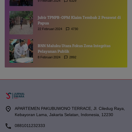
9 Februari 2024
6329
Jubir TPNPB-OPM Klaim Tembak 2 Pesawat di
Papua
22 Februari 2024
4730
BNN Maluku Utara Fokus Zona Integritas
Pelayanan Publik
8 Februari 2024
2892
APARTEMEN PAKUBUWONO TERRACE, Jl. Ciledug Raya,
Kebayoran Lama, Jakarta Selatan, Indonesia, 12230
0881011232333