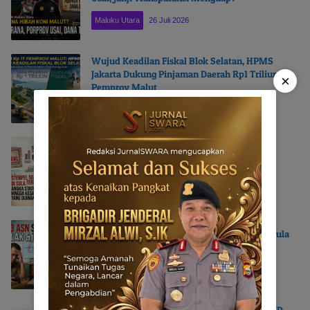
Maluku Utara
26 Juli 2026
Wujud Keadilan Fiskal Blok Selatan, HPMS
Jakarta Dukung Pinjaman Daerah Rp1 Triliun
×
Pemprov Malut
Maluku Utara
24 Juli 2026
Stempel 50 ‘Desa Tertinggal’ di Sula: Angka
Statistik hingga Kesadaran yang Dijinakkan
OPINI
23 Juli 2026
Horeee… Sempat Picu Gejolak, Gaji 13 ASN Sula
Akhirnya Cair, Meski Bertahap, Ada Apa?
BERITA
23 Juli 2026
Aroma Korupsi di Bukit Pohea, Pimpinan AKD