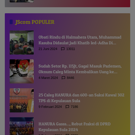
JScom POPULER
Obati Rindu di Halmahera Utara, Muhammad
Kasuba Didaulat Jadi Khatib Ied-Adha Di
Gamsungi
21 Juni 2024
13011
Sudah Setor Rp. 115Jt, Gagal Masuk Parlemen,
Oknum Caleg Minta Kembalikan Uang ke
Komisioner KPUD
4 Maret 2024
8446
25 Caleg HANURA dan 600-an Saksi Kawal 302
TPS di Kepulauan Sula
9 Februari 2024
7186
HANURA Gasss…, Rebut Fraksi di DPRD
Kepulauan Sula 2024