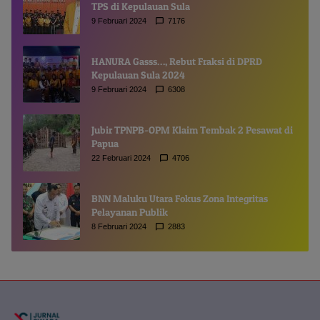
TPS di Kepulauan Sula
9 Februari 2024
7176
HANURA Gasss…, Rebut Fraksi di DPRD
Kepulauan Sula 2024
9 Februari 2024
6308
Jubir TPNPB-OPM Klaim Tembak 2 Pesawat di
Papua
22 Februari 2024
4706
BNN Maluku Utara Fokus Zona Integritas
Pelayanan Publik
8 Februari 2024
2883