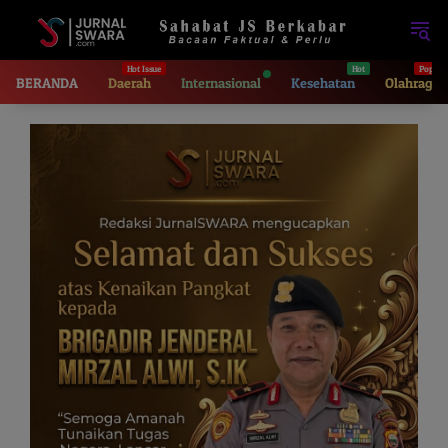
Langsung
ke
konten
BERANDA
Daerah
Internasional
Kesehatan
Olahraga