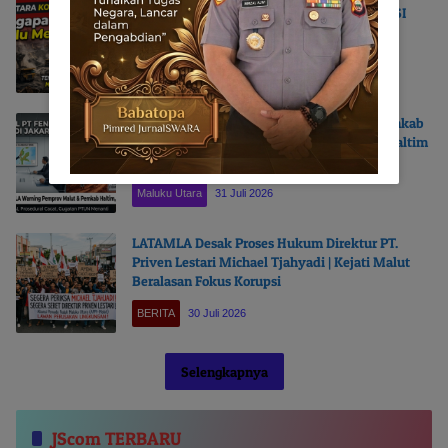
Izin Usaha Pertambangan | ANTARA KONSESI
DAN KONSTITUSI
OPINI
1 Agustus 2026
LATAMLA Warning Pemprov Malut dan Pemkab
Haltim : Bahas AMDAL di Jakarta, PT Feni Haltim
Beresiko Terjerat Hukum
Maluku Utara
31 Juli 2026
LATAMLA Desak Proses Hukum Direktur PT.
Priven Lestari Michael Tjahyadi | Kejati Malut
Beralasan Fokus Korupsi
BERITA
30 Juli 2026
Selengkapnya
JScom TERBARU