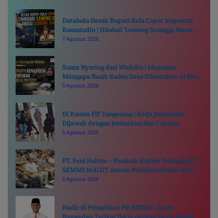
DataIndo Desak Bupati Sula Copot Inspektur
Kamarudin | Hindari ‘Lemong Suanggi Awasi
Lemong Suanggi’
7 Agustus 2026
Suara Nyaring dari Wailoba | Masmina :
Mengapa Nasib Kades Desa Ditentukan di Meja
Politisi?
5 Agustus 2026
Di Kantor FIF Tangerang | Kerja Jurnalistik
Dijawab dengan Intimidasi dan Cakaran
5 Agustus 2026
PT. Feni Haltim – Pemkab Haltim ‘Selingkuh’? |
SEMMI MALUT Ancam Polisikan Sekda Ricky
Chairul Richfat
5 Agustus 2026
Hadir di Pelantikan PB HIKMU | Anies
Baswedan Terikat Batin dengan Bumi Moloku