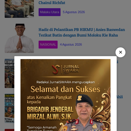
Chairul Richfat
Maluku Utara
5 Agustus 2026
Hadir di Pelantikan PB HIKMU | Anies Baswedan
Terikat Batin dengan Bumi Moloku Kie Raha
NASIONAL
4 Agustus 2026
×
Beroperasi Tanpa AMDAL dan Cemari Sungai
Kukuba, LATAMLA Desak PT Feni Haltim
Diproses Pidana
Maluku Utara
3 Agustus 2026
Konsultasi Publik AMDAL | LATAMLA Duga Ahli
Lingkungan dan Kadis LH Provinsi Jadi Juru
Bicara PT. Feni Haltim
Maluku Utara
2 Agustus 2026