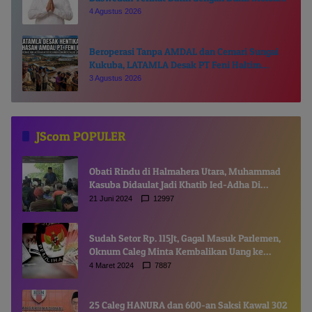
Kie Raha
4 Agustus 2026
Beroperasi Tanpa AMDAL dan Cemari Sungai
Kukuba, LATAMLA Desak PT Feni Haltim
Diproses Pidana
3 Agustus 2026
JScom POPULER
Obati Rindu di Halmahera Utara, Muhammad
Kasuba Didaulat Jadi Khatib Ied-Adha Di
Gamsungi
21 Juni 2024
12997
Sudah Setor Rp. 115Jt, Gagal Masuk Parlemen,
Oknum Caleg Minta Kembalikan Uang ke
Komisioner KPUD
4 Maret 2024
7887
25 Caleg HANURA dan 600-an Saksi Kawal 302