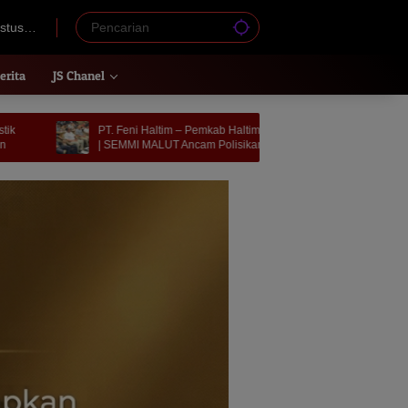
stus
erita
JS Chanel
m – Pemkab Haltim ‘Selingkuh’?
Hadir di Pelantikan PB HIKMU | Anies
 Ancam Polisikan Sekda Ricky
Baswedan Terikat Batin dengan Bumi 
Kie Raha