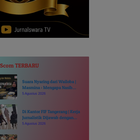
JScom TERBARU
Suara Nyaring dari Wailoba |
Masmina : Mengapa Nasib
Kades Desa Ditentukan di Meja
5 Agustus 2026
Politisi?
Di Kantor FIF Tangerang | Kerja
Jurnalistik Dijawab dengan
Intimidasi dan Cakaran
5 Agustus 2026