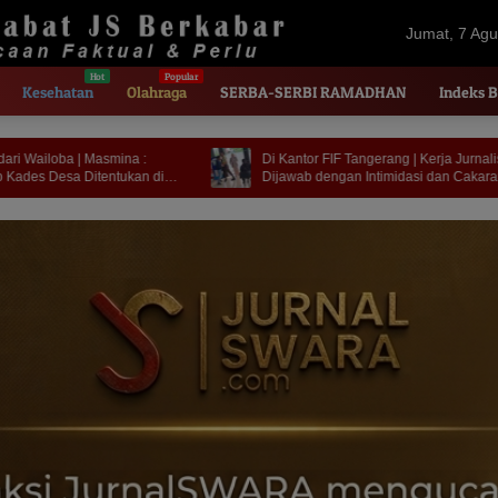
Jumat, 7 Agu
2026
Kesehatan
Olahraga
SERBA-SERBI RAMADHAN
Indeks B
Di Kantor FIF Tangerang | Kerja Jurnalistik
PT. Feni Halti
Dijawab dengan Intimidasi dan Cakaran
| SEMMI MALUT
Chairul Richfat