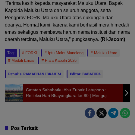
“Terima kasih kepada masyarakat Maluku Utara, Bapak
Kapolda Maluku Utara dan seluruh anggota, serta
Pengprov FORKI Maluku Utara atas dukungan dan
doanya. Hormat kami, karena kami berhasil meraih medali
emas sekaligus membawa harum nama institusi dan nama
daerah tercinta, Maluku Utara,” pungkasnya.
(RI-Jscom)
Tag:
FORKI
Iptu Maks Manolang
Maluku Utara
Medali Emas
Piala Kapolri 2026
Penulis: RAMADHAN IBRAHIM
Editor: BABATOPA
Catatan Sahabatku Abu Zubair Latupono :
Refleksi Hari Bhayangkara ke-80 | Menguji
Komitmen, Rayakan Harapan
Pos Terkait