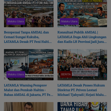
Maluku Utara
Maluku Utara
Beroperasi Tanpa AMDAL dan
Konsultasi Publik AMDAL |
Cemari Sungai Kukuba,
LATAMLA Duga Ahli Lingkungan
LATAMLA Desak PT Feni Haltim
dan Kadis LH Provinsi Jadi Juru
Diproses Pidana
Bicara PT. Feni Haltim
Maluku Utara
BERITA
LATAMLA Warning Pemprov
LATAMLA Desak Proses Hukum
Malut dan Pemkab Haltim :
Direktur PT. Priven Lestari
Bahas AMDAL di Jakarta, PT Feni
Michael Tjahyadi | Kejati Malut
Haltim Beresiko Terjerat Hukum
Beralasan Fokus Korupsi