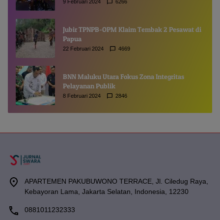
9 Februari 2024
6266
Jubir TPNPB-OPM Klaim Tembak 2 Pesawat di
Papua
22 Februari 2024
4669
BNN Maluku Utara Fokus Zona Integritas
Pelayanan Publik
8 Februari 2024
2846
APARTEMEN PAKUBUWONO TERRACE, Jl. Ciledug Raya,
Kebayoran Lama, Jakarta Selatan, Indonesia, 12230
0881011232333