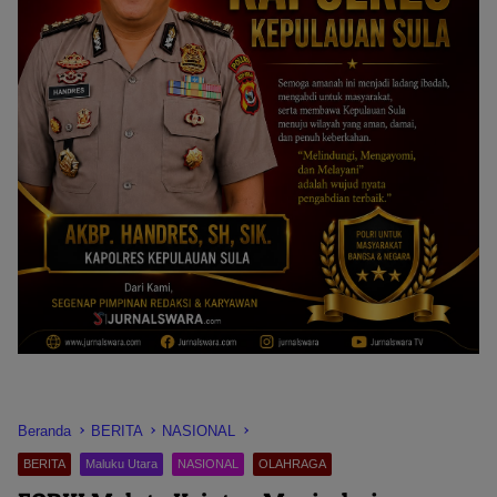
Beranda
BERITA
NASIONAL
BERITA
Maluku Utara
NASIONAL
OLAHRAGA