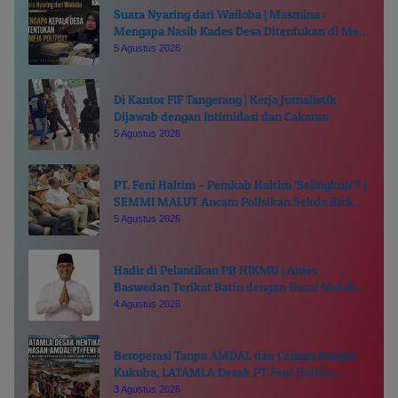
Suara Nyaring dari Wailoba | Masmina :
Mengapa Nasib Kades Desa Ditentukan di Meja
Politisi?
5 Agustus 2026
Di Kantor FIF Tangerang | Kerja Jurnalistik
Dijawab dengan Intimidasi dan Cakaran
5 Agustus 2026
PT. Feni Haltim – Pemkab Haltim ‘Selingkuh’? |
SEMMI MALUT Ancam Polisikan Sekda Ricky
Chairul Richfat
5 Agustus 2026
Hadir di Pelantikan PB HIKMU | Anies
Baswedan Terikat Batin dengan Bumi Moloku
Kie Raha
4 Agustus 2026
Beroperasi Tanpa AMDAL dan Cemari Sungai
Kukuba, LATAMLA Desak PT Feni Haltim
Diproses Pidana
3 Agustus 2026