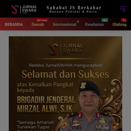
Langsung
ke
konten
BERANDA
Daerah
Internasional
Kesehatan
Olahraga