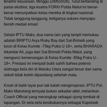
terakhir kejuaraan, Minggu (28/6/2026). Turut bertanding di
partai eksibisi, tiga ksatria FORKI Polda Malut ini benar-
benar menunjukkan kelas mereka di tingkat nasional.
Tidak tanggung-tanggung, ketiganya sukses menyapu
bersih medali emas!
Selain IPTU Maks, dua nama lain yang tampil memukau
adalah BRIPTU Arya Risky Bay dari Sat-Brimob yang
turun di Kelas Kumite -75kg Putra U-18+, serta BHARADA
Iskandar Ali, juga dari Sat-Brimob Polda Malut, yang
mengunci kemenangan di Kelas Kumite -85kg Putra U-
18+. Prestasi ini menjadi bukti sahih bahwa potensi
olahraga bela diri di Maluku Utara sangat besar dan sama
sekali tidak boleh dipandang sebelah mata.
Kisah di balik layar pun tak kalah menginspirasi. IPTU Pol.
Maks Manolang ternyata bukan sekadar atlet, melainkan
Coach Official
yang merangkap sebagai ujung tombak di
lapangan. Di sela-sela kesibukannya sebagai Kapolsek