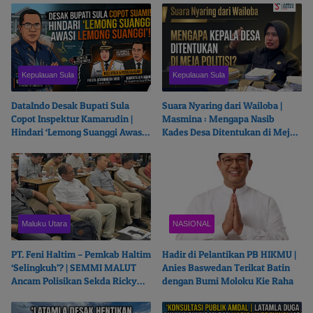
Kepulauan Sula
Kepulauan Sula
DataIndo Desak Bupati Sula
Suara Nyaring dari Wailoba |
Copot Inspektur Kamarudin |
Masmina : Mengapa Nasib
Hindari ‘Lemong Suanggi Awasi
Kades Desa Ditentukan di Meja
Lemong Suanggi’
Politisi?
Maluku Utara
NASIONAL
PT. Feni Haltim – Pemkab Haltim
Hadir di Pelantikan PB HIKMU |
‘Selingkuh’? | SEMMI MALUT
Anies Baswedan Terikat Batin
Ancam Polisikan Sekda Ricky
dengan Bumi Moloku Kie Raha
Chairul Richfat