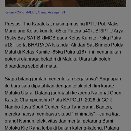
Ketum FORKI MALUT, Ahmad Assagaf, ST
Prestasi Trio Karateka, masing-masing IPTU Pol. Maks
Manolang Kelas kumite -65kg Putera u40+, BRIPTU Arya
Risky Bay SAT BRIMOB pada Kelas Kumite -75kg Putra
u18+ serta BHARADA Iskandar Ali dari Sat-Brimob Polda
Malut di Kelas Kumite -85kg Putra u18+ ini menunjukan
potensi olahraga beladiri di Maluku Utara tak boleh
dipandang sebelah mata.
Siapa bilang jumlah menentukan segalanya? Anggapan
itu baru saja dipatahkan dengan telak oleh tim karate
Maluku Utara. Datang jauh-jauh ke arena National Open
Karate Championship Piala KAPOLRI 2026 di GOR
Nambo Jaya Sport Center, Kota Tangerang, Banten,
mereka hanya membawa skuad “minimalis”—cuma tiga
orang! Namun, efektivitas dan mental petarung Bumi
Moloku Kie Raha terbukti bukan kaleng-kaleng. Pulang