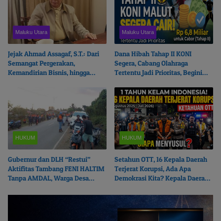
Maluku Utara
Maluku Utara
Jejak Ahmad Assagaf, S.T.: Dari
Dana Hibah Tahap II KONI
Semangat Pergerakan,
Segera, Cabang Olahraga
Kemandirian Bisnis, hingga
Tertentu Jadi Prioritas, Begini
Ketulusan Berbagi
Ceritanya…
HUKUM
HUKUM
Gubernur dan DLH “Restui”
Setahun OTT, 16 Kepala Daerah
Aktifitas Tambang FENI HALTIM
Terjerat Korupsi, Ada Apa
Tanpa AMDAL, Warga Desa
Demokrasi Kita? Kepala Daerah
Boikot Perusahaan
Mana Menyusul?