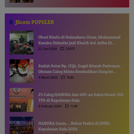
JScom POPULER
Obati Rindu di Halmahera Utara, Muhammad
Kasuba Didaulat Jadi Khatib Ied-Adha Di
Gamsungi
21 Juni 2024
12972
Sudah Setor Rp. 115Jt, Gagal Masuk Parlemen,
Oknum Caleg Minta Kembalikan Uang ke
Komisioner KPUD
4 Maret 2024
7630
25 Caleg HANURA dan 600-an Saksi Kawal 302
TPS di Kepulauan Sula
9 Februari 2024
7149
HANURA Gasss…, Rebut Fraksi di DPRD
Kepulauan Sula 2024