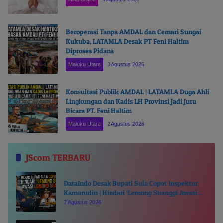
Beroperasi Tanpa AMDAL dan Cemari Sungai
Kukuba, LATAMLA Desak PT Feni Haltim
Diproses Pidana
Maluku Utara
3 Agustus 2026
Konsultasi Publik AMDAL | LATAMLA Duga Ahli
Lingkungan dan Kadis LH Provinsi Jadi Juru
Bicara PT. Feni Haltim
Maluku Utara
2 Agustus 2026
JScom TERBARU
DataIndo Desak Bupati Sula Copot Inspektur
Kamarudin | Hindari ‘Lemong Suanggi Awasi
Lemong Suanggi’
7 Agustus 2026