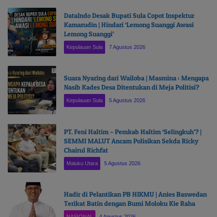
DataIndo Desak Bupati Sula Copot Inspektur
Kamarudin | Hindari ‘Lemong Suanggi Awasi
Lemong Suanggi’
Kepulauan Sula
7 Agustus 2026
Suara Nyaring dari Wailoba | Masmina : Mengapa
Nasib Kades Desa Ditentukan di Meja Politisi?
Kepulauan Sula
5 Agustus 2026
PT. Feni Haltim – Pemkab Haltim ‘Selingkuh’? |
SEMMI MALUT Ancam Polisikan Sekda Ricky
Chairul Richfat
Maluku Utara
5 Agustus 2026
Hadir di Pelantikan PB HIKMU | Anies Baswedan
Terikat Batin dengan Bumi Moloku Kie Raha
NASIONAL
4 Agustus 2026