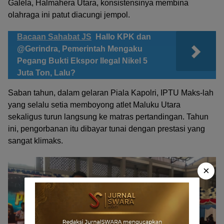
Galela, Halmahera Utara, konsistensinya membina
olahraga ini patut diacungi jempol.
Bacaan Sahabat JS
Hallo KPK dan
@Gerindra, Pemerintah Mengaku
Pegang Bukti Ekspor Ilegal Nikel 5
Juta Ton, Lalu?
Saban tahun, dalam gelaran Piala Kapolri, IPTU Maks-lah
yang selalu setia memboyong atlet Maluku Utara
sekaligus turun langsung ke matras pertandingan. Tahun
ini, pengorbanan itu dibayar tunai dengan prestasi yang
sangat klimaks.
×