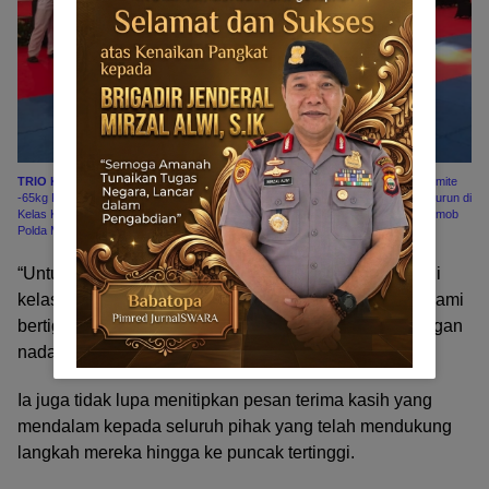
TRIO KARATEKA MALUT
: IPTU Pol. Maks Manolang, yang turun di Kelas Kumite
-65kg Putra U-40+ (INKANAS), BRIPTU Arya Risky Bay dari Sat-Brimob yang turun di
Kelas Kumite -75kg Putra U-18+, serta BHARADA Iskandar Ali, juga dari Sat-Brimob
Polda Malut, yang mengunci kemenangan di Kelas Kumite -85kg Putra U-18+.
“Untuk Maluku Utara, awalnya yang mendapat emas di
kelas POLRI saya sendiri. Dan saat turun di eksibisi, kami
bertiga berhasil menyabet emas,” ujar IPTU Maks dengan
nada penuh syukur dan bangga.
Ia juga tidak lupa menitipkan pesan terima kasih yang
mendalam kepada seluruh pihak yang telah mendukung
langkah mereka hingga ke puncak tertinggi.