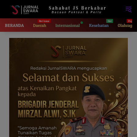
Langsung
ke
konten
BERANDA
Daerah
Internasional
Kesehatan
Olahraga