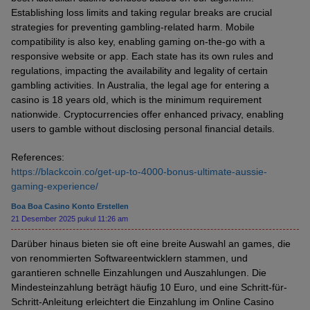
Establishing loss limits and taking regular breaks are crucial
strategies for preventing gambling-related harm. Mobile
compatibility is also key, enabling gaming on-the-go with a
responsive website or app. Each state has its own rules and
regulations, impacting the availability and legality of certain
gambling activities. In Australia, the legal age for entering a
casino is 18 years old, which is the minimum requirement
nationwide. Cryptocurrencies offer enhanced privacy, enabling
users to gamble without disclosing personal financial details.
References:
https://blackcoin.co/get-up-to-4000-bonus-ultimate-aussie-
gaming-experience/
Boa Boa Casino Konto Erstellen
21 Desember 2025 pukul 11:26 am
Darüber hinaus bieten sie oft eine breite Auswahl an games, die
von renommierten Softwareentwicklern stammen, und
garantieren schnelle Einzahlungen und Auszahlungen. Die
Mindesteinzahlung beträgt häufig 10 Euro, und eine Schritt-für-
Schritt-Anleitung erleichtert die Einzahlung im Online Casino