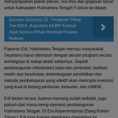
menyampaikan pokok pikiran, visi-misi dan gagasan besar
untuk Kabupaten Halmahera Tengah 5 tahun ke depan.
Bacaan Sahabat JS
Tanggapi Sikap
Tim ISDA, Kapolres AKBP Kodrat
Ajak Semua Pihak Hormati Proses
Hukum
Paparan Edi, Halmahera Tengah menuju masyarakat
Sejahtera harus ditempuh dengan desain program secara
terintegrasi di setiap detail sektornya. Seperti
pembangunan infrastruktur jalan dan jembatan, fasilitas
medis dan kesehatan, kelembagaan pendidikan dan
metode pembelajaran yang efektif akan mencipta investasi
yang kuat di bidang pertanian, kelautan, dan UMKM.
Edi berani bicara, karena memang sudah terbukti, juga
paham dari mana meng-skenario pembangunan
Halmahera Tengah. Di Era Kepemimpinan Elang Rahim
Tahap I, Edi juga sukses membawa daerahnya ini