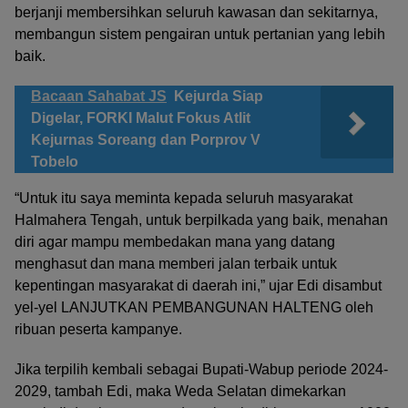
berjanji membersihkan seluruh kawasan dan sekitarnya,
membangun sistem pengairan untuk pertanian yang lebih
baik.
Bacaan Sahabat JS
Kejurda Siap
Digelar, FORKI Malut Fokus Atlit
Kejurnas Soreang dan Porprov V
Tobelo
“Untuk itu saya meminta kepada seluruh masyarakat
Halmahera Tengah, untuk berpilkada yang baik, menahan
diri agar mampu membedakan mana yang datang
menghasut dan mana memberi jalan terbaik untuk
kepentingan masyarakat di daerah ini,” ujar Edi disambut
yel-yel LANJUTKAN PEMBANGUNAN HALTENG oleh
ribuan peserta kampanye.
Jika terpilih kembali sebagai Bupati-Wabup periode 2024-
2029, tambah Edi, maka Weda Selatan dimekarkan