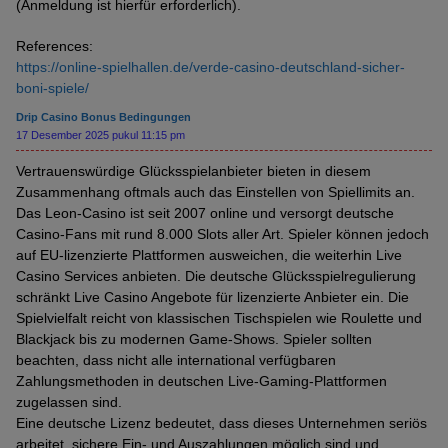
(Anmeldung ist hierfür erforderlich).
References:
https://online-spielhallen.de/verde-casino-deutschland-sicher-
boni-spiele/
Drip Casino Bonus Bedingungen
17 Desember 2025 pukul 11:15 pm
Vertrauenswürdige Glücksspielanbieter bieten in diesem
Zusammenhang oftmals auch das Einstellen von Spiellimits an.
Das Leon-Casino ist seit 2007 online und versorgt deutsche
Casino-Fans mit rund 8.000 Slots aller Art. Spieler können jedoch
auf EU-lizenzierte Plattformen ausweichen, die weiterhin Live
Casino Services anbieten. Die deutsche Glücksspielregulierung
schränkt Live Casino Angebote für lizenzierte Anbieter ein. Die
Spielvielfalt reicht von klassischen Tischspielen wie Roulette und
Blackjack bis zu modernen Game-Shows. Spieler sollten
beachten, dass nicht alle international verfügbaren
Zahlungsmethoden in deutschen Live-Gaming-Plattformen
zugelassen sind.
Eine deutsche Lizenz bedeutet, dass dieses Unternehmen seriös
arbeitet, sichere Ein- und Auszahlungen möglich sind und