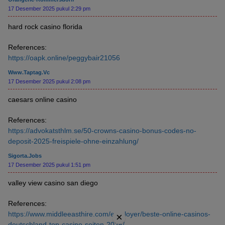
17 Desember 2025 pukul 2:29 pm
hard rock casino florida
References:
https://oapk.online/peggybair21056
Www.taptag.vc
17 Desember 2025 pukul 2:08 pm
caesars online casino
References:
https://advokatsthlm.se/50-crowns-casino-bonus-codes-no-
deposit-2025-freispiele-ohne-einzahlung/
Sigorta.jobs
17 Desember 2025 pukul 1:51 pm
valley view casino san diego
References:
https://www.middleeasthire.com/employer/beste-online-casinos-
×
deutschland-top-casino-seiten-2025/