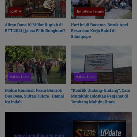
BERITA
Halmahera Tengah
Aliran Dana 10 Miliar Rupiah di
Hari ini di Banemo, Besok Apel
BTT 2021 | Jaksa Pilih Bungkam?
Besar dan Kerja Bakti di
Sibenpopo
Maluku Utara
Maluku Utara
Makin Kondusif Pasca Bentrok
“Konflik Undang-Undang”, Cara
Dua Desa, Sultan Tidore : Damai
Mutakhir Loloskan Penjahat di
Itu Indah
Tambang Maluku Utara