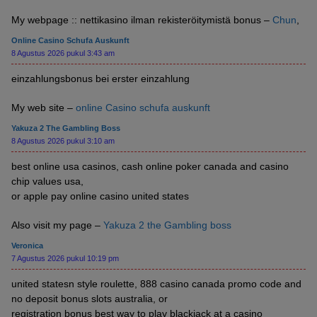
My webpage :: nettikasino ilman rekisteröitymistä bonus –
Chun
,
Online Casino Schufa Auskunft
8 Agustus 2026 pukul 3:43 am
einzahlungsbonus bei erster einzahlung
My web site –
online Casino schufa auskunft
Yakuza 2 The Gambling Boss
8 Agustus 2026 pukul 3:10 am
best online usa casinos, cash online poker canada and casino
chip values usa,
or apple pay online casino united states
Also visit my page –
Yakuza 2 the Gambling boss
Veronica
7 Agustus 2026 pukul 10:19 pm
united statesn style roulette, 888 casino canada promo code and
no deposit bonus slots australia, or
registration bonus best way to play blackjack at a casino