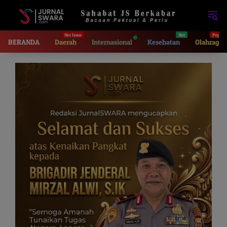
Langsung
ke
konten
BERANDA
Daerah
Internasional
Kesehatan
Olahraga