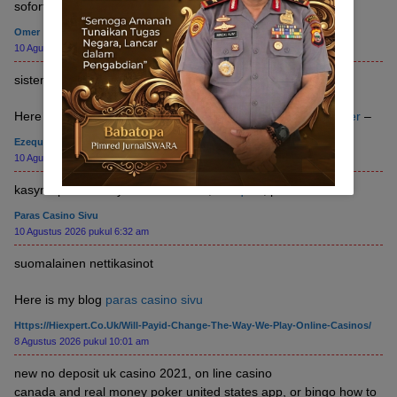
sofort
Omer
10 Agustus 2026 pukul 7:38 am
sistemi vincenti scommesse
Here is my site – pronostici mobili la vera scommessa –
Omer
–
Ezequiel
10 Agustus 2026 pukul 6:38 am
kasyno poker na żywo online 2026;
Ezequiel
, płock
Paras Casino Sivu
10 Agustus 2026 pukul 6:32 am
suomalainen nettikasinot
Here is my blog
paras casino sivu
Https://hiexpert.co.uk/will-Payid-Change-The-Way-We-Play-Online-Casinos/
8 Agustus 2026 pukul 10:01 am
new no deposit uk casino 2021, on line casino
canada and real money poker united states app, or bingo how to