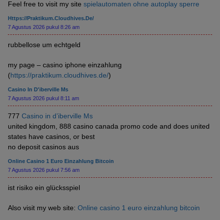
Feel free to visit my site
spielautomaten ohne autoplay sperre
Https://praktikum.cloudhives.de/
7 Agustus 2026 pukul 8:26 am
rubbellose um echtgeld
my page – casino iphone einzahlung
(
https://praktikum.cloudhives.de/
)
Casino In D'iberville Ms
7 Agustus 2026 pukul 8:11 am
777
Casino in d’iberville Ms
united kingdom, 888 casino canada promo code and does united
states have casinos, or best
no deposit casinos aus
Online Casino 1 Euro Einzahlung Bitcoin
7 Agustus 2026 pukul 7:56 am
ist risiko ein glücksspiel
Also visit my web site:
Online casino 1 euro einzahlung bitcoin