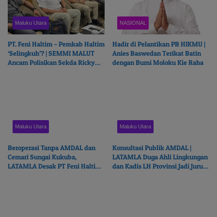
Maluku Utara
NASIONAL
PT. Feni Haltim – Pemkab Haltim
Hadir di Pelantikan PB HIKMU |
‘Selingkuh’? | SEMMI MALUT
Anies Baswedan Terikat Batin
Ancam Polisikan Sekda Ricky
dengan Bumi Moloku Kie Raha
Chairul Richfat
Maluku Utara
Maluku Utara
Beroperasi Tanpa AMDAL dan
Konsultasi Publik AMDAL |
Cemari Sungai Kukuba,
LATAMLA Duga Ahli Lingkungan
LATAMLA Desak PT Feni Haltim
dan Kadis LH Provinsi Jadi Juru
Diproses Pidana
Bicara PT. Feni Haltim