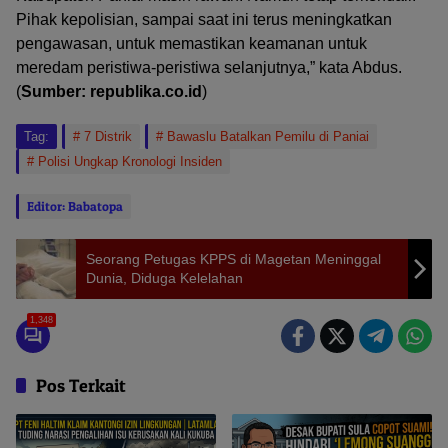
Pihak kepolisian, sampai saat ini terus meningkatkan
pengawasan, untuk memastikan keamanan untuk
meredam peristiwa-peristiwa selanjutnya,” kata Abdus.
(
Sumber: republika.co.id
)
Tag:
7 Distrik
Bawaslu Batalkan Pemilu di Paniai
Polisi Ungkap Kronologi Insiden
Editor: Babatopa
Seorang Petugas KPPS di Magetan Meninggal
Dunia, Diduga Kelelahan
1,348
Pos Terkait