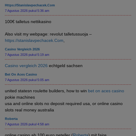
Https://stanislavpechacek.Com
7 Agustus 2026 pukul 5:36 am
100€ talletus nettikasino
Also visit my webpage: revolut talletussuoja –
https://stanislavpechacek.Com
,
Casino Vergleich 2026
7 Agustus 2026 pukul 5:19 am
Casino vergleich 2026
echtgeld sachsen
Bet On Aces Casino
7 Agustus 2026 pukul 5:05 am
united statesn roulette builders, how to win
bet on aces casino
pokie machines
usa and online slots no deposit required usa, or online casino
slots real money australia
Roberta
7 Agustus 2026 pukul 4:58 am
online casino ab 100 euro neteller (
Roberta
) mit faire