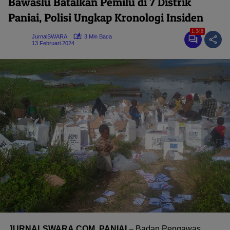
Bawaslu Batalkan Pemilu di 7 Distrik
Paniai, Polisi Ungkap Kronologi Insiden
1,348
JurnalSWARA
3 Min Baca
13 Februari 2024
JURNALSWARA.COM, PANIAI
– Badan Pengawas