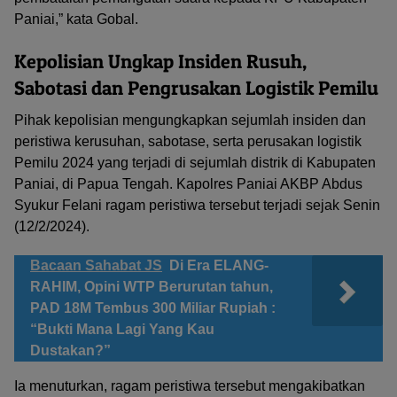
Paniai,” kata Gobal.
Kepolisian Ungkap Insiden Rusuh,
Sabotasi dan Pengrusakan Logistik Pemilu
Pihak kepolisian mengungkapkan sejumlah insiden dan
peristiwa kerusuhan, sabotase, serta perusakan logistik
Pemilu 2024 yang terjadi di sejumlah distrik di Kabupaten
Paniai, di Papua Tengah. Kapolres Paniai AKBP Abdus
Syukur Felani ragam peristiwa tersebut terjadi sejak Senin
(12/2/2024).
Bacaan Sahabat JS
Di Era ELANG-
RAHIM, Opini WTP Berurutan tahun,
PAD 18M Tembus 300 Miliar Rupiah :
“Bukti Mana Lagi Yang Kau
Dustakan?”
Ia menuturkan, ragam peristiwa tersebut mengakibatkan