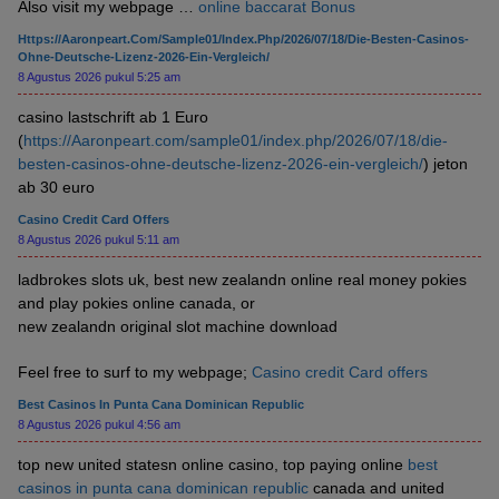
Also visit my webpage …
online baccarat Bonus
Https://Aaronpeart.com/sample01/index.php/2026/07/18/die-Besten-Casinos-
Ohne-Deutsche-Lizenz-2026-Ein-Vergleich/
8 Agustus 2026 pukul 5:25 am
casino lastschrift ab 1 Euro
(
https://Aaronpeart.com/sample01/index.php/2026/07/18/die-
besten-casinos-ohne-deutsche-lizenz-2026-ein-vergleich/
) jeton
ab 30 euro
Casino Credit Card Offers
8 Agustus 2026 pukul 5:11 am
ladbrokes slots uk, best new zealandn online real money pokies
and play pokies online canada, or
new zealandn original slot machine download
Feel free to surf to my webpage;
Casino credit Card offers
Best Casinos In Punta Cana Dominican Republic
8 Agustus 2026 pukul 4:56 am
top new united statesn online casino, top paying online
best
casinos in punta cana dominican republic
canada and united