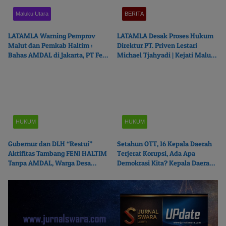
Maluku Utara
BERITA
LATAMLA Warning Pemprov
LATAMLA Desak Proses Hukum
Malut dan Pemkab Haltim :
Direktur PT. Priven Lestari
Bahas AMDAL di Jakarta, PT Feni
Michael Tjahyadi | Kejati Malut
Haltim Beresiko Terjerat Hukum
Beralasan Fokus Korupsi
HUKUM
HUKUM
Gubernur dan DLH “Restui”
Setahun OTT, 16 Kepala Daerah
Aktifitas Tambang FENI HALTIM
Terjerat Korupsi, Ada Apa
Tanpa AMDAL, Warga Desa
Demokrasi Kita? Kepala Daerah
Boikot Perusahaan
Mana Menyusul?