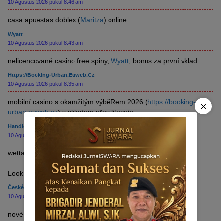
10 Agustus 2026 pukul 8:46 am
casa apuestas dobles (
Maritza
) online
Wyatt
10 Agustus 2026 pukul 8:43 am
nelicencované casino free spiny,
Wyatt
, bonus za první vklad
Https://booking-Urban.euweb.cz
10 Agustus 2026 pukul 8:35 am
mobilní casino s okamžitým výběRem 2026 (
https://booking-
×
urban.euweb.cz
) s vkladem přes litecoin
Handicap Basketball Wetten
10 Agustus 2026 pukul 7:57 am
wettanbieter neu
Look at my blog ::
handicap basketball wetten
České Casino Bonus 300 Kč Za Registraci
10 Agustus 2026 pukul 7:42 am
nové
české casino Bonus 300 kč za Registraci
vklad