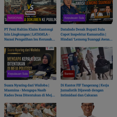
NASIONAL
Kepulauan Sula
PT Feni Haltim Klaim Kantongi
DataIndo Desak Bupati Sula
Izin Lingkungan | LATAMLA :
Copot Inspektur Kamarudin |
Narasi Pengalihan Isu Kerusakan
Hindari ‘Lemong Suanggi Awasi
Kali Kukuba, Tantang Buka
Lemong Suanggi’
Dokumen ke Publik
Kepulauan Sula
Banten
Suara Nyaring dari Wailoba |
Di Kantor FIF Tangerang | Kerja
Masmina : Mengapa Nasib
Jurnalistik Dijawab dengan
Kades Desa Ditentukan di Meja
Intimidasi dan Cakaran
Politisi?