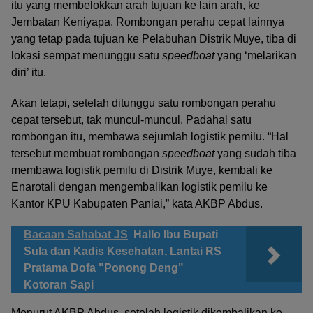
itu yang membelokkan arah tujuan ke lain arah, ke
Jembatan Keniyapa. Rombongan perahu cepat lainnya
yang tetap pada tujuan ke Pelabuhan Distrik Muye, tiba di
lokasi sempat menunggu satu
speedboat
yang ‘melarikan
diri’ itu.
Akan tetapi, setelah ditunggu satu rombongan perahu
cepat tersebut, tak muncul-muncul. Padahal satu
rombongan itu, membawa sejumlah logistik pemilu. “Hal
tersebut membuat rombongan
speedboat
yang sudah tiba
membawa logistik pemilu di Distrik Muye, kembali ke
Enarotali dengan mengembalikan logistik pemilu ke
Kantor KPU Kabupaten Paniai,” kata AKBP Abdus.
Bacaan Sahabat JS
Hallo Ibu Bupati
Sula dan Kadis Kesehatan, Lantai RS
Pratama Dofa "Ponong Deng"
Kotoran Sapi
Menurut AKBP Abdus, setelah logistik dikembalikan ke