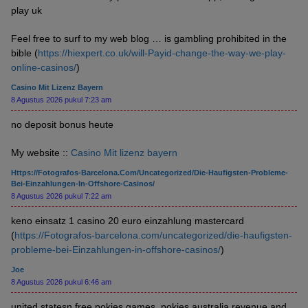
play uk
Feel free to surf to my web blog … is gambling prohibited in the
bible (
https://hiexpert.co.uk/will-Payid-change-the-way-we-play-
online-casinos/
)
Casino Mit Lizenz Bayern
8 Agustus 2026 pukul 7:23 am
no deposit bonus heute
My website ::
Casino Mit lizenz bayern
Https://Fotografos-Barcelona.com/uncategorized/die-Haufigsten-Probleme-
Bei-Einzahlungen-In-Offshore-Casinos/
8 Agustus 2026 pukul 7:22 am
keno einsatz 1 casino 20 euro einzahlung mastercard
(
https://Fotografos-barcelona.com/uncategorized/die-haufigsten-
probleme-bei-Einzahlungen-in-offshore-casinos/
)
Joe
8 Agustus 2026 pukul 6:46 am
united statesn free pokies games, pokies australia revenue and