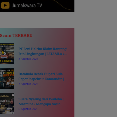
JScom TERBARU
PT Feni Haltim Klaim Kantongi
Izin Lingkungan | LATAMLA :
Narasi Pengalihan Isu Kerusakan
8 Agustus 2026
Kali Kukuba, Tantang Buka
Dokumen ke Publik
DataIndo Desak Bupati Sula
Copot Inspektur Kamarudin |
Hindari ‘Lemong Suanggi Awasi
7 Agustus 2026
Lemong Suanggi’
Suara Nyaring dari Wailoba |
Masmina : Mengapa Nasib
Kades Desa Ditentukan di Meja
5 Agustus 2026
Politisi?