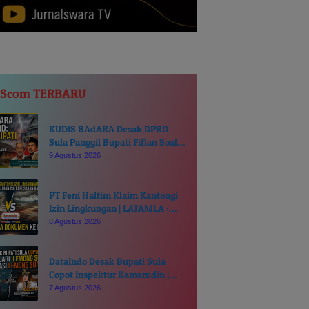
JScom TERBARU
KUDIS BAdARA Desak DPRD
Sula Panggil Bupati Fifian Soal
Pernyataan Alih Wewenang
9 Agustus 2026
Ganti Kepala Desa
PT Feni Haltim Klaim Kantongi
Izin Lingkungan | LATAMLA :
Narasi Pengalihan Isu Kerusakan
8 Agustus 2026
Kali Kukuba, Tantang Buka
Dokumen ke Publik
DataIndo Desak Bupati Sula
Copot Inspektur Kamarudin |
Hindari ‘Lemong Suanggi Awasi
7 Agustus 2026
Lemong Suanggi’