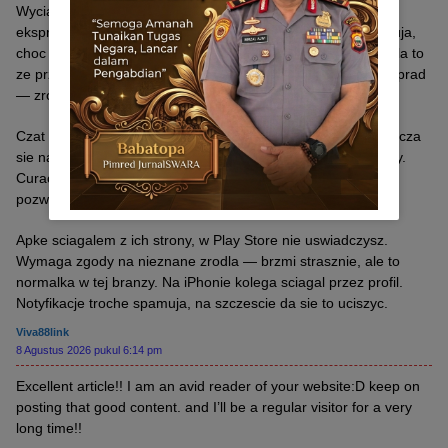
Wyciagam wygrane najczesciej na Skrill i jest w miare
ekspresowo. Na Mastercard czekalem dwa dni. BTC obsluguja,
choc sam nie probowalem. Jedyna rzecz, ktora mnie wnerwila to
ze przy pierwszym cashoucie musialem doslac rachunek za prad
— zrozumiale, ale wolalbym zrobic to od razu przy zapisie.
Czat z konsultantem po polsku dziala, czasem w nocy przelacza
sie na angielski. Reakcja w granicach paru minut, bez sciemy.
Curacao — jak wiekszosc takich miejsc, wiec bez polskiego
pozwolenia — warto miec to z tylu glowy.
Apke sciagalem z ich strony, w Play Store nie uswiadczysz.
Wymaga zgody na nieznane zrodla — brzmi strasznie, ale to
normalka w tej branzy. Na iPhonie kolega sciagal przez profil.
Notyfikacje troche spamuja, na szczescie da sie to uciszyc.
Viva88link
8 Agustus 2026 pukul 6:14 pm
Excellent article!! I am an avid reader of your website:D keep on
posting that good content. and I’ll be a regular visitor for a very
long time!!