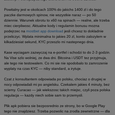
Powitalny jest w okolicach 100% do jakichs 1400 zl i do tego
paczke darmowych spinow, nie wszystkie naraz — po 50
dziennie. Warunek obrotu to x60 na spinach — realne, ale trzeba
miec cierpliwosc. Aktualne kody i regulamin bonusu mozna
podejrzec na
mostbet app download
jesli chcesz to dokladnie
przeliczyc. Wplata minimalna to jakies 20 zl, konto zalozylem w
kilkadziesiat sekund, KYC przeszlo mi nastepnego dnia.
Kase wyciagam zazwyczaj na e-portfel i schodzi to do 2-3 godzin.
Na Vise szlo wolniej, ze dwa dni. Bitcoina i USDT tez przyjmuja,
ale tego nie testowalem. Co mi sie nie spodobalo to zamrozenie
wyplaty na czas KYC — niby standard, a irytuje.
Czat z konsultantem odpowiada po polsku, chociaz o drugiej w
nocy odpowiadali mi po angielsku. Czekalem jakies 4 minuty, bez
sciemy. Curacao — jak wiekszosc takich miejsc, czyli poza polska
regulacja — kazdy niech sobie sam to przemysli.
Plik apk pobiera sie bezposrednio ze strony, bo w Google Play
tego nie znajdziesz. Trzeba pozwolic na zrodla zewnetrzne — dla