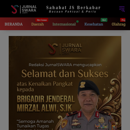
Langsung
ke
konten
BERANDA
Daerah
Internasional
Kesehatan
Olahraga