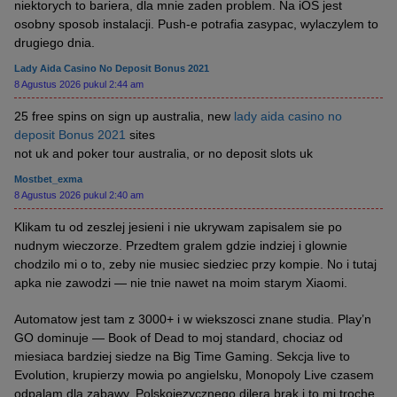
niektorych to bariera, dla mnie zaden problem. Na iOS jest
osobny sposob instalacji. Push-e potrafia zasypac, wylaczylem to
drugiego dnia.
Lady Aida Casino No Deposit Bonus 2021
8 Agustus 2026 pukul 2:44 am
25 free spins on sign up australia, new
lady aida casino no
deposit Bonus 2021
sites
not uk and poker tour australia, or no deposit slots uk
Mostbet_exma
8 Agustus 2026 pukul 2:40 am
Klikam tu od zeszlej jesieni i nie ukrywam zapisalem sie po
nudnym wieczorze. Przedtem gralem gdzie indziej i glownie
chodzilo mi o to, zeby nie musiec siedziec przy kompie. No i tutaj
apka nie zawodzi — nie tnie nawet na moim starym Xiaomi.
Automatow jest tam z 3000+ i w wiekszosci znane studia. Play’n
GO dominuje — Book of Dead to moj standard, chociaz od
miesiaca bardziej siedze na Big Time Gaming. Sekcja live to
Evolution, krupierzy mowia po angielsku, Monopoly Live czasem
odpalam dla zabawy. Polskojezycznego dilera brak i to mi troche