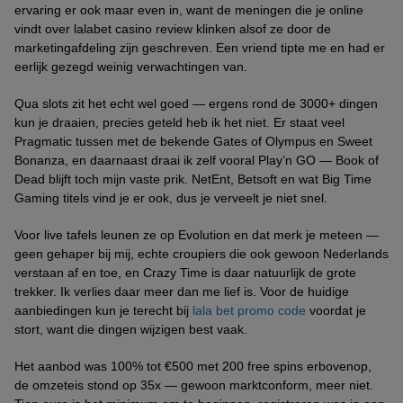
ervaring er ook maar even in, want de meningen die je online
vindt over lalabet casino review klinken alsof ze door de
marketingafdeling zijn geschreven. Een vriend tipte me en had er
eerlijk gezegd weinig verwachtingen van.
Qua slots zit het echt wel goed — ergens rond de 3000+ dingen
kun je draaien, precies geteld heb ik het niet. Er staat veel
Pragmatic tussen met de bekende Gates of Olympus en Sweet
Bonanza, en daarnaast draai ik zelf vooral Play’n GO — Book of
Dead blijft toch mijn vaste prik. NetEnt, Betsoft en wat Big Time
Gaming titels vind je er ook, dus je verveelt je niet snel.
Voor live tafels leunen ze op Evolution en dat merk je meteen —
geen gehaper bij mij, echte croupiers die ook gewoon Nederlands
verstaan af en toe, en Crazy Time is daar natuurlijk de grote
trekker. Ik verlies daar meer dan me lief is. Voor de huidige
aanbiedingen kun je terecht bij
lala bet promo code
voordat je
stort, want die dingen wijzigen best vaak.
Het aanbod was 100% tot €500 met 200 free spins erbovenop,
de omzeteis stond op 35x — gewoon marktconform, meer niet.