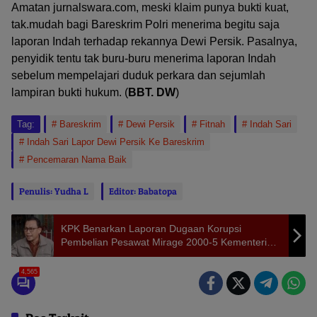
Amatan jurnalswara.com, meski klaim punya bukti kuat,
tak.mudah bagi Bareskrim Polri menerima begitu saja
laporan Indah terhadap rekannya Dewi Persik. Pasalnya,
penyidik tentu tak buru-buru menerima laporan Indah
sebelum mempelajari duduk perkara dan sejumlah
lampiran bukti hukum. (
BBT. DW
)
Tag:
Bareskrim
Dewi Persik
Fitnah
Indah Sari
Indah Sari Lapor Dewi Persik Ke Bareskrim
Pencemaran Nama Baik
Penulis: Yudha L
Editor: Babatopa
KPK Benarkan Laporan Dugaan Korupsi
Pembelian Pesawat Mirage 2000-5 Kementerian
Pertahanan
4,565