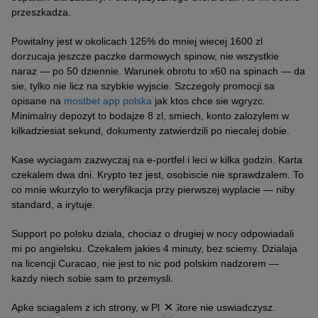
przeszkadza.
Powitalny jest w okolicach 125% do mniej wiecej 1600 zl
dorzucaja jeszcze paczke darmowych spinow, nie wszystkie
naraz — po 50 dziennie. Warunek obrotu to x60 na spinach — da
sie, tylko nie licz na szybkie wyjscie. Szczegoly promocji sa
opisane na
mostbet app polska
jak ktos chce sie wgryzc.
Minimalny depozyt to bodajze 8 zl, smiech, konto zalozylem w
kilkadziesiat sekund, dokumenty zatwierdzili po niecalej dobie.
Kase wyciagam zazwyczaj na e-portfel i leci w kilka godzin. Karta
czekalem dwa dni. Krypto tez jest, osobiscie nie sprawdzalem. To
co mnie wkurzylo to weryfikacja przy pierwszej wyplacie — niby
standard, a irytuje.
Support po polsku dziala, chociaz o drugiej w nocy odpowiadali
mi po angielsku. Czekalem jakies 4 minuty, bez sciemy. Dzialaja
na licencji Curacao, nie jest to nic pod polskim nadzorem —
kazdy niech sobie sam to przemysli.
×
Apke sciagalem z ich strony, w Play Store nie uswiadczysz.