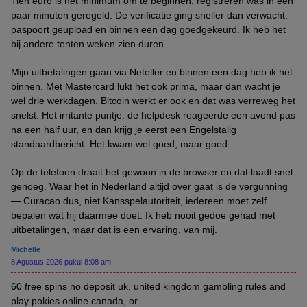
Tien euro is het minimum om te beginnen, registreren was in een
paar minuten geregeld. De verificatie ging sneller dan verwacht:
paspoort geupload en binnen een dag goedgekeurd. Ik heb het
bij andere tenten weken zien duren.
Mijn uitbetalingen gaan via Neteller en binnen een dag heb ik het
binnen. Met Mastercard lukt het ook prima, maar dan wacht je
wel drie werkdagen. Bitcoin werkt er ook en dat was verreweg het
snelst. Het irritante puntje: de helpdesk reageerde een avond pas
na een half uur, en dan krijg je eerst een Engelstalig
standaardbericht. Het kwam wel goed, maar goed.
Op de telefoon draait het gewoon in de browser en dat laadt snel
genoeg. Waar het in Nederland altijd over gaat is de vergunning
— Curacao dus, niet Kansspelautoriteit, iedereen moet zelf
bepalen wat hij daarmee doet. Ik heb nooit gedoe gehad met
uitbetalingen, maar dat is een ervaring, van mij.
Michelle
8 Agustus 2026 pukul 8:08 am
60 free spins no deposit uk, united kingdom gambling rules and
play pokies online canada, or