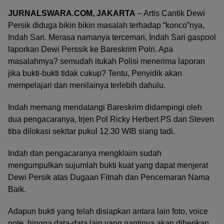
JURNALSWARA.COM, JAKARTA
– Artis Cantik Dewi
Persik diduga bikin bikin masalah terhadap “konco”nya,
Indah Sari. Merasa namanya tercemari, Indah Sari gaspool
laporkan Dewi Perssik ke Bareskrim Polri. Apa
masalahmya? semudah itukah Polisi menerima laporan
jika bukti-bukti tidak cukup? Tentu, Penyidik akan
mempelajari dan menilainya terlebih dahulu.
Indah memang mendatangi Bareskrim didampingi oleh
dua pengacaranya, Irjen Pol Ricky Herbert PS dan Steven
tiba dilokasi sekitar pukul 12.30 WIB siang tadi.
Indah dan pengacaranya mengklaim sudah
mengumpulkan sujumlah bukti kuat yang dapat menjerat
Dewi Persik atas Dugaan Fitnah dan Pencemaran Nama
Baik.
Adapun bukti yang telah disiapkan antara lain foto, voice
note, hingga data-data lain yang nantinya akan diberikan