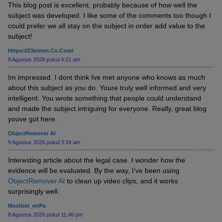
This blog post is excellent, probably because of how well the
subject was developed. I like some of the comments too though I
could prefer we all stay on the subject in order add value to the
subject!
Https://23winvn.co.com/
9 Agustus 2026 pukul 4:01 am
Im impressed. I dont think Ive met anyone who knows as much
about this subject as you do. Youre truly well informed and very
intelligent. You wrote something that people could understand
and made the subject intriguing for everyone. Really, great blog
youve got here.
ObjectRemover AI
9 Agustus 2026 pukul 3:34 am
Interesting article about the legal case. I wonder how the
evidence will be evaluated. By the way, I’ve been using
ObjectRemover AI
to clean up video clips, and it works
surprisingly well.
Mostbet_mtPa
8 Agustus 2026 pukul 11:46 pm