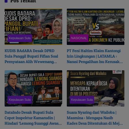
Pos Terkait
Kepulauan Sula
NASIONAL
KUDIS BAdARA Desak DPRD
PT Feni Haltim Klaim Kantongi
Sula Panggil Bupati Fifian Soal
Izin Lingkungan | LATAMLA :
Pernyataan Alih Wewenang
Narasi Pengalihan Isu Kerusakan
Ganti Kepala Desa
Kali Kukuba, Tantang Buka
Dokumen ke Publik
Kepulauan Sula
Kepulauan Sula
DataIndo Desak Bupati Sula
Suara Nyaring dari Wailoba |
Copot Inspektur Kamarudin |
Masmina : Mengapa Nasib
Hindari ‘Lemong Suanggi Awasi
Kades Desa Ditentukan di Meja
Lemong Suanggi’
Politisi?