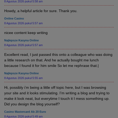
8 Agustus 2026 pukul 5:58 am
Howdy, a helpful article for sure. Thank you.
Online Casino
8 Agustus 2026 pukul 5:57 am
nicee content keep writing
Najlepsze Kasyna Online
8 Agustus 2026 pukul 5:57 am
Excellent read, I just passed this onto a colleague who was doing
a little research on that. And he actually bought me lunch
because I found it for him smile So let me rephrase that.|
Najlepsze Kasyna Online
8 Agustus 2026 pukul 5:55 am
Hi, possibly i’m being a little off topic here, but I was browsing
your site and it looks stimulating. I’m writing a blog and trying to
make it look neat, but everytime I touch it I mess something up.
Did you design the blog yourself?
Casino Mastercard Ab 20 Euro
8 Agustus 2026 pukul 5:49 am