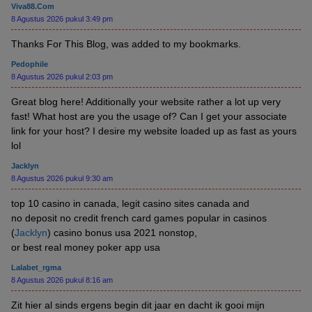
Viva88.com
8 Agustus 2026 pukul 3:49 pm
Thanks For This Blog, was added to my bookmarks.
Pedophile
8 Agustus 2026 pukul 2:03 pm
Great blog here! Additionally your website rather a lot up very
fast! What host are you the usage of? Can I get your associate
link for your host? I desire my website loaded up as fast as yours
lol
Jacklyn
8 Agustus 2026 pukul 9:30 am
top 10 casino in canada, legit casino sites canada and
no deposit no credit french card games popular in casinos
(
Jacklyn
) casino bonus usa 2021 nonstop,
or best real money poker app usa
Lalabet_rgma
8 Agustus 2026 pukul 8:16 am
Zit hier al sinds ergens begin dit jaar en dacht ik gooi mijn