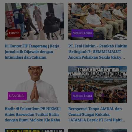
Banten
Maluku Utara
Di Kantor FIF Tangerang | Kerja
PT. Feni Haltim – Pemkab Haltim
Jurnalistik Dijawab dengan
‘Selingkuh’? | SEMMI MALUT
Intimidasi dan Cakaran
Ancam Polisikan Sekda Ricky
Chairul Richfat
NASIONAL
Maluku Utara
Hadir di Pelantikan PB HIKMU |
Beroperasi Tanpa AMDAL dan
Anies Baswedan Terikat Batin
Cemari Sungai Kukuba,
dengan Bumi Moloku Kie Raha
LATAMLA Desak PT Feni Haltim
Diproses Pidana