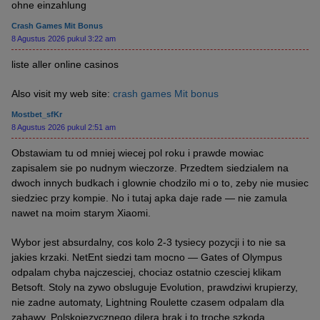
ohne einzahlung
Crash Games Mit Bonus
8 Agustus 2026 pukul 3:22 am
liste aller online casinos
Also visit my web site:
crash games Mit bonus
Mostbet_sfKr
8 Agustus 2026 pukul 2:51 am
Obstawiam tu od mniej wiecej pol roku i prawde mowiac
zapisalem sie po nudnym wieczorze. Przedtem siedzialem na
dwoch innych budkach i glownie chodzilo mi o to, zeby nie musiec
siedziec przy kompie. No i tutaj apka daje rade — nie zamula
nawet na moim starym Xiaomi.
Wybor jest absurdalny, cos kolo 2-3 tysiecy pozycji i to nie sa
jakies krzaki. NetEnt siedzi tam mocno — Gates of Olympus
odpalam chyba najczesciej, chociaz ostatnio czesciej klikam
Betsoft. Stoly na zywo obsluguje Evolution, prawdziwi krupierzy,
nie zadne automaty, Lightning Roulette czasem odpalam dla
zabawy. Polskojezycznego dilera brak i to troche szkoda.