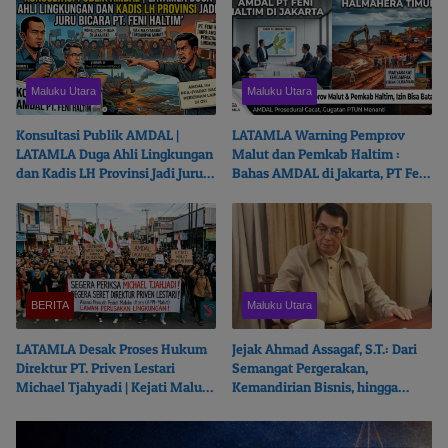
Maluku Utara
Maluku Utara
Konsultasi Publik AMDAL |
LATAMLA Warning Pemprov
LATAMLA Duga Ahli Lingkungan
Malut dan Pemkab Haltim :
dan Kadis LH Provinsi Jadi Juru
Bahas AMDAL di Jakarta, PT Feni
Bicara PT. Feni Haltim
Haltim Beresiko Terjerat Hukum
BERITA
Maluku Utara
LATAMLA Desak Proses Hukum
Jejak Ahmad Assagaf, S.T.: Dari
Direktur PT. Priven Lestari
Semangat Pergerakan,
Michael Tjahyadi | Kejati Malut
Kemandirian Bisnis, hingga
Beralasan Fokus Korupsi
Ketulusan Berbagi