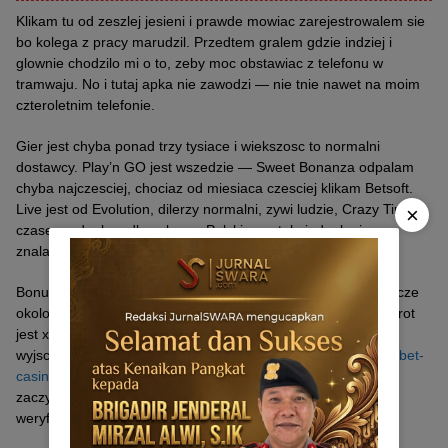
Klikam tu od zeszlej jesieni i prawde mowiac zarejestrowalem sie
bo kolega z pracy marudzil. Przedtem gralem gdzie indziej i
glownie chodzilo mi o to, zeby moc obstawiac z telefonu w
tramwaju. No i tutaj apka nie zawodzi — nie tnie nawet na moim
czteroletnim telefonie.
Gier jest chyba ponad trzy tysiace i wiekszosc to normalni
dostawcy. Play’n GO jest wszedzie — Sweet Bonanza odpalam
chyba najczesciej, chociaz od miesiaca czesciej klikam Betsoft.
Live jest od Evolution, dilerzy normalni, zywi ludzie, Crazy Time
×
czasem odpalam dla zabawy. Polskiego stolu jednak nie
znalazlem i to troche szkoda.
Bonus powitalny to 100% od pierwszej wplaty dorzucaja jeszcze
okolo 250 spinow, nie wszystkie naraz — po 50 dziennie. Obrot
jest x60, wiec bez cudow — da sie, tylko nie licz na szybkie
wyjscie. Warunki i biezace promki sprawdzisz na
https://mostbet-
casino-pol.com
jak ktos chce sie wgryzc. Najmniejsza wplata
zaczyna sie od 20 zl, rejestracja zajela mi doslownie minute,
weryfikacja dokumentow poszla w jedna dobe.