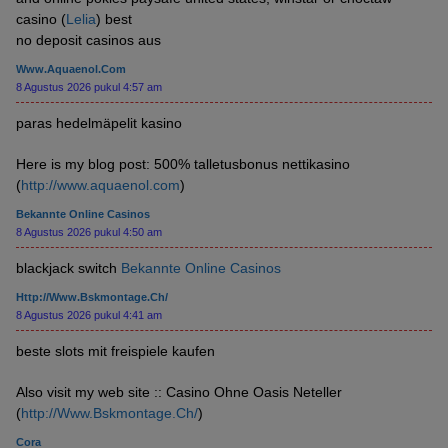
casino (
Lelia
) best
no deposit casinos aus
Www.aquaenol.com
8 Agustus 2026 pukul 4:57 am
paras hedelmäpelit kasino
Here is my blog post: 500% talletusbonus nettikasino
(
http://www.aquaenol.com
)
Bekannte Online Casinos
8 Agustus 2026 pukul 4:50 am
blackjack switch
Bekannte Online Casinos
Http://Www.Bskmontage.Ch/
8 Agustus 2026 pukul 4:41 am
beste slots mit freispiele kaufen
Also visit my web site :: Casino Ohne Oasis Neteller
(
http://Www.Bskmontage.Ch/
)
Cora