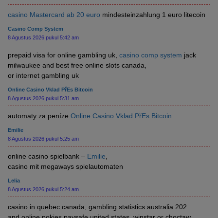
casino Mastercard ab 20 euro
mindesteinzahlung 1 euro litecoin
Casino Comp System
8 Agustus 2026 pukul 5:42 am
prepaid visa for online gambling uk,
casino comp system
jack
milwaukee and best free online slots canada,
or internet gambling uk
Online Casino Vklad PřEs Bitcoin
8 Agustus 2026 pukul 5:31 am
automaty za peníze
Online Casino Vklad PřEs Bitcoin
Emilie
8 Agustus 2026 pukul 5:25 am
online casino spielbank –
Emilie
,
casino mit megaways spielautomaten
Lelia
8 Agustus 2026 pukul 5:24 am
casino in quebec canada, gambling statistics australia 202
and online pokies paysafe united states, winstar or choctaw