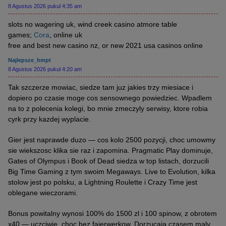
8 Agustus 2026 pukul 4:35 am
slots no wagering uk, wind creek casino atmore table
games;
Cora
, online uk
free and best new casino nz, or new 2021 usa casinos online
Najlepsze_hmpt
8 Agustus 2026 pukul 4:20 am
Tak szczerze mowiac, siedze tam juz jakies trzy miesiace i
dopiero po czasie moge cos sensownego powiedziec. Wpadlem
na to z polecenia kolegi, bo mnie zmeczyly serwisy, ktore robia
cyrk przy kazdej wyplacie.
Gier jest naprawde duzo — cos kolo 2500 pozycji, choc umowmy
sie wiekszosc klika sie raz i zapomina. Pragmatic Play dominuje,
Gates of Olympus i Book of Dead siedza w top listach, dorzucili
Big Time Gaming z tym swoim Megaways. Live to Evolution, kilka
stolow jest po polsku, a Lightning Roulette i Crazy Time jest
oblegane wieczorami.
Bonus powitalny wynosi 100% do 1500 zl i 100 spinow, z obrotem
x40 — uczciwie, choc bez fajerwerkow. Dorzucaja czasem maly