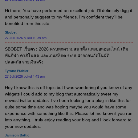
Hi there, You have performed an excellent job. I’ll definitely digg it
and personally suggest to my friends. I’m confident they’ll be
benefited from this site.
Sbobet
27 Juli 2026 pukul 10:39 am
SBOBET เว็บตรง 2026 ครบทุกความสนุกทั้ง แทงบอลออนไลน์ เดิม
พันกีฬา คาสิโนสด และเกมสล็อต ระบบฝากถอนอัตโนมัติ
ปลอดภัย จ่ายเงินจริง
Tyrone Pfahler
27 Juli 2026 pukul 4:43 am
Hey I know this is off topic but I was wondering if you knew of any
widgets I could add to my blog that automatically tweet my
newest twitter updates. I’ve been looking for a plug-in like this for
quite some time and was hoping maybe you would have some
experience with something like this. Please let me know if you run
into anything. I truly enjoy reading your blog and I look forward to
your new updates.
Jamison Battig