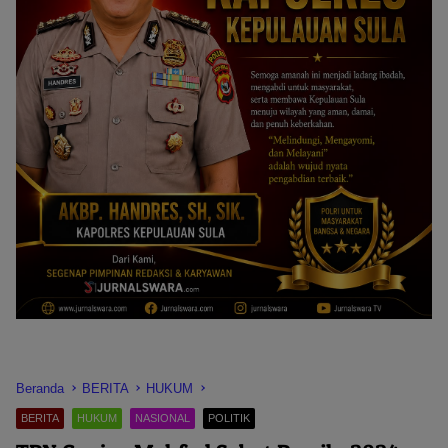
Beranda
BERITA
HUKUM
BERITA
HUKUM
NASIONAL
POLITIK