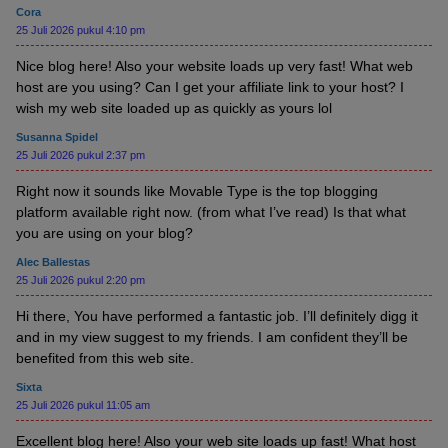
Cora
25 Juli 2026 pukul 4:10 pm
Nice blog here! Also your website loads up very fast! What web
host are you using? Can I get your affiliate link to your host? I
wish my web site loaded up as quickly as yours lol
Susanna Spidel
25 Juli 2026 pukul 2:37 pm
Right now it sounds like Movable Type is the top blogging
platform available right now. (from what I’ve read) Is that what
you are using on your blog?
Alec Ballestas
25 Juli 2026 pukul 2:20 pm
Hi there, You have performed a fantastic job. I’ll definitely digg it
and in my view suggest to my friends. I am confident they’ll be
benefited from this web site.
Sixta
25 Juli 2026 pukul 11:05 am
Excellent blog here! Also your web site loads up fast! What host