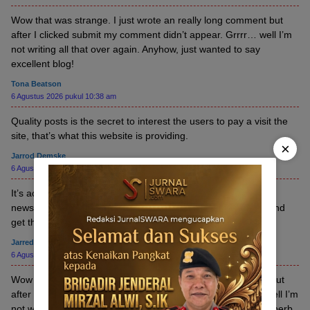
Wow that was strange. I just wrote an really long comment but
after I clicked submit my comment didn’t appear. Grrrr… well I’m
not writing all that over again. Anyhow, just wanted to say
excellent blog!
Tona Beatson
6 Agustus 2026 pukul 10:38 am
Quality posts is the secret to interest the users to pay a visit the
site, that’s what this website is providing.
×
Jarrod Demske
6 Agustus 2026 pukul 4:19 am
It’s actually very complicated in this full of activity life to listen
news on TV, so I just use world wide web for that purpose, and
get the most recent information.
Jarred Zauala
6 Agustus 2026 pukul 2:07 am
Wow that was odd. I just wrote an incredibly long comment but
after I clicked submit my comment didn’t show up. Grrrr… well I’m
not writing all that over again. Anyway, just wanted to say superb