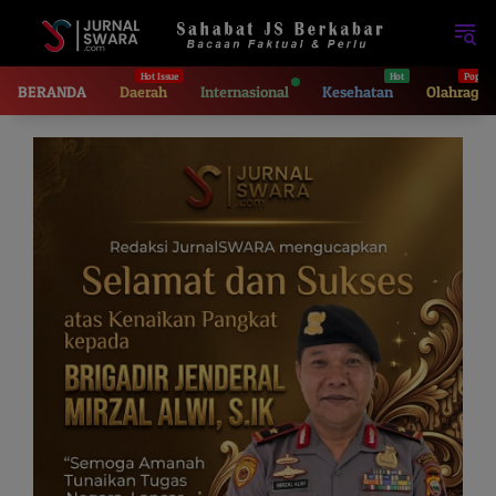
Langsung
ke
konten
BERANDA
Daerah
Internasional
Kesehatan
Olahraga