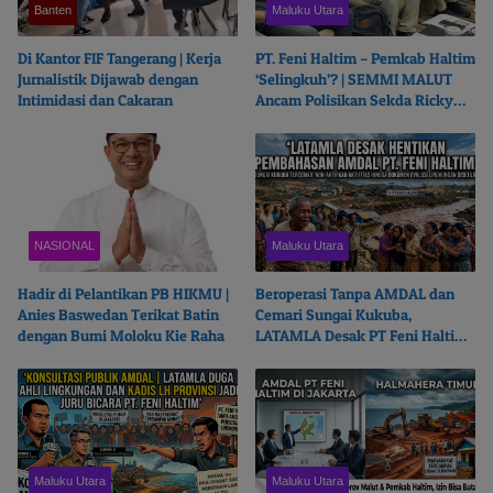
Banten
Maluku Utara
Di Kantor FIF Tangerang | Kerja
PT. Feni Haltim – Pemkab Haltim
Jurnalistik Dijawab dengan
‘Selingkuh’? | SEMMI MALUT
Intimidasi dan Cakaran
Ancam Polisikan Sekda Ricky
Chairul Richfat
NASIONAL
Maluku Utara
Hadir di Pelantikan PB HIKMU |
Beroperasi Tanpa AMDAL dan
Anies Baswedan Terikat Batin
Cemari Sungai Kukuba,
dengan Bumi Moloku Kie Raha
LATAMLA Desak PT Feni Haltim
Diproses Pidana
Maluku Utara
Maluku Utara