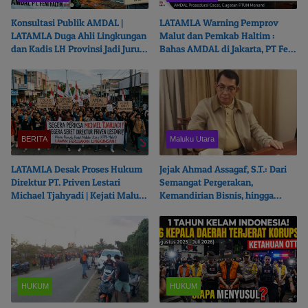
Konsultasi Publik AMDAL |
LATAMLA Warning Pemprov
LATAMLA Duga Ahli Lingkungan
Malut dan Pemkab Haltim :
dan Kadis LH Provinsi Jadi Juru
Bahas AMDAL di Jakarta, PT Feni
Bicara PT. Feni Haltim
Haltim Beresiko Terjerat Hukum
BERITA
Maluku Utara
LATAMLA Desak Proses Hukum
Jejak Ahmad Assagaf, S.T.: Dari
Direktur PT. Priven Lestari
Semangat Pergerakan,
Michael Tjahyadi | Kejati Malut
Kemandirian Bisnis, hingga
Beralasan Fokus Korupsi
Ketulusan Berbagi
HUKUM
HUKUM