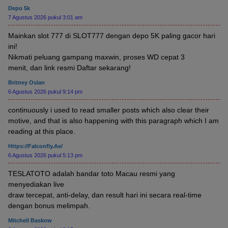
Depo 5k
7 Agustus 2026 pukul 3:01 am
Mainkan slot 777 di SLOT777 dengan depo 5K paling gacor hari
ini!
Nikmati peluang gampang maxwin, proses WD cepat 3
menit, dan link resmi Daftar sekarang!
Britney Oslan
6 Agustus 2026 pukul 9:14 pm
continuously i used to read smaller posts which also clear their
motive, and that is also happening with this paragraph which I am
reading at this place.
Https://falconfly.ae/
6 Agustus 2026 pukul 5:13 pm
TESLATOTO adalah bandar toto Macau resmi yang
menyediakan live
draw tercepat, anti-delay, dan result hari ini secara real-time
dengan bonus melimpah.
Mitchell Baskow