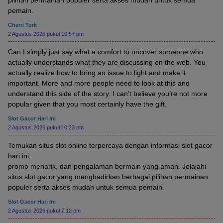
pilihan permainan populer serta akses mudah untuk semua
pemain.
Cherri Tork
2 Agustus 2026 pukul 10:57 pm
Can I simply just say what a comfort to uncover someone who
actually understands what they are discussing on the web. You
actually realize how to bring an issue to light and make it
important. More and more people need to look at this and
understand this side of the story. I can’t believe you’re not more
popular given that you most certainly have the gift.
Slot Gacor Hari Ini
2 Agustus 2026 pukul 10:23 pm
Temukan situs slot online terpercaya dengan informasi slot gacor
hari ini,
promo menarik, dan pengalaman bermain yang aman. Jelajahi
situs slot gacor yang menghadirkan berbagai pilihan permainan
populer serta akses mudah untuk semua pemain.
Slot Gacor Hari Ini
2 Agustus 2026 pukul 7:12 pm