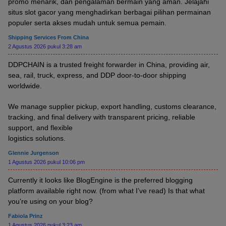
promo menarik, dan pengalaman bermain yang aman. Jelajahi
situs slot gacor yang menghadirkan berbagai pilihan permainan
populer serta akses mudah untuk semua pemain.
Shipping Services From China
2 Agustus 2026 pukul 3:28 am
DDPCHAIN is a trusted freight forwarder in China, providing air,
sea, rail, truck, express, and DDP door-to-door shipping
worldwide.
We manage supplier pickup, export handling, customs clearance,
tracking, and final delivery with transparent pricing, reliable
support, and flexible
logistics solutions.
Glennie Jurgenson
1 Agustus 2026 pukul 10:06 pm
Currently it looks like BlogEngine is the preferred blogging
platform available right now. (from what I’ve read) Is that what
you’re using on your blog?
Fabiola Prinz
1 Agustus 2026 pukul 3:23 am