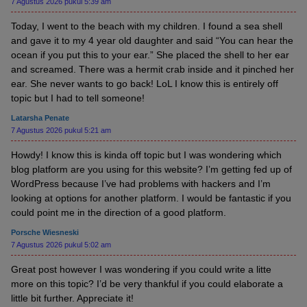
7 Agustus 2026 pukul 5:39 am
Today, I went to the beach with my children. I found a sea shell
and gave it to my 4 year old daughter and said “You can hear the
ocean if you put this to your ear.” She placed the shell to her ear
and screamed. There was a hermit crab inside and it pinched her
ear. She never wants to go back! LoL I know this is entirely off
topic but I had to tell someone!
Latarsha Penate
7 Agustus 2026 pukul 5:21 am
Howdy! I know this is kinda off topic but I was wondering which
blog platform are you using for this website? I’m getting fed up of
WordPress because I’ve had problems with hackers and I’m
looking at options for another platform. I would be fantastic if you
could point me in the direction of a good platform.
Porsche Wiesneski
7 Agustus 2026 pukul 5:02 am
Great post however I was wondering if you could write a litte
more on this topic? I’d be very thankful if you could elaborate a
little bit further. Appreciate it!