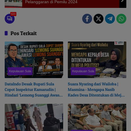
Pelanggaran di Pemilu 2024
620
Pos Terkait
Kepulauan Sula
Kepulauan Sula
DataIndo Desak Bupati Sula
Suara Nyaring dari Wailoba |
Copot Inspektur Kamarudin |
Masmina : Mengapa Nasib
Hindari ‘Lemong Suanggi Awasi
Kades Desa Ditentukan di Meja
Lemong Suanggi’
Politisi?