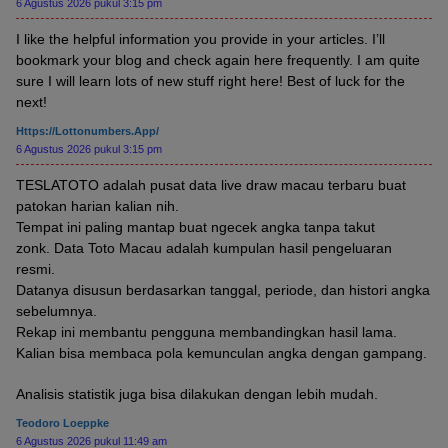
6 Agustus 2026 pukul 3:15 pm
I like the helpful information you provide in your articles. I’ll
bookmark your blog and check again here frequently. I am quite
sure I will learn lots of new stuff right here! Best of luck for the
next!
Https://lottonumbers.app/
6 Agustus 2026 pukul 3:15 pm
TESLATOTO adalah pusat data live draw macau terbaru buat
patokan harian kalian nih.
Tempat ini paling mantap buat ngecek angka tanpa takut
zonk. Data Toto Macau adalah kumpulan hasil pengeluaran
resmi.
Datanya disusun berdasarkan tanggal, periode, dan histori angka
sebelumnya.
Rekap ini membantu pengguna membandingkan hasil lama.
Kalian bisa membaca pola kemunculan angka dengan gampang.
Analisis statistik juga bisa dilakukan dengan lebih mudah.
Teodoro Loeppke
6 Agustus 2026 pukul 11:49 am