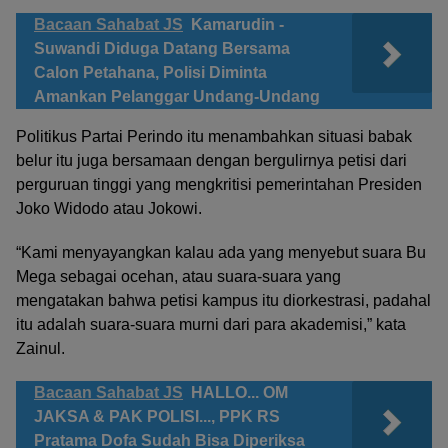
Bacaan Sahabat JS
Kamarudin -
Suwandi Diduga Datang Bersama
Calon Petahana, Polisi Diminta
Amankan Pelanggar Undang-Undang
Politikus Partai Perindo itu menambahkan situasi babak
belur itu juga bersamaan dengan bergulirnya petisi dari
perguruan tinggi yang mengkritisi pemerintahan Presiden
Joko Widodo atau Jokowi.
“Kami menyayangkan kalau ada yang menyebut suara Bu
Mega sebagai ocehan, atau suara-suara yang
mengatakan bahwa petisi kampus itu diorkestrasi, padahal
itu adalah suara-suara murni dari para akademisi,” kata
Zainul.
Bacaan Sahabat JS
HALLO... OM
JAKSA & PAK POLISI..., PPK RS
Pratama Dofa Sudah Bisa Diperiksa