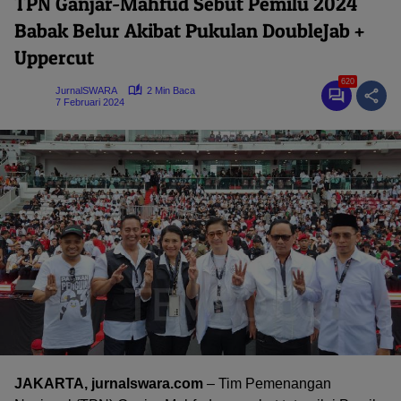
TPN Ganjar-Mahfud Sebut Pemilu 2024
Babak Belur Akibat Pukulan DoubleJab +
Uppercut
620
JurnalSWARA
2 Min Baca
7 Februari 2024
JAKARTA, jurnalswara.com
– Tim Pemenangan