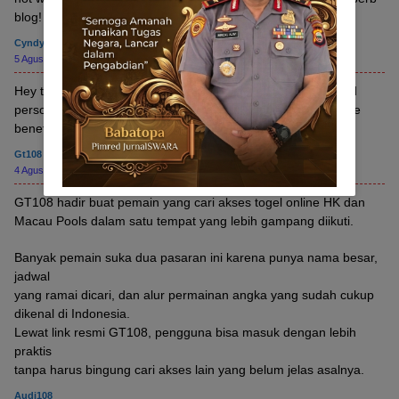
blog!
Cyndy Brafman
5 Agustus 2026 pukul 8:47 pm
Hey there, You have done a great job. I’ll certainly digg it and
personally recommend to my friends. I am confident they’ll be
benefited from this website.
Gt108 Link
4 Agustus 2026 pukul 5:51 pm
GT108 hadir buat pemain yang cari akses togel online HK dan
Macau Pools dalam satu tempat yang lebih gampang diikuti.
Banyak pemain suka dua pasaran ini karena punya nama besar,
jadwal
yang ramai dicari, dan alur permainan angka yang sudah cukup
dikenal di Indonesia.
Lewat link resmi GT108, pengguna bisa masuk dengan lebih
praktis
tanpa harus bingung cari akses lain yang belum jelas asalnya.
Audi108