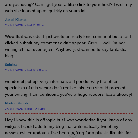
are you using? Can I get your affiliate link to your host? I wish my
web site loaded up as quickly as yours lol
Janell Klamet
25 Juli 2026 pukul 11:01 am
Wow that was odd. I just wrote an really long comment but after I
clicked submit my comment didn’t appear. Grrrr… well I’m not
writing all that over again. Anyhow, just wanted to say fantastic
blog!
Sebrina
25 Juli 2026 pukul 10:09 am
wonderful put up, very informative. I ponder why the other
specialists of this sector don’t realize this. You should proceed
your writing. I am confident, you’ve a huge readers’ base already!
Morton Svrcek
25 Juli 2026 pukul 9:34 am
Hey I know this is off topic but I was wondering if you knew of any
widgets I could add to my blog that automatically tweet my
×
newest twitter updates. I’ve been looking for a plug-in like this for