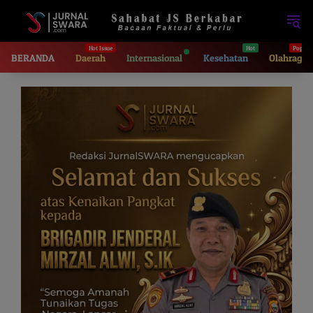
Langsung
ke
konten
BERANDA
Daerah
Internasional
Kesehatan
Olahraga