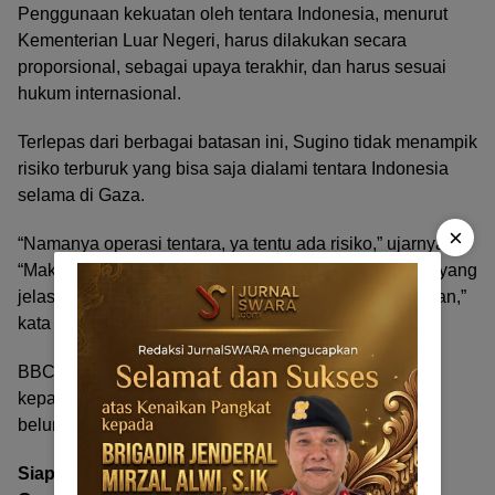
Penggunaan kekuatan oleh tentara Indonesia, menurut
Kementerian Luar Negeri, harus dilakukan secara
proporsional, sebagai upaya terakhir, dan harus sesuai
hukum internasional.
Terlepas dari berbagai batasan ini, Sugino tidak menampik
risiko terburuk yang bisa saja dialami tentara Indonesia
selama di Gaza.
×
“Namanya operasi tentara, ya tentu ada risiko,” ujarnya.
“Makanya kami perlu mandat dan
rule of engagement
yang
jelas. Kami juga tidak mau prajurit Indonesia jadi korban,”
kata Sugiono.
BBC News Indonesia telah mengajukan wawancara
kepada pihak TNI dan Kementerian Pertahanan, tapi
belum mendapatkan jawaban.
Siapa yang bayar operasional tentara Indonesia di