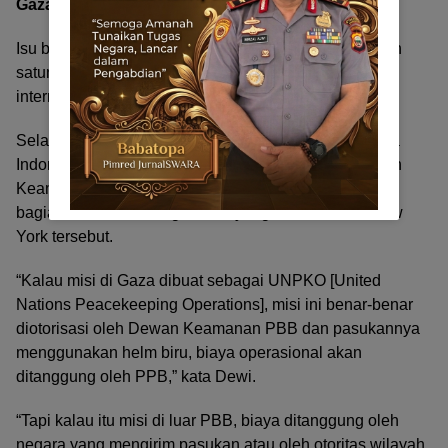
Gaza?
Isu biaya ini telah dipertanyakan berbagai pihak, salah
satunya oleh Dewi Fortuna Anwar, pakar hubungan
internasional di Badan Riset dan Inovasi Nasional.
Selama puluhan tahun, kata Dewi, keterlibatan tentara
Indonesia di misi penjaga perdamaian dibiayai Dewan
Keamanan PBB. Alasannya, operasi itu merupakan
bagian dari mandat organisasi yang bermarkas di New
York tersebut.
“Kalau misi di Gaza dibuat sebagai UNPKO [United
Nations Peacekeeping Operations], misi ini benar-benar
diotorisasi oleh Dewan Keamanan PBB dan pasukannya
menggunakan helm biru, biaya operasional akan
ditanggung oleh PPB,” kata Dewi.
“Tapi kalau itu misi di luar PBB, biaya ditanggung oleh
negara yang mengirim pasukan atau oleh otoritas wilayah