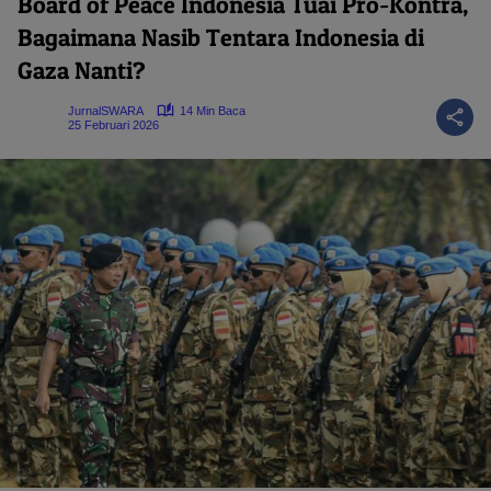
Board of Peace Indonesia Tuai Pro-Kontra,
Bagaimana Nasib Tentara Indonesia di
Gaza Nanti?
JurnalSWARA
14 Min Baca
25 Februari 2026