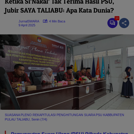
Ketika Si’Nakal’ Tak Terima Hasil PSU,
Jubir SAYA TALIABU: Apa Kata Dunia?
13
JurnalSWARA
4 Min Baca
9 April 2025
SUASANA PLENO REKAPITULASI PENGHITUNGAN SUARA PSU KABBUPATEN
PULAU TALIABU, Senin (7/4)