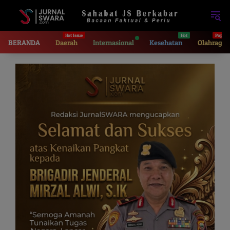
Langsung
ke
konten
BERANDA
Daerah
Internasional
Kesehatan
Olahraga