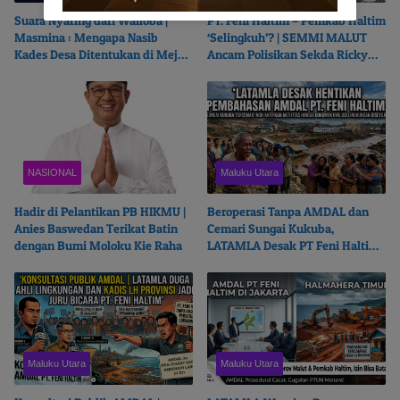
Suara Nyaring dari Wailoba |
PT. Feni Haltim – Pemkab Haltim
Masmina : Mengapa Nasib
‘Selingkuh’? | SEMMI MALUT
Kades Desa Ditentukan di Meja
Ancam Polisikan Sekda Ricky
Politisi?
Chairul Richfat
NASIONAL
Maluku Utara
Hadir di Pelantikan PB HIKMU |
Beroperasi Tanpa AMDAL dan
Anies Baswedan Terikat Batin
Cemari Sungai Kukuba,
dengan Bumi Moloku Kie Raha
LATAMLA Desak PT Feni Haltim
Diproses Pidana
Maluku Utara
Maluku Utara