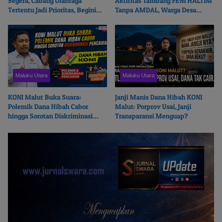
Segera, Cabang Olahraga
Aktifitas Tambang FENI HALTIM
Tertentu Jadi Prioritas, Begini
Tanpa AMDAL, Warga Desa
Ceritanya…
Boikot Perusahaan
Maluku Utara
Maluku Utara
KONI Malut Buka Suara:
Janji Manis Dana Hibah KONI
Polemik Dana Hibah Cabor
Malut: Porprov Usai, Janji
hingga Sorotan Diskriminasi
Transparansi Menguap?
Pencairan