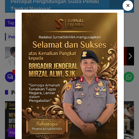
Percepat Penghitungan Suara Pemilu
×
Tingkat Nasional
Tag:
pleno rekapitulasi
PSU
Saya Taliabu
Penulis: Ramadhan Ibrahim
Editor: BABATOPA
Perguruan Tinggi dan SDM Sula: Memantik
Jalan Peradaban
13
Pos Terkait
Kepulauan Sula
Maluku Utara