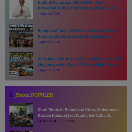
Hadir di Pelantikan PB HIKMU | Anies
Baswedan Terikat Batin dengan Bumi Moloku
Kie Raha
4 Agustus 2026
Beroperasi Tanpa AMDAL dan Cemari Sungai
Kukuba, LATAMLA Desak PT Feni Haltim
Diproses Pidana
3 Agustus 2026
Konsultasi Publik AMDAL | LATAMLA Duga Ahli
Lingkungan dan Kadis LH Provinsi Jadi Juru
Bicara PT. Feni Haltim
2 Agustus 2026
JScom POPULER
Obati Rindu di Halmahera Utara, Muhammad
Kasuba Didaulat Jadi Khatib Ied-Adha Di
Gamsungi
21 Juni 2024
12970