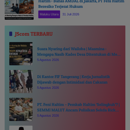
Haltim : Bahas AMDAL di Jakarta, PT Feni Haltim
Beresiko Terjerat Hukum
Maluku Utara
31 Juli 2026
JScom TERBARU
Suara Nyaring dari Wailoba | Masmina :
Mengapa Nasib Kades Desa Ditentukan di Meja
Politisi?
5 Agustus 2026
Di Kantor FIF Tangerang | Kerja Jurnalistik
Dijawab dengan Intimidasi dan Cakaran
5 Agustus 2026
PT. Feni Haltim – Pemkab Haltim ‘Selingkuh’? |
SEMMI MALUT Ancam Polisikan Sekda Ricky
Chairul Richfat
5 Agustus 2026