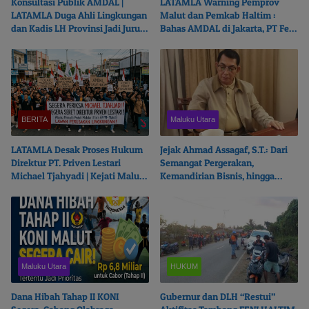
Konsultasi Publik AMDAL |
LATAMLA Warning Pemprov
LATAMLA Duga Ahli Lingkungan
Malut dan Pemkab Haltim :
dan Kadis LH Provinsi Jadi Juru
Bahas AMDAL di Jakarta, PT Feni
Bicara PT. Feni Haltim
Haltim Beresiko Terjerat Hukum
BERITA
Maluku Utara
LATAMLA Desak Proses Hukum
Jejak Ahmad Assagaf, S.T.: Dari
Direktur PT. Priven Lestari
Semangat Pergerakan,
Michael Tjahyadi | Kejati Malut
Kemandirian Bisnis, hingga
Beralasan Fokus Korupsi
Ketulusan Berbagi
Maluku Utara
HUKUM
Dana Hibah Tahap II KONI
Gubernur dan DLH “Restui”