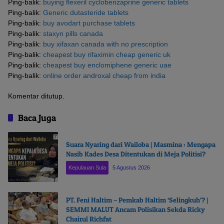
Ping-balik:
buying flexeril cyclobenzaprine generic tablets
Ping-balik:
Generic dutasteride tablets
Ping-balik:
buy avodart purchase tablets
Ping-balik:
staxyn pills canada
Ping-balik:
buy xifaxan canada with no prescription
Ping-balik:
cheapest buy rifaximin cheap generic uk
Ping-balik:
cheapest buy enclomiphene generic uae
Ping-balik:
online order androxal cheap from india
Komentar ditutup.
Baca Juga
Suara Nyaring dari Wailoba | Masmina : Mengapa
Nasib Kades Desa Ditentukan di Meja Politisi?
Kepulauan Sula
5 Agustus 2026
PT. Feni Haltim – Pemkab Haltim ‘Selingkuh’? |
SEMMI MALUT Ancam Polisikan Sekda Ricky
Chairul Richfat