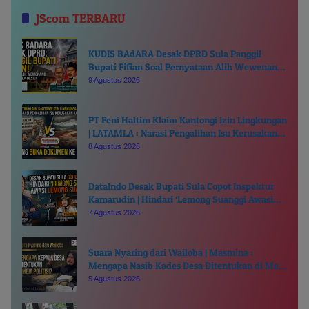
JScom TERBARU
KUDIS BAdARA Desak DPRD Sula Panggil
Bupati Fifian Soal Pernyataan Alih Wewenang
Ganti Kepala Desa
9 Agustus 2026
PT Feni Haltim Klaim Kantongi Izin Lingkungan
| LATAMLA : Narasi Pengalihan Isu Kerusakan
Kali Kukuba, Tantang Buka Dokumen ke Publik
8 Agustus 2026
DataIndo Desak Bupati Sula Copot Inspektur
Kamarudin | Hindari ‘Lemong Suanggi Awasi
Lemong Suanggi’
7 Agustus 2026
Suara Nyaring dari Wailoba | Masmina :
Mengapa Nasib Kades Desa Ditentukan di Meja
Politisi?
5 Agustus 2026