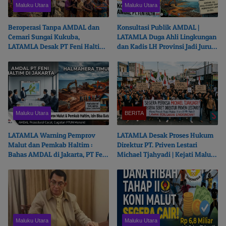
Maluku Utara
Maluku Utara
Beroperasi Tanpa AMDAL dan
Konsultasi Publik AMDAL |
Cemari Sungai Kukuba,
LATAMLA Duga Ahli Lingkungan
LATAMLA Desak PT Feni Haltim
dan Kadis LH Provinsi Jadi Juru
Diproses Pidana
Bicara PT. Feni Haltim
Maluku Utara
BERITA
LATAMLA Warning Pemprov
LATAMLA Desak Proses Hukum
Malut dan Pemkab Haltim :
Direktur PT. Priven Lestari
Bahas AMDAL di Jakarta, PT Feni
Michael Tjahyadi | Kejati Malut
Haltim Beresiko Terjerat Hukum
Beralasan Fokus Korupsi
Maluku Utara
Maluku Utara