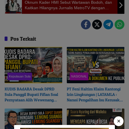
Oknum Kader HMI Sebut Wartawan Bodoh, dan
Kaitkan Hilangnya Jurnalis MetroTV dengan
Investigasi Kasus Perusahaan Besar di Halteng
Pos Terkait
Kepulauan Sula
NASIONAL
KUDIS BAdARA Desak DPRD
PT Feni Haltim Klaim Kantongi
Sula Panggil Bupati Fifian Soal
Izin Lingkungan | LATAMLA :
Pernyataan Alih Wewenang
Narasi Pengalihan Isu Kerusakan
Ganti Kepala Desa
Kali Kukuba, Tantang Buka
Dokumen ke Publik
×