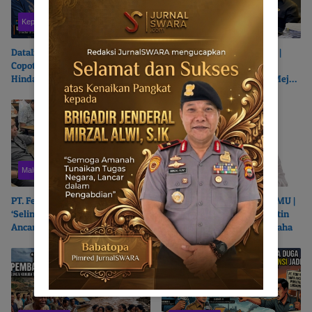
Kepulauan Sula
Kepulauan Sula
DataIndo Desak Bupati Sula
Suara Nyaring dari Wailoba |
Copot Inspektur Kamarudin |
Masmina : Mengapa Nasib
Hindari ‘Lemong Suanggi Awasi
Kades Desa Ditentukan di Meja
Lemong Suanggi’
Politisi?
Maluku Utara
NASIONAL
PT. Feni Haltim – Pemkab Haltim
Hadir di Pelantikan PB HIKMU |
‘Selingkuh’? | SEMMI MALUT
Anies Baswedan Terikat Batin
Ancam Polisikan Sekda Ricky
dengan Bumi Moloku Kie Raha
Chairul Richfat