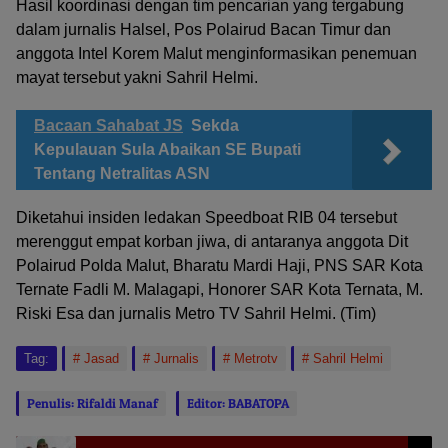
Hasil koordinasi dengan tim pencarian yang tergabung
dalam jurnalis Halsel, Pos Polairud Bacan Timur dan
anggota Intel Korem Malut menginformasikan penemuan
mayat tersebut yakni Sahril Helmi.
Bacaan Sahabat JS
Sekda
Kepulauan Sula Abaikan SE Bupati
Tentang Netralitas ASN
Diketahui insiden ledakan Speedboat RIB 04 tersebut
merenggut empat korban jiwa, di antaranya anggota Dit
Polairud Polda Malut, Bharatu Mardi Haji, PNS SAR Kota
Ternate Fadli M. Malagapi, Honorer SAR Kota Ternata, M.
Riski Esa dan jurnalis Metro TV Sahril Helmi. (Tim)
Tag:
Jasad
Jurnalis
Metrotv
Sahril Helmi
Penulis: Rifaldi Manaf
Editor: BABATOPA