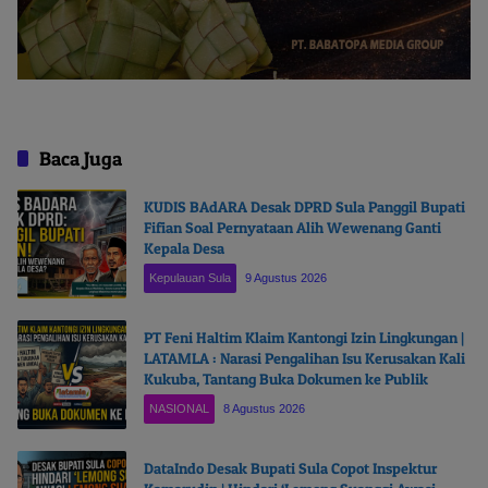
Baca Juga
KUDIS BAdARA Desak DPRD Sula Panggil Bupati
Fifian Soal Pernyataan Alih Wewenang Ganti
Kepala Desa
Kepulauan Sula
9 Agustus 2026
PT Feni Haltim Klaim Kantongi Izin Lingkungan |
LATAMLA : Narasi Pengalihan Isu Kerusakan Kali
Kukuba, Tantang Buka Dokumen ke Publik
NASIONAL
8 Agustus 2026
DataIndo Desak Bupati Sula Copot Inspektur