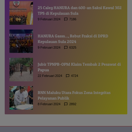
25 Caleg HANURA dan 600-an Saksi Kawal 302
TPS di Kepulauan Sula
9 Februari 2024
7186
HANURA Gasss…, Rebut Fraksi di DPRD
Kepulauan Sula 2024
9 Februari 2024
6325
Jubir TPNPB-OPM Klaim Tembak 2 Pesawat di
Papua
22 Februari 2024
4724
BNN Maluku Utara Fokus Zona Integritas
Pelayanan Publik
8 Februari 2024
2892