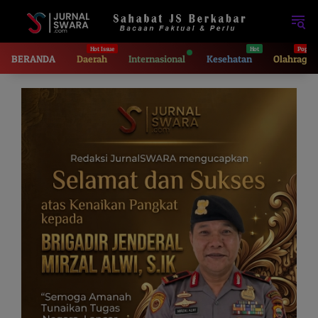
Langsung
ke
konten
BERANDA
Daerah
Internasional
Kesehatan
Olahraga