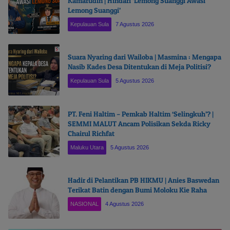
Kamarudin | Hindari ‘Lemong Suanggi Awasi
Lemong Suanggi’
Kepulauan Sula
7 Agustus 2026
Suara Nyaring dari Wailoba | Masmina : Mengapa
Nasib Kades Desa Ditentukan di Meja Politisi?
Kepulauan Sula
5 Agustus 2026
PT. Feni Haltim – Pemkab Haltim ‘Selingkuh’? |
SEMMI MALUT Ancam Polisikan Sekda Ricky
Chairul Richfat
Maluku Utara
5 Agustus 2026
Hadir di Pelantikan PB HIKMU | Anies Baswedan
Terikat Batin dengan Bumi Moloku Kie Raha
NASIONAL
4 Agustus 2026