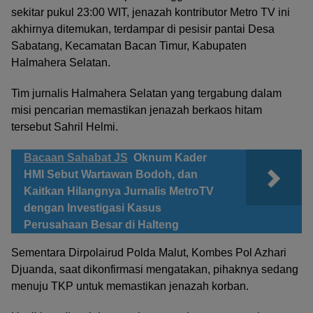
sekitar pukul 23:00 WIT, jenazah kontributor Metro TV ini
akhirnya ditemukan, terdampar di pesisir pantai Desa
Sabatang, Kecamatan Bacan Timur, Kabupaten
Halmahera Selatan.
Tim jurnalis Halmahera Selatan yang tergabung dalam
misi pencarian memastikan jenazah berkaos hitam
tersebut Sahril Helmi.
Bacaan Sahabat JS
Oknum Kader
HMI Sebut Wartawan Bodoh, dan
Kaitkan Hilangnya Jurnalis MetroTV
dengan Investigasi Kasus
Perusahaan Besar di Halteng
Sementara Dirpolairud Polda Malut, Kombes Pol Azhari
Djuanda, saat dikonfirmasi mengatakan, pihaknya sedang
menuju TKP untuk memastikan jenazah korban.