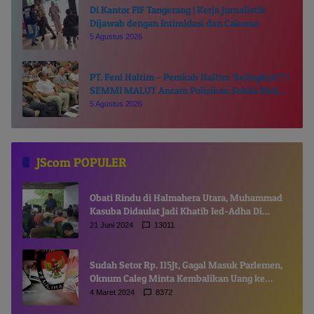
Di Kantor FIF Tangerang | Kerja Jurnalistik
Dijawab dengan Intimidasi dan Cakaran
5 Agustus 2026
PT. Feni Haltim – Pemkab Haltim ‘Selingkuh’? |
SEMMI MALUT Ancam Polisikan Sekda Ricky
Chairul Richfat
5 Agustus 2026
JScom POPULER
Obati Rindu di Halmahera Utara, Muhammad
Kasuba Didaulat Jadi Khatib Ied-Adha Di
Gamsungi
21 Juni 2024
13011
Sudah Setor Rp. 115Jt, Gagal Masuk Parlemen,
Oknum Caleg Minta Kembalikan Uang ke
Komisioner KPUD
4 Maret 2024
8372