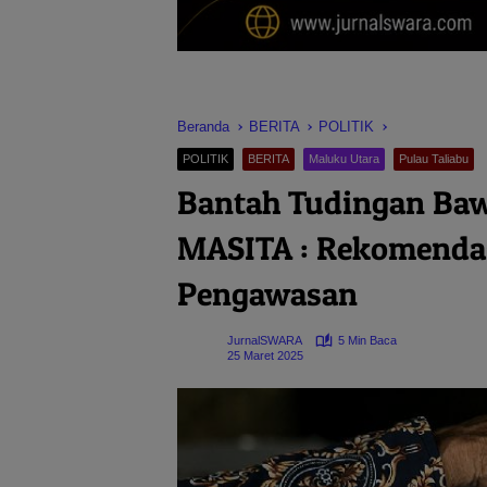
Beranda
BERITA
POLITIK
POLITIK
BERITA
Maluku Utara
Pulau Taliabu
Bantah Tudingan Bawa
MASITA : Rekomendas
Pengawasan
JurnalSWARA
5 Min Baca
25 Maret 2025