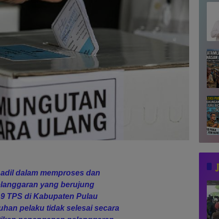
ak adil dalam memproses dan
langgaran yang berujung
 9 TPS di Kabupaten Pulau
han pelaku tidak selesai secara