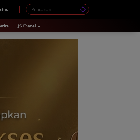
stus
erita
JS Chanel