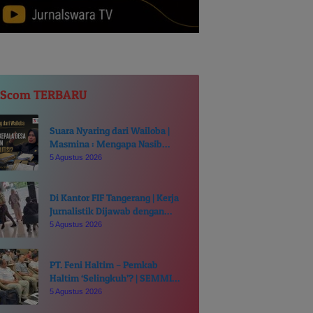
JScom TERBARU
Suara Nyaring dari Wailoba |
Masmina : Mengapa Nasib
Kades Desa Ditentukan di Meja
5 Agustus 2026
Politisi?
Di Kantor FIF Tangerang | Kerja
Jurnalistik Dijawab dengan
Intimidasi dan Cakaran
5 Agustus 2026
PT. Feni Haltim – Pemkab
Haltim ‘Selingkuh’? | SEMMI
MALUT Ancam Polisikan Sekda
5 Agustus 2026
Ricky Chairul Richfat