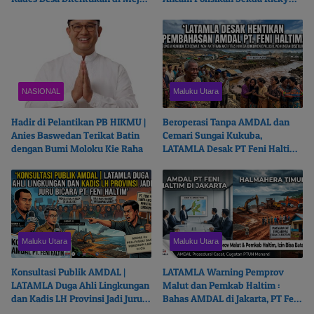
Politisi?
Chairul Richfat
NASIONAL
Maluku Utara
Hadir di Pelantikan PB HIKMU |
Beroperasi Tanpa AMDAL dan
Anies Baswedan Terikat Batin
Cemari Sungai Kukuba,
dengan Bumi Moloku Kie Raha
LATAMLA Desak PT Feni Haltim
Diproses Pidana
Maluku Utara
Maluku Utara
Konsultasi Publik AMDAL |
LATAMLA Warning Pemprov
LATAMLA Duga Ahli Lingkungan
Malut dan Pemkab Haltim :
dan Kadis LH Provinsi Jadi Juru
Bahas AMDAL di Jakarta, PT Feni
Bicara PT. Feni Haltim
Haltim Beresiko Terjerat Hukum