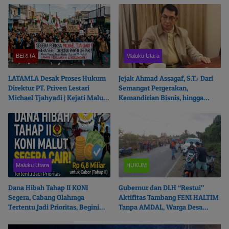
BERITA
Maluku Utara
LATAMLA Desak Proses Hukum
Jejak Ahmad Assagaf, S.T.: Dari
Direktur PT. Priven Lestari
Semangat Pergerakan,
Michael Tjahyadi | Kejati Malut
Kemandirian Bisnis, hingga
Beralasan Fokus Korupsi
Ketulusan Berbagi
Maluku Utara
HUKUM
Dana Hibah Tahap II KONI
Gubernur dan DLH “Restui”
Segera, Cabang Olahraga
Aktifitas Tambang FENI HALTIM
Tertentu Jadi Prioritas, Begini
Tanpa AMDAL, Warga Desa
Ceritanya…
Boikot Perusahaan