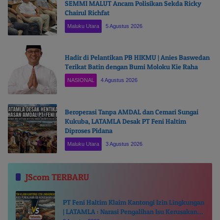
SEMMI MALUT Ancam Polisikan Sekda Ricky
Chairul Richfat
Maluku Utara
5 Agustus 2026
Hadir di Pelantikan PB HIKMU | Anies Baswedan
Terikat Batin dengan Bumi Moloku Kie Raha
NASIONAL
4 Agustus 2026
Beroperasi Tanpa AMDAL dan Cemari Sungai
Kukuba, LATAMLA Desak PT Feni Haltim
Diproses Pidana
Maluku Utara
3 Agustus 2026
JScom TERBARU
PT Feni Haltim Klaim Kantongi Izin Lingkungan
| LATAMLA : Narasi Pengalihan Isu Kerusakan