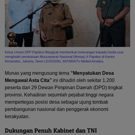
Ketua Umum DPP Papdesi Wargiyati memberikan keterangan kepada media usai
menghadiri pembukaan Musyawarah Nasional (Munas) II Papdesi di Kantor
Kemendes, Jakarta, Senin (11/5/2026). ANTARA/Tri Meilani Ameliya.
Munas yang mengusung tema
“Menyatukan Desa
Mengawal Asta Cita”
ini dihadiri oleh sekitar 1.200
peserta dari 29 Dewan Pimpinan Daerah (DPD) tingkat
provinsi. Kehadiran sejumlah pejabat tinggi negara
mempertegas posisi desa sebagai ujung tombak
pembangunan nasional dan penggerak ekonomi
kerakyatan.
Dukungan Penuh Kabinet dan TNI