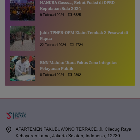
HANURA Gasss…, Rebut Fraksi di DPRD
Kepulauan Sula 2024
9 Februari 2024
6325
Jubir TPNPB-OPM Klaim Tembak 2 Pesawat di
Papua
22 Februari 2024
4724
BNN Maluku Utara Fokus Zona Integritas
Pelayanan Publik
8 Februari 2024
2892
APARTEMEN PAKUBUWONO TERRACE, Jl. Ciledug Raya,
Kebayoran Lama, Jakarta Selatan, Indonesia, 12230