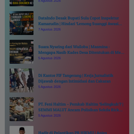
Kali Kukuba, Tantang Buka Dokumen ke Publik
8 Agustus 2026
DataIndo Desak Bupati Sula Copot Inspektur
Kamarudin | Hindari ‘Lemong Suanggi Awasi
Lemong Suanggi’
7 Agustus 2026
Suara Nyaring dari Wailoba | Masmina :
Mengapa Nasib Kades Desa Ditentukan di Meja
Politisi?
5 Agustus 2026
Di Kantor FIF Tangerang | Kerja Jurnalistik
Dijawab dengan Intimidasi dan Cakaran
5 Agustus 2026
PT. Feni Haltim – Pemkab Haltim ‘Selingkuh’? |
SEMMI MALUT Ancam Polisikan Sekda Ricky
Chairul Richfat
5 Agustus 2026
Hadir di Pelantikan PB HIKMU | Anies