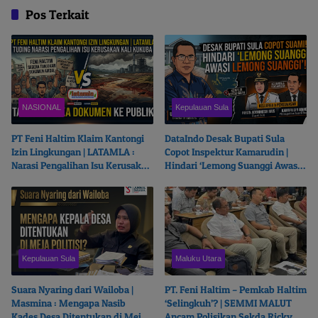
Pos Terkait
NASIONAL
Kepulauan Sula
PT Feni Haltim Klaim Kantongi
DataIndo Desak Bupati Sula
Izin Lingkungan | LATAMLA :
Copot Inspektur Kamarudin |
Narasi Pengalihan Isu Kerusakan
Hindari ‘Lemong Suanggi Awasi
Kali Kukuba, Tantang Buka
Lemong Suanggi’
Dokumen ke Publik
Kepulauan Sula
Maluku Utara
Suara Nyaring dari Wailoba |
PT. Feni Haltim – Pemkab Haltim
Masmina : Mengapa Nasib
‘Selingkuh’? | SEMMI MALUT
Kades Desa Ditentukan di Meja
Ancam Polisikan Sekda Ricky