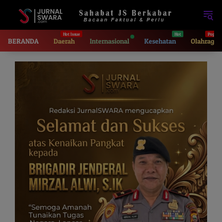
Langsung
ke
konten
BERANDA
Daerah
Internasional
Kesehatan
Olahraga