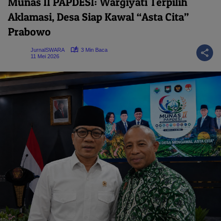
Munas II PAPDESI: Wargiyati Terpilih
Aklamasi, Desa Siap Kawal “Asta Cita”
Prabowo
JurnalSWARA
3 Min Baca
11 Mei 2026