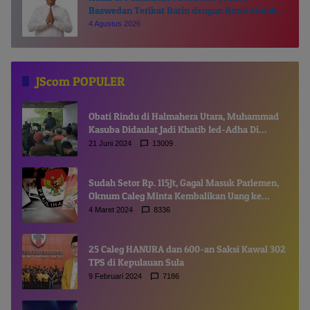
Baswedan Terikat Batin dengan Bumi Moloku
Kie Raha
4 Agustus 2026
JScom POPULER
Obati Rindu di Halmahera Utara, Muhammad
Kasuba Didaulat Jadi Khatib Ied-Adha Di
Gamsungi
21 Juni 2024
13009
Sudah Setor Rp. 115Jt, Gagal Masuk Parlemen,
Oknum Caleg Minta Kembalikan Uang ke
Komisioner KPUD
4 Maret 2024
8336
25 Caleg HANURA dan 600-an Saksi Kawal 302
TPS di Kepulauan Sula
9 Februari 2024
7186