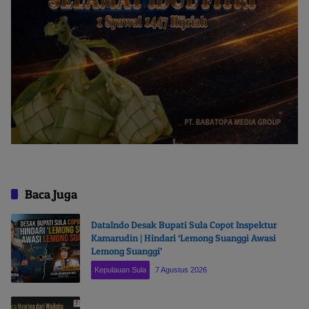
Baca Juga
DataIndo Desak Bupati Sula Copot Inspektur
Kamarudin | Hindari ‘Lemong Suanggi Awasi
Lemong Suanggi’
Kepulauan Sula
7 Agustus 2026