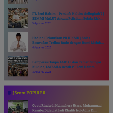
PT. Feni Haltim – Pemkab Haltim ‘Selingkuh’? |
SEMMI MALUT Ancam Polisikan Sekda Ricky
Chairul Richfat
5 Agustus 2026
Hadir di Pelantikan PB HIKMU | Anies
Baswedan Terikat Batin dengan Bumi Moloku
Kie Raha
4 Agustus 2026
Beroperasi Tanpa AMDAL dan Cemari Sungai
Kukuba, LATAMLA Desak PT Feni Haltim
Diproses Pidana
3 Agustus 2026
JScom POPULER
Obati Rindu di Halmahera Utara, Muhammad
Kasuba Didaulat Jadi Khatib Ied-Adha Di