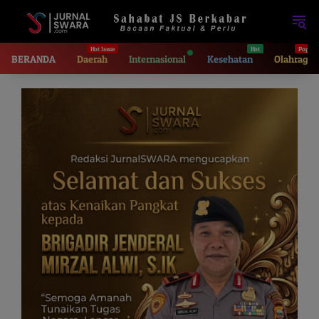
Langsung
ke
konten
BERANDA
Daerah
Internasional
Kesehatan
Olahraga