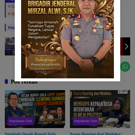
Dandim 1501 Ternate
Film Dokumenter
Pesta Babi
Rakyat Papua
SIEJ
Penulis: Ramadhan Ibrahim
Editor: BABATOPA
Usung Model Integrasi Kelola Ikan | Hari ini,
Ikram Malan Sangadji Raih Doktor di IPB
Pos Terkait
Kepulauan Sula
Kepulauan Sula
DataIndo Desak Bupati Sula
Suara Nyaring dari Wailoba |