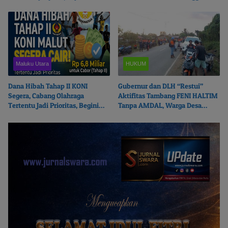
Beralasan Fokus Korupsi
Ketulusan Berbagi
Maluku Utara
HUKUM
Dana Hibah Tahap II KONI
Gubernur dan DLH “Restui”
Segera, Cabang Olahraga
Aktifitas Tambang FENI HALTIM
Tertentu Jadi Prioritas, Begini
Tanpa AMDAL, Warga Desa
Ceritanya…
Boikot Perusahaan