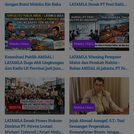
dengan Bumi Moloku Kie Raha
LATAMLA Desak PT Feni Haltim
Diproses Pidana
Maluku Utara
Maluku Utara
Konsultasi Publik AMDAL |
LATAMLA Warning Pemprov
LATAMLA Duga Ahli Lingkungan
Malut dan Pemkab Haltim :
dan Kadis LH Provinsi Jadi Juru
Bahas AMDAL di Jakarta, PT Feni
Bicara PT. Feni Haltim
Haltim Beresiko Terjerat Hukum
BERITA
Maluku Utara
LATAMLA Desak Proses Hukum
Jejak Ahmad Assagaf, S.T.: Dari
Direktur PT. Priven Lestari
Semangat Pergerakan,
Michael Tjahyadi | Kejati Malut
Kemandirian Bisnis, hingga