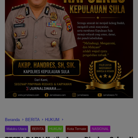
Beranda
BERITA
HUKUM
Maluku Utara
BERITA
HUKUM
Kota Ternate
NASIONAL