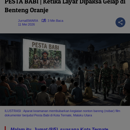
PESTA BABI | Ketika Layar Dipaksa Gelap di
Benteng Oranje
JurnalSWARA
3 Min Baca
11 Mei 2026
ILUSTRASI : Aparat keamanan membubarkan kegiatan nonton bareng (nobar) film
dokumenter berjudul Pesta Babi di Kota Ternate, Maluku Utara
Malam itu, Jumat (8/5), suasana Kota Ternate