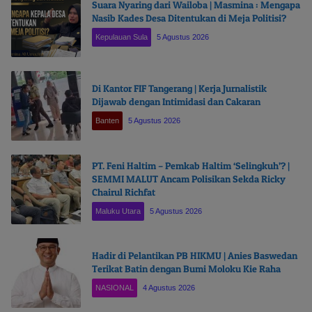
Suara Nyaring dari Wailoba | Masmina : Mengapa
Nasib Kades Desa Ditentukan di Meja Politisi?
Kepulauan Sula
5 Agustus 2026
Di Kantor FIF Tangerang | Kerja Jurnalistik
Dijawab dengan Intimidasi dan Cakaran
Banten
5 Agustus 2026
PT. Feni Haltim – Pemkab Haltim ‘Selingkuh’? |
SEMMI MALUT Ancam Polisikan Sekda Ricky
Chairul Richfat
Maluku Utara
5 Agustus 2026
Hadir di Pelantikan PB HIKMU | Anies Baswedan
Terikat Batin dengan Bumi Moloku Kie Raha
NASIONAL
4 Agustus 2026