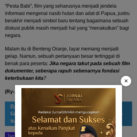
“Pesta Babi”, film yang seharusnya menjadi jendela
informasi mengenai nasib hutan dan adat di Papua, justru
berakhir menjadi simbol baru tentang bagaimana sebuah
diskusi publik masih menjadi hal yang “menakutkan” bagi
negara.
Malam itu di Benteng Oranje, layar memang menjadi
gelap. Namun, sebuah pertanyaan besar tertinggal di
benak para peserta:
Jika negara takut pada sebuah film
dokumenter, seberapa rapuh sebenarnya fondasi
keterbukaan kita
?
×
(Ry-JScom)
Bacaan Sahabat JS
Presiden Jokowi
Galau, Ganjar Nasehati Ayah Gibran
itu Untuk Jaga Netralitas
Tag:
AJI Ternate
Benteng Oraje
Bubarkan