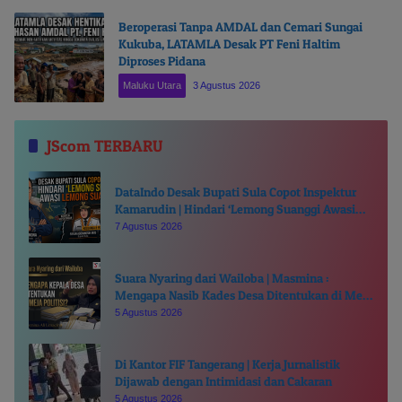
Beroperasi Tanpa AMDAL dan Cemari Sungai
Kukuba, LATAMLA Desak PT Feni Haltim
Diproses Pidana
Maluku Utara
3 Agustus 2026
JScom TERBARU
DataIndo Desak Bupati Sula Copot Inspektur
Kamarudin | Hindari ‘Lemong Suanggi Awasi
Lemong Suanggi’
7 Agustus 2026
Suara Nyaring dari Wailoba | Masmina :
Mengapa Nasib Kades Desa Ditentukan di Meja
Politisi?
5 Agustus 2026
Di Kantor FIF Tangerang | Kerja Jurnalistik
Dijawab dengan Intimidasi dan Cakaran
5 Agustus 2026