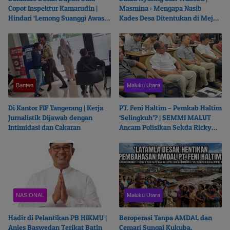
Copot Inspektur Kamarudin |
Masmina : Mengapa Nasib
Hindari ‘Lemong Suanggi Awasi
Kades Desa Ditentukan di Meja
Lemong Suanggi’
Politisi?
Banten
Maluku Utara
Di Kantor FIF Tangerang | Kerja
PT. Feni Haltim – Pemkab Haltim
Jurnalistik Dijawab dengan
‘Selingkuh’? | SEMMI MALUT
Intimidasi dan Cakaran
Ancam Polisikan Sekda Ricky
Chairul Richfat
NASIONAL
Maluku Utara
Hadir di Pelantikan PB HIKMU |
Beroperasi Tanpa AMDAL dan
Anies Baswedan Terikat Batin
Cemari Sungai Kukuba,