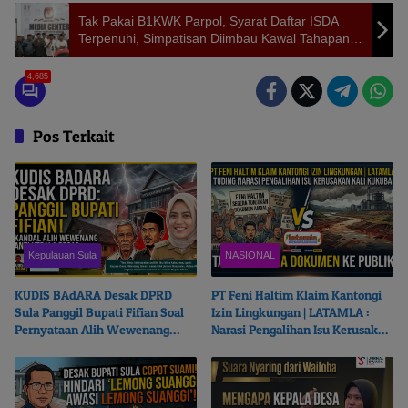
Tak Pakai B1KWK Parpol, Syarat Daftar ISDA
Terpenuhi, Simpatisan Diimbau Kawal Tahapan
Pilkada
4,685
Pos Terkait
Kepulauan Sula
NASIONAL
KUDIS BAdARA Desak DPRD
PT Feni Haltim Klaim Kantongi
Sula Panggil Bupati Fifian Soal
Izin Lingkungan | LATAMLA :
Pernyataan Alih Wewenang
Narasi Pengalihan Isu Kerusakan
Ganti Kepala Desa
Kali Kukuba, Tantang Buka
Dokumen ke Publik