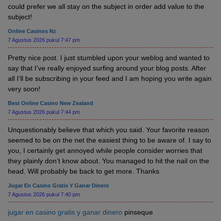
could prefer we all stay on the subject in order add value to the
subject!
Online Casinos Nz
7 Agustus 2026 pukul 7:47 pm
Pretty nice post. I just stumbled upon your weblog and wanted to
say that I’ve really enjoyed surfing around your blog posts. After
all I’ll be subscribing in your feed and I am hoping you write again
very soon!
Best Online Casino New Zealand
7 Agustus 2026 pukul 7:44 pm
Unquestionably believe that which you said. Your favorite reason
seemed to be on the net the easiest thing to be aware of. I say to
you, I certainly get annoyed while people consider worries that
they plainly don’t know about. You managed to hit the nail on the
head. Will probably be back to get more. Thanks
Jugar En Casino Gratis Y Ganar Dinero
7 Agustus 2026 pukul 7:40 pm
jugar en casino gratis y ganar dinero
pinseque