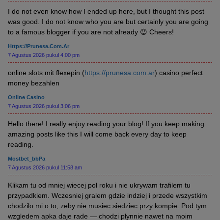
I do not even know how I ended up here, but I thought this post
was good. I do not know who you are but certainly you are going
to a famous blogger if you are not already 😉 Cheers!
Https://prunesa.com.ar
7 Agustus 2026 pukul 4:00 pm
online slots mit flexepin (
https://prunesa.com.ar
) casino perfect
money bezahlen
Online Casino
7 Agustus 2026 pukul 3:06 pm
Hello there! I really enjoy reading your blog! If you keep making
amazing posts like this I will come back every day to keep
reading.
Mostbet_bbPa
7 Agustus 2026 pukul 11:58 am
Klikam tu od mniej wiecej pol roku i nie ukrywam trafilem tu
przypadkiem. Wczesniej gralem gdzie indziej i przede wszystkim
chodzilo mi o to, zeby nie musiec siedziec przy kompie. Pod tym
wzgledem apka daje rade — chodzi plynnie nawet na moim