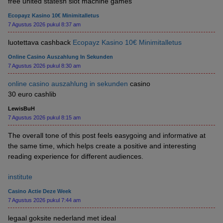
free united statesn slot machine games
Ecopayz Kasino 10€ Minimitalletus
7 Agustus 2026 pukul 8:37 am
luotettava cashback
Ecopayz Kasino 10€ Minimitalletus
Online Casino Auszahlung In Sekunden
7 Agustus 2026 pukul 8:30 am
online casino auszahlung in sekunden
casino
30 euro cashlib
LewisBuH
7 Agustus 2026 pukul 8:15 am
The overall tone of this post feels easygoing and informative at
the same time, which helps create a positive and interesting
reading experience for different audiences.
institute
Casino Actie Deze Week
7 Agustus 2026 pukul 7:44 am
legaal goksite nederland met ideal