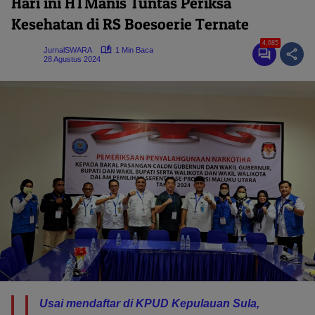
Hari ini HTManis Tuntas Periksa
Kesehatan di RS Boesoerie Ternate
4,685
JurnalSWARA
1 Min Baca
28 Agustus 2024
Usai mendaftar di KPUD Kepulauan Sula,