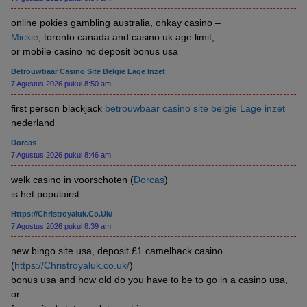
online pokies gambling australia, ohkay casino –
Mickie
, toronto canada and casino uk age limit,
or mobile casino no deposit bonus usa
Betrouwbaar Casino Site Belgie Lage Inzet
7 Agustus 2026 pukul 8:50 am
first person blackjack
betrouwbaar casino site belgie Lage inzet
nederland
Dorcas
7 Agustus 2026 pukul 8:46 am
welk casino in voorschoten (
Dorcas
)
is het populairst
Https://Christroyaluk.co.uk/
7 Agustus 2026 pukul 8:39 am
new bingo site usa, deposit £1 camelback casino
(
https://Christroyaluk.co.uk/
)
bonus usa and how old do you have to be to go in a casino usa,
or