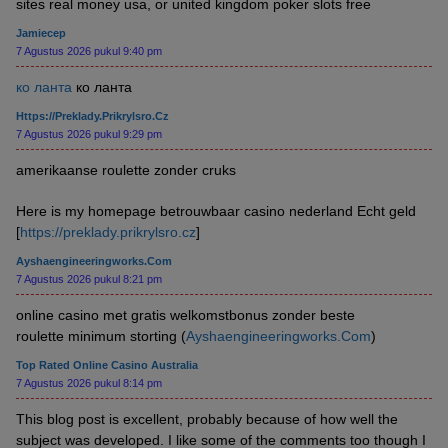
sites real money usa, or united kingdom poker slots free
Jamiecep
7 Agustus 2026 pukul 9:40 pm
ко ланта
ко ланта
Https://preklady.prikrylsro.cz
7 Agustus 2026 pukul 9:29 pm
amerikaanse roulette zonder cruks
Here is my homepage betrouwbaar casino nederland Echt geld
[
https://preklady.prikrylsro.cz
]
Ayshaengineeringworks.Com
7 Agustus 2026 pukul 8:21 pm
online casino met gratis welkomstbonus zonder beste
roulette minimum storting (
Ayshaengineeringworks.Com
)
Top Rated Online Casino Australia
7 Agustus 2026 pukul 8:14 pm
This blog post is excellent, probably because of how well the
subject was developed. I like some of the comments too though I