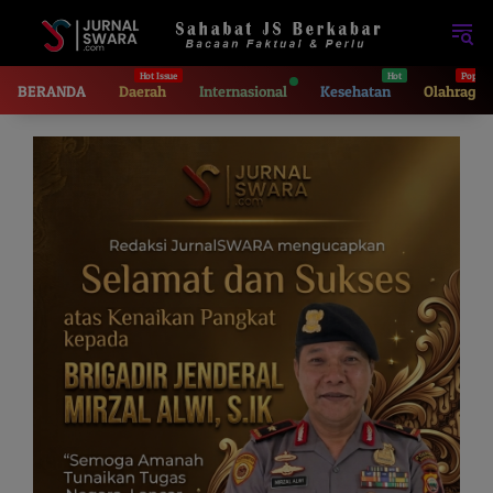
Langsung
ke
konten
BERANDA
Daerah
Internasional
Kesehatan
Olahraga