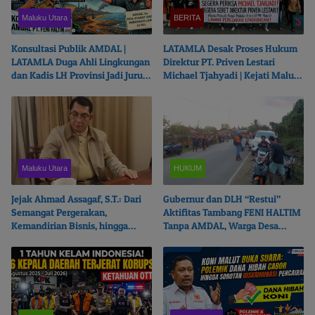
Maluku Utara
BERITA
Konsultasi Publik AMDAL |
LATAMLA Desak Proses Hukum
LATAMLA Duga Ahli Lingkungan
Direktur PT. Priven Lestari
dan Kadis LH Provinsi Jadi Juru
Michael Tjahyadi | Kejati Malut
Bicara PT. Feni Haltim
Beralasan Fokus Korupsi
Maluku Utara
HUKUM
Jejak Ahmad Assagaf, S.T.: Dari
Gubernur dan DLH “Restui”
Semangat Pergerakan,
Aktifitas Tambang FENI HALTIM
Kemandirian Bisnis, hingga
Tanpa AMDAL, Warga Desa
Ketulusan Berbagi
Boikot Perusahaan