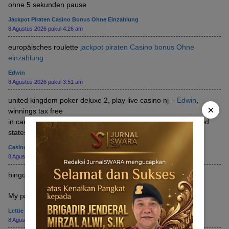
ohne 5 sekunden pause
Jackpot Piraten Casino Bonus Ohne Einzahlung
8 Agustus 2026 pukul 4:26 am
europäisches roulette
jackpot piraten Casino bonus Ohne
einzahlung
Edwin
8 Agustus 2026 pukul 3:51 am
united kingdom poker deluxe 2, play live casino nj –
Edwin
,
×
winnings tax free
in canada and how much top online pokies and casinos united
statesn coins, or canadian no deposit casino 2021
Casino Ohne Ausweis Paypal
8 Agustus 2026 pukul 3:31 am
bingo das spiel
My page …
Casino ohne ausweis paypal
Lettie
8 Agustus 2026 pukul 3:29 am