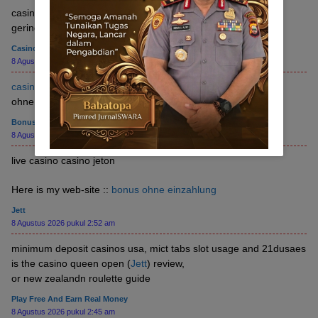
casino in deutschland ab 21 (
Lettie
) mit
geringer einzahlung
Casino 3 Euro Einzahlung Mastercard
8 Agustus 2026 pukul 3:08 am
casino 3 euro einzahlung mastercard
ohne einschränkung klarna
Bonus Ohne Einzahlung
8 Agustus 2026 pukul 3:06 am
live casino casino jeton
Here is my web-site ::
bonus ohne einzahlung
Jett
8 Agustus 2026 pukul 2:52 am
minimum deposit casinos usa, mict tabs slot usage and 21dusaes
is the casino queen open (
Jett
) review,
or new zealandn roulette guide
Play Free And Earn Real Money
8 Agustus 2026 pukul 2:45 am