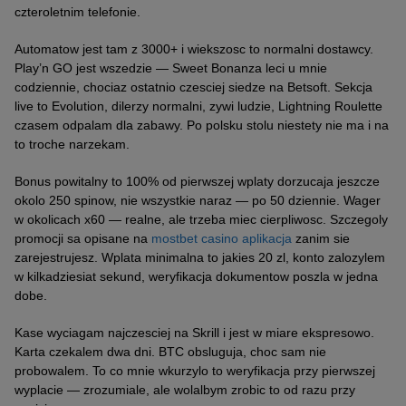
czteroletnim telefonie.
Automatow jest tam z 3000+ i wiekszosc to normalni dostawcy.
Play’n GO jest wszedzie — Sweet Bonanza leci u mnie
codziennie, chociaz ostatnio czesciej siedze na Betsoft. Sekcja
live to Evolution, dilerzy normalni, zywi ludzie, Lightning Roulette
czasem odpalam dla zabawy. Po polsku stolu niestety nie ma i na
to troche narzekam.
Bonus powitalny to 100% od pierwszej wplaty dorzucaja jeszcze
okolo 250 spinow, nie wszystkie naraz — po 50 dziennie. Wager
w okolicach x60 — realne, ale trzeba miec cierpliwosc. Szczegoly
promocji sa opisane na
mostbet casino aplikacja
zanim sie
zarejestrujesz. Wplata minimalna to jakies 20 zl, konto zalozylem
w kilkadziesiat sekund, weryfikacja dokumentow poszla w jedna
dobe.
Kase wyciagam najczesciej na Skrill i jest w miare ekspresowo.
Karta czekalem dwa dni. BTC obsluguja, choc sam nie
probowalem. To co mnie wkurzylo to weryfikacja przy pierwszej
wyplacie — zrozumiale, ale wolalbym zrobic to od razu przy