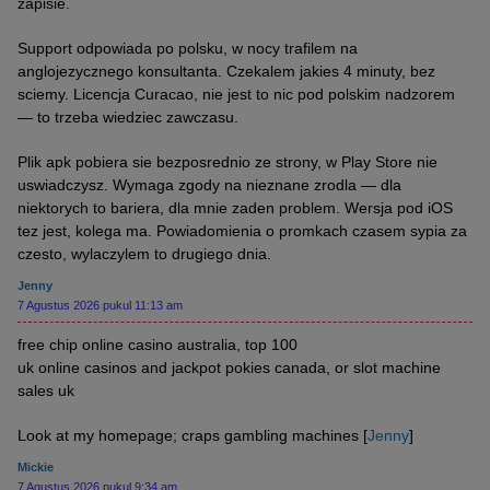
zapisie.
Support odpowiada po polsku, w nocy trafilem na
anglojezycznego konsultanta. Czekalem jakies 4 minuty, bez
sciemy. Licencja Curacao, nie jest to nic pod polskim nadzorem
— to trzeba wiedziec zawczasu.
Plik apk pobiera sie bezposrednio ze strony, w Play Store nie
uswiadczysz. Wymaga zgody na nieznane zrodla — dla
niektorych to bariera, dla mnie zaden problem. Wersja pod iOS
tez jest, kolega ma. Powiadomienia o promkach czasem sypia za
czesto, wylaczylem to drugiego dnia.
Jenny
7 Agustus 2026 pukul 11:13 am
free chip online casino australia, top 100
uk online casinos and jackpot pokies canada, or slot machine
sales uk
Look at my homepage; craps gambling machines [
Jenny
]
Mickie
7 Agustus 2026 pukul 9:34 am