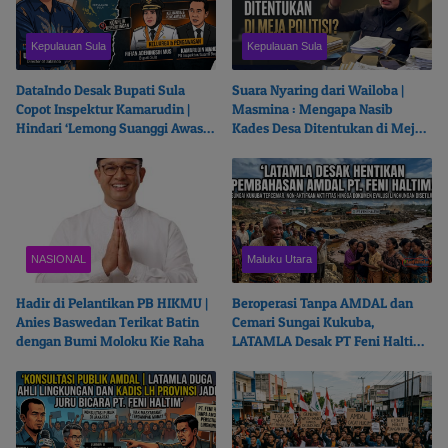
Kepulauan Sula
Kepulauan Sula
DataIndo Desak Bupati Sula
Suara Nyaring dari Wailoba |
Copot Inspektur Kamarudin |
Masmina : Mengapa Nasib
Hindari ‘Lemong Suanggi Awasi
Kades Desa Ditentukan di Meja
Lemong Suanggi’
Politisi?
NASIONAL
Maluku Utara
Hadir di Pelantikan PB HIKMU |
Beroperasi Tanpa AMDAL dan
Anies Baswedan Terikat Batin
Cemari Sungai Kukuba,
dengan Bumi Moloku Kie Raha
LATAMLA Desak PT Feni Haltim
Diproses Pidana