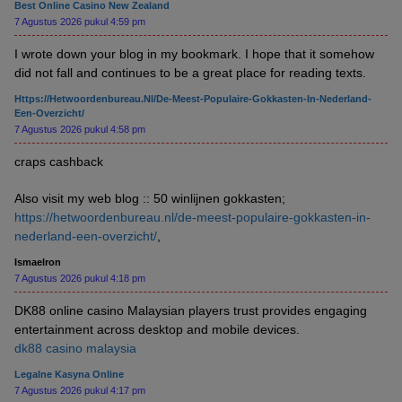
Best Online Casino New Zealand
7 Agustus 2026 pukul 4:59 pm
I wrote down your blog in my bookmark. I hope that it somehow
did not fall and continues to be a great place for reading texts.
Https://hetwoordenbureau.nl/de-Meest-Populaire-Gokkasten-In-Nederland-
Een-Overzicht/
7 Agustus 2026 pukul 4:58 pm
craps cashback
Also visit my web blog :: 50 winlijnen gokkasten;
https://hetwoordenbureau.nl/de-meest-populaire-gokkasten-in-
nederland-een-overzicht/
,
Ismaelron
7 Agustus 2026 pukul 4:18 pm
DK88 online casino Malaysian players trust provides engaging
entertainment across desktop and mobile devices.
dk88 casino malaysia
Legalne Kasyna Online
7 Agustus 2026 pukul 4:17 pm