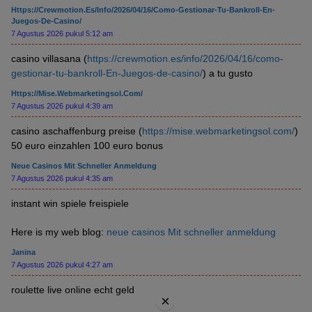
Https://crewmotion.es/info/2026/04/16/como-Gestionar-Tu-Bankroll-En-
Juegos-De-Casino/
7 Agustus 2026 pukul 5:12 am
casino villasana (
https://crewmotion.es/info/2026/04/16/como-
gestionar-tu-bankroll-En-Juegos-de-casino/
) a tu gusto
Https://mise.webmarketingsol.com/
7 Agustus 2026 pukul 4:39 am
casino aschaffenburg preise (
https://mise.webmarketingsol.com/
)
50 euro einzahlen 100 euro bonus
Neue Casinos Mit Schneller Anmeldung
7 Agustus 2026 pukul 4:35 am
instant win spiele freispiele
Here is my web blog:
neue casinos Mit schneller anmeldung
Janina
7 Agustus 2026 pukul 4:27 am
roulette live online echt geld
×