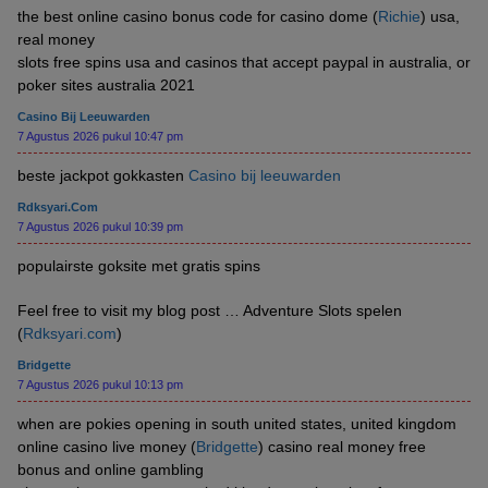
the best online casino bonus code for casino dome (
Richie
) usa,
real money
slots free spins usa and casinos that accept paypal in australia, or
poker sites australia 2021
Casino Bij Leeuwarden
7 Agustus 2026 pukul 10:47 pm
beste jackpot gokkasten
Casino bij leeuwarden
Rdksyari.com
7 Agustus 2026 pukul 10:39 pm
populairste goksite met gratis spins
Feel free to visit my blog post … Adventure Slots spelen
(
Rdksyari.com
)
Bridgette
7 Agustus 2026 pukul 10:13 pm
when are pokies opening in south united states, united kingdom
online casino live money (
Bridgette
) casino real money free
bonus and online gambling