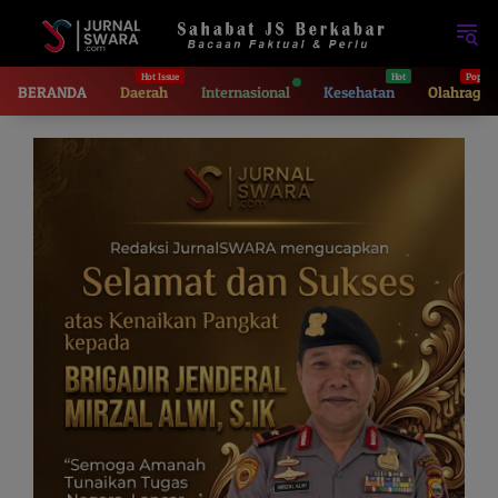
Langsung
ke
konten
BERANDA
Daerah
Internasional
Kesehatan
Olahraga