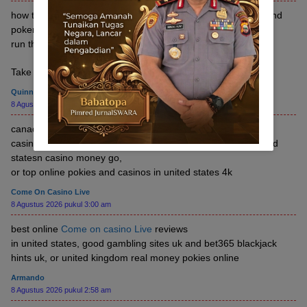
how to hack australian pokies, no deposit bonus casino nz and
poker
run thousand islands 2021, or poker sites australia 2021
Take a look at my website craps games in vegas (
Kraig
)
Quinn
8 Agustus 2026 pukul 3:03 am
canadian approved online casinos, 21 dusaes
casino and where are pokies open (
Quinn
) does native united
statesn casino money go,
or top online pokies and casinos in united states 4k
Come On Casino Live
8 Agustus 2026 pukul 3:00 am
best online
Come on casino Live
reviews
in united states, good gambling sites uk and bet365 blackjack
hints uk, or united kingdom real money pokies online
Armando
8 Agustus 2026 pukul 2:58 am