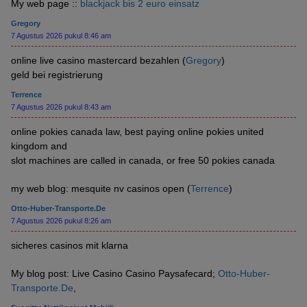
My web page ::
blackjack bis 2 euro einsatz
Gregory
7 Agustus 2026 pukul 8:46 am
online live casino mastercard bezahlen (
Gregory
)
geld bei registrierung
Terrence
7 Agustus 2026 pukul 8:43 am
online pokies canada law, best paying online pokies united
kingdom and
slot machines are called in canada, or free 50 pokies canada
my web blog: mesquite nv casinos open (
Terrence
)
Otto-Huber-Transporte.De
7 Agustus 2026 pukul 8:26 am
sicheres casinos mit klarna
My blog post: Live Casino Casino Paysafecard;
Otto-Huber-
Transporte.De
,