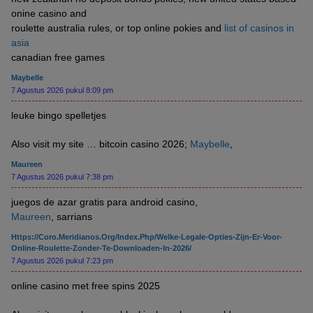
onine casino and
roulette australia rules, or top online pokies and
list of casinos in
asia
canadian free games
Maybelle
7 Agustus 2026 pukul 8:09 pm
leuke bingo spelletjes
Also visit my site … bitcoin casino 2026;
Maybelle
,
Maureen
7 Agustus 2026 pukul 7:38 pm
juegos de azar gratis para android casino,
Maureen
, sarrians
Https://coro.meridianos.org/index.php/welke-Legale-Opties-Zijn-Er-Voor-
Online-Roulette-Zonder-Te-Downloaden-In-2026/
7 Agustus 2026 pukul 7:23 pm
online casino met free spins 2025