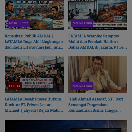
Maluku Utara
Maluku Utara
Konsultasi Publik AMDAL |
LATAMLA Warning Pemprov
LATAMLA Duga Ahli Lingkungan
Malut dan Pemkab Haltim :
dan Kadis LH Provinsi Jadi Juru
Bahas AMDAL di Jakarta, PT Feni
Bicara PT. Feni Haltim
Haltim Beresiko Terjerat Hukum
BERITA
Maluku Utara
LATAMLA Desak Proses Hukum
Jejak Ahmad Assagaf, S.T.: Dari
Direktur PT. Priven Lestari
Semangat Pergerakan,
Michael Tjahyadi | Kejati Malut
Kemandirian Bisnis, hingga
Beralasan Fokus Korupsi
Ketulusan Berbagi