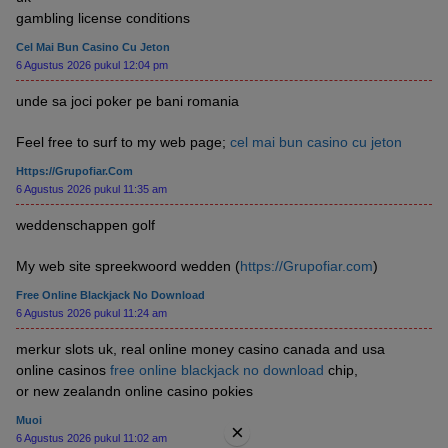
gambling license conditions
Cel Mai Bun Casino Cu Jeton
6 Agustus 2026 pukul 12:04 pm
unde sa joci poker pe bani romania
Feel free to surf to my web page;
cel mai bun casino cu jeton
Https://Grupofiar.com
6 Agustus 2026 pukul 11:35 am
weddenschappen golf
My web site spreekwoord wedden (
https://Grupofiar.com
)
Free Online Blackjack No Download
6 Agustus 2026 pukul 11:24 am
merkur slots uk, real online money casino canada and usa
online casinos
free online blackjack no download
chip,
or new zealandn online casino pokies
Muoi
×
6 Agustus 2026 pukul 11:02 am