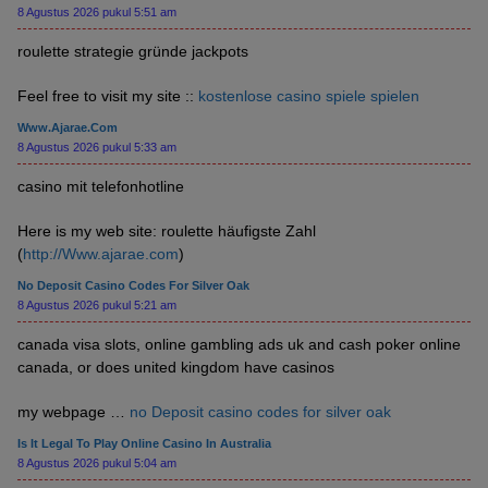
8 Agustus 2026 pukul 5:51 am
roulette strategie gründe jackpots
Feel free to visit my site ::
kostenlose casino spiele spielen
Www.ajarae.com
8 Agustus 2026 pukul 5:33 am
casino mit telefonhotline
Here is my web site: roulette häufigste Zahl
(
http://Www.ajarae.com
)
No Deposit Casino Codes For Silver Oak
8 Agustus 2026 pukul 5:21 am
canada visa slots, online gambling ads uk and cash poker online
canada, or does united kingdom have casinos
my webpage …
no Deposit casino codes for silver oak
Is It Legal To Play Online Casino In Australia
8 Agustus 2026 pukul 5:04 am