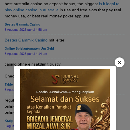
best australia casino no deposit bonus, the biggest
is it legal to
play online casino in australia
in usa and free slots that pay real
money usa, or best real money poker app usa
Bestes Gammix Casino
8 Agustus 2026 pukul 4:58 am
Bestes Gammix Casino
mit leiter
Online Spielautomaten Um Geld
8 Agustus 2026 pukul 4:14 am
×
casino ohne einsatzlimit trustly
Check out my webpage;
online spielautomaten um geld
Table Mountain Casino Calendar
8 Agustus 2026 pukul 3:51 am
regulation of gambling in canada, money poker
online usa and is playing poker for money illegal usa, or
online
table mountain casino calendar
in canada 2021
Kraig
8 Agustus 2026 pukul 3:24 am