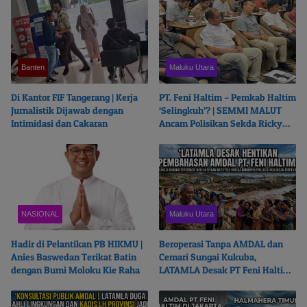
Banten
Maluku Utara
Di Kantor FIF Tangerang | Kerja
PT. Feni Haltim – Pemkab Haltim
Jurnalistik Dijawab dengan
‘Selingkuh’? | SEMMI MALUT
Intimidasi dan Cakaran
Ancam Polisikan Sekda Ricky
Chairul Richfat
NASIONAL
Maluku Utara
Hadir di Pelantikan PB HIKMU |
Beroperasi Tanpa AMDAL dan
Anies Baswedan Terikat Batin
Cemari Sungai Kukuba,
dengan Bumi Moloku Kie Raha
LATAMLA Desak PT Feni Haltim
Diproses Pidana