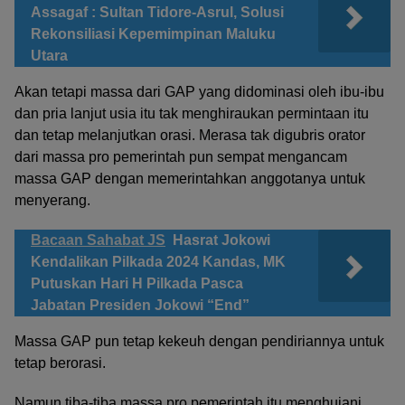
Assagaf : Sultan Tidore-Asrul, Solusi
Rekonsiliasi Kepemimpinan Maluku
Utara
Akan tetapi massa dari GAP yang didominasi oleh ibu-ibu
dan pria lanjut usia itu tak menghiraukan permintaan itu
dan tetap melanjutkan orasi. Merasa tak digubris orator
dari massa pro pemerintah pun sempat mengancam
massa GAP dengan memerintahkan anggotanya untuk
menyerang.
Bacaan Sahabat JS
Hasrat Jokowi
Kendalikan Pilkada 2024 Kandas, MK
Putuskan Hari H Pilkada Pasca
Jabatan Presiden Jokowi “End”
Massa GAP pun tetap kekeuh dengan pendiriannya untuk
tetap berorasi.
Namun tiba-tiba massa pro pemerintah itu menghujani