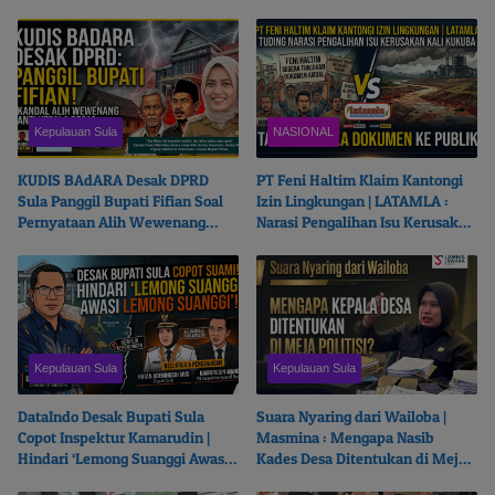
Kepulauan Sula
NASIONAL
KUDIS BAdARA Desak DPRD
PT Feni Haltim Klaim Kantongi
Sula Panggil Bupati Fifian Soal
Izin Lingkungan | LATAMLA :
Pernyataan Alih Wewenang
Narasi Pengalihan Isu Kerusakan
Ganti Kepala Desa
Kali Kukuba, Tantang Buka
Dokumen ke Publik
Kepulauan Sula
Kepulauan Sula
DataIndo Desak Bupati Sula
Suara Nyaring dari Wailoba |
Copot Inspektur Kamarudin |
Masmina : Mengapa Nasib
Hindari ‘Lemong Suanggi Awasi
Kades Desa Ditentukan di Meja
Lemong Suanggi’
Politisi?