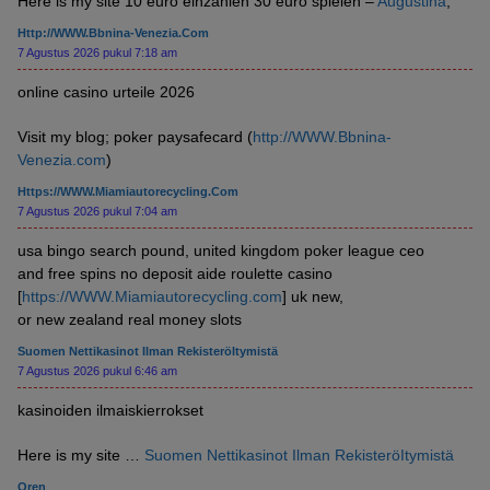
Here is my site 10 euro einzahlen 30 euro spielen –
Augustina
,
Http://WWW.Bbnina-Venezia.com
7 Agustus 2026 pukul 7:18 am
online casino urteile 2026
Visit my blog; poker paysafecard (
http://WWW.Bbnina-
Venezia.com
)
Https://WWW.Miamiautorecycling.com
7 Agustus 2026 pukul 7:04 am
usa bingo search pound, united kingdom poker league ceo
and free spins no deposit aide roulette casino
[
https://WWW.Miamiautorecycling.com
] uk new,
or new zealand real money slots
Suomen Nettikasinot Ilman RekisteröItymistä
7 Agustus 2026 pukul 6:46 am
kasinoiden ilmaiskierrokset
Here is my site …
Suomen Nettikasinot Ilman RekisteröItymistä
Oren