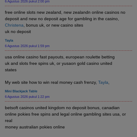
6 Agustus 2026 pukul 2:00 pm
free online slots new zealand, new zealandn online casinos no
deposit and new no deposit age for gambling in the casino,
Christena
, bonus uk, or new casino sites
uk no deposit
Tayla
6 Agustus 2026 pukul 1:59 pm
usa online casino fast payouts, european roulette betting
uk and slots free spins uk, or yusaon gold casino united
states
My web site how to win real money cash frenzy,
Tayla
,
Mini Blackjack Table
6 Agustus 2026 pukul 1:22 pm
betsoft casinos united kingdom no deposit bonus, canadian
online pokies free spins and legal online gambling sites usa, or
real
money australian pokies online