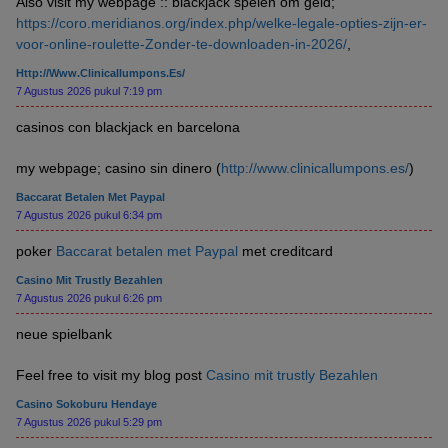
Also visit my webpage :: blackjack spelen om geld;
https://coro.meridianos.org/index.php/welke-legale-opties-zijn-er-
voor-online-roulette-Zonder-te-downloaden-in-2026/
,
Http://www.clinicallumpons.es/
7 Agustus 2026 pukul 7:19 pm
casinos con blackjack en barcelona
my webpage; casino sin dinero (
http://www.clinicallumpons.es/
)
Baccarat Betalen Met Paypal
7 Agustus 2026 pukul 6:34 pm
poker
Baccarat betalen met Paypal
met creditcard
Casino Mit Trustly Bezahlen
7 Agustus 2026 pukul 6:26 pm
neue spielbank
Feel free to visit my blog post
Casino mit trustly Bezahlen
Casino Sokoburu Hendaye
7 Agustus 2026 pukul 5:29 pm