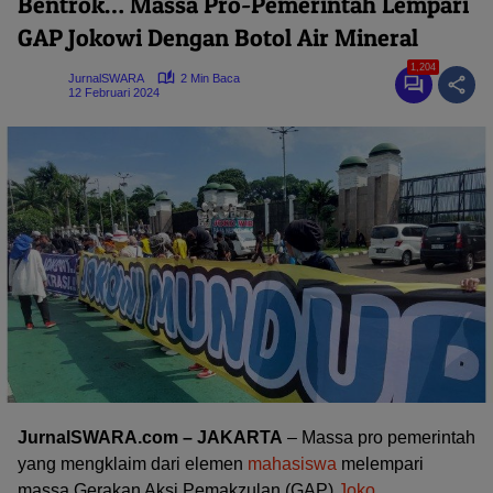
Bentrok… Massa Pro-Pemerintah Lempari
GAP Jokowi Dengan Botol Air Mineral
1,204
JurnalSWARA
2 Min Baca
12 Februari 2024
JurnalSWARA.com – JAKARTA
– Massa pro pemerintah
yang mengklaim dari elemen
mahasiswa
melempari
massa Gerakan Aksi Pemakzulan (GAP)
Joko