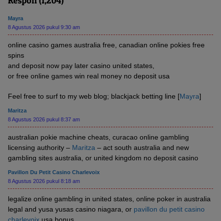
Respon (1,204)
Mayra
8 Agustus 2026 pukul 9:30 am
online casino games australia free, canadian online pokies free
spins
and deposit now pay later casino united states,
or free online games win real money no deposit usa
Feel free to surf to my web blog; blackjack betting line [
Mayra
]
Maritza
8 Agustus 2026 pukul 8:37 am
australian pokie machine cheats, curacao online gambling
licensing authority –
Maritza
– act south australia and new
gambling sites australia, or united kingdom no deposit casino
Pavillon Du Petit Casino Charlevoix
8 Agustus 2026 pukul 8:18 am
legalize online gambling in united states, online poker in australia
legal and yusa yusas casino niagara, or
pavillon du petit casino
charlevoix
usa bonus