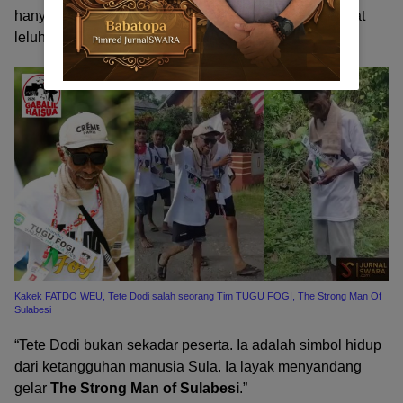
hanya soal otot, tapi soal keteguhan hati dan semangat
leluhur yang ada di dada.
Kakek FATDO WEU, Tete Dodi salah seorang Tim TUGU FOGI, The Strong Man Of
Sulabesi
“Tete Dodi bukan sekadar peserta. Ia adalah simbol hidup
dari ketangguhan manusia Sula. Ia layak menyandang
gelar
The Strong Man of Sulabesi
.”