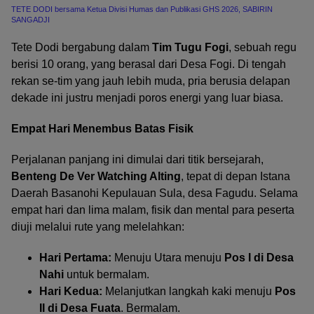
TETE DODI bersama Ketua Divisi Humas dan Publikasi GHS 2026, SABIRIN
SANGADJI
Tete Dodi bergabung dalam
Tim Tugu Fogi
, sebuah regu
berisi 10 orang, yang berasal dari Desa Fogi. Di tengah
rekan se-tim yang jauh lebih muda, pria berusia delapan
dekade ini justru menjadi poros energi yang luar biasa.
Empat Hari Menembus Batas Fisik
Perjalanan panjang ini dimulai dari titik bersejarah,
Benteng De Ver Watching Alting
, tepat di depan Istana
Daerah Basanohi Kepulauan Sula, desa Fagudu. Selama
empat hari dan lima malam, fisik dan mental para peserta
diuji melalui rute yang melelahkan:
Hari Pertama:
Menuju Utara menuju
Pos I di Desa
Nahi
untuk bermalam.
Hari Kedua:
Melanjutkan langkah kaki menuju
Pos
II di Desa Fuata
. Bermalam.