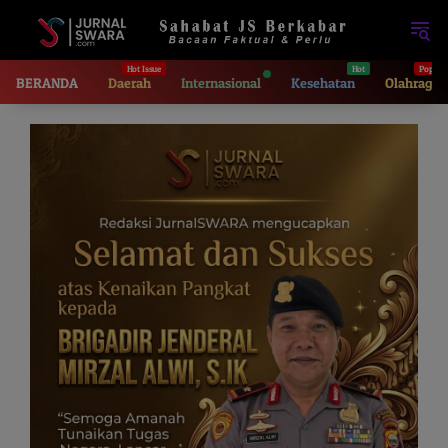
Langsung
ke
konten
BERANDA
Daerah
Internasional
Kesehatan
Olahraga