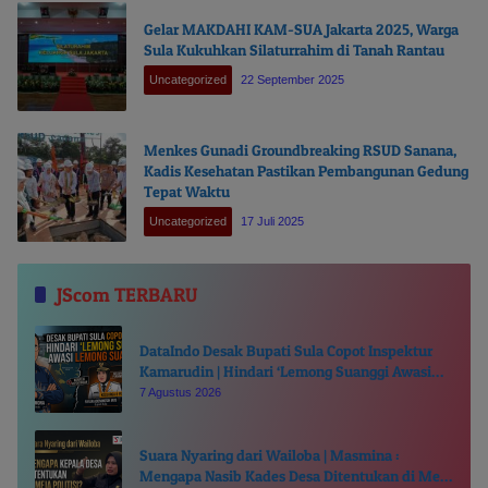
Gelar MAKDAHI KAM-SUA Jakarta 2025, Warga
Sula Kukuhkan Silaturrahim di Tanah Rantau
Uncategorized
22 September 2025
Menkes Gunadi Groundbreaking RSUD Sanana,
Kadis Kesehatan Pastikan Pembangunan Gedung
Tepat Waktu
Uncategorized
17 Juli 2025
JScom TERBARU
DataIndo Desak Bupati Sula Copot Inspektur
Kamarudin | Hindari ‘Lemong Suanggi Awasi
Lemong Suanggi’
7 Agustus 2026
Suara Nyaring dari Wailoba | Masmina :
Mengapa Nasib Kades Desa Ditentukan di Meja