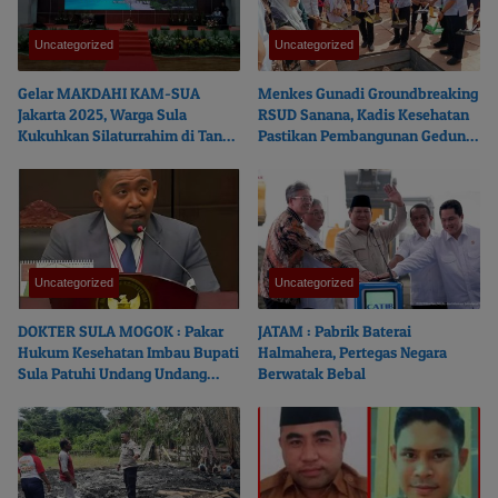
Uncategorized
Uncategorized
Gelar MAKDAHI KAM-SUA
Menkes Gunadi Groundbreaking
Jakarta 2025, Warga Sula
RSUD Sanana, Kadis Kesehatan
Kukuhkan Silaturrahim di Tanah
Pastikan Pembangunan Gedung
Rantau
Tepat Waktu
Uncategorized
Uncategorized
DOKTER SULA MOGOK : Pakar
JATAM : Pabrik Baterai
Hukum Kesehatan Imbau Bupati
Halmahera, Pertegas Negara
Sula Patuhi Undang Undang
Berwatak Bebal
Kesehatan