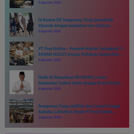
Politisi?
5 Agustus 2026
Di Kantor FIF Tangerang | Kerja Jurnalistik
Dijawab dengan Intimidasi dan Cakaran
5 Agustus 2026
PT. Feni Haltim – Pemkab Haltim ‘Selingkuh’? |
SEMMI MALUT Ancam Polisikan Sekda Ricky
Chairul Richfat
5 Agustus 2026
Hadir di Pelantikan PB HIKMU | Anies
Baswedan Terikat Batin dengan Bumi Moloku
Kie Raha
4 Agustus 2026
Beroperasi Tanpa AMDAL dan Cemari Sungai
Kukuba, LATAMLA Desak PT Feni Haltim
Diproses Pidana
3 Agustus 2026