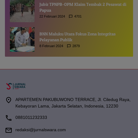
Jubir TPNPB-OPM Klaim Tembak 2 Pesawat di
Papua
22 Februari 2024
4701
BNN Maluku Utara Fokus Zona Integritas
Pelayanan Publik
8 Februari 2024
2879
APARTEMEN PAKUBUWONO TERRACE, Jl. Ciledug Raya,
Kebayoran Lama, Jakarta Selatan, Indonesia, 12230
0881011232333
redaksi@jurnalswara.com