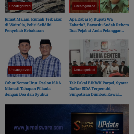
Uncategorized
Uncategorized
Jumat Malam, Rumah Terbakar
Apa Kabar Pj Bupati Wa
di Waitulia, Polisi Selidiki
Zaharia?, Bawaslu Sudah Rekom
Penyebab Kebakaran
Dua Pejabat Anda Pelanggar
Undang-Undang
Uncategorized
Uncategorized
Cabut Nomor Urut, Paslon ISDA
Tak Pakai B1KWK Parpol, Syarat
Nikmati Tahapan Pilkada
Daftar ISDA Terpenuhi,
dengan Doa dan Syukur
Simpatisan Diimbau Kawal
Tahapan Pilkada