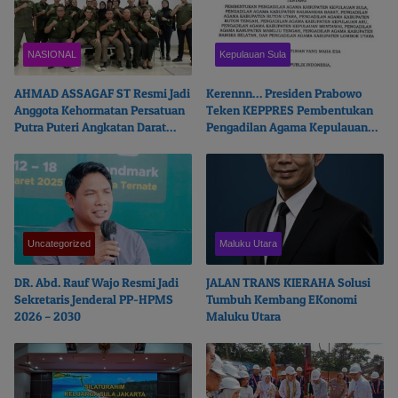
NASIONAL
Kepulauan Sula
AHMAD ASSAGAF ST Resmi Jadi
Kerennn… Presiden Prabowo
Anggota Kehormatan Persatuan
Teken KEPPRES Pembentukan
Putra Puteri Angkatan Darat
Pengadilan Agama Kepulauan
PPPAD DKI JAYA – MALUKU
Sula
UTARA
Uncategorized
Maluku Utara
DR. Abd. Rauf Wajo Resmi Jadi
JALAN TRANS KIERAHA Solusi
Sekretaris Jenderal PP-HPMS
Tumbuh Kembang EKonomi
2026 – 2030
Maluku Utara