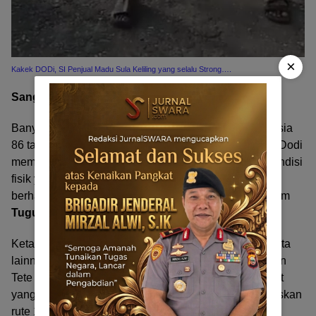
×
Kakek DODi, SI Penjual Madu Sula Keliling yang selalu Strong….
Sang Legenda Hidup di Garis Finish
Banyak yang meragukan apakah seorang kakek berusia
86 tahun mampu bertahan hingga akhir. Namun, Tete Dodi
mematahkan segala skeptisisme tersebut. Dengan kondisi
fisik yang tetap prima, ia tidak hanya bertahan, tetapi
berhasil masuk ke garis
finish
bersama rekan-rekan Tim
Tugu Fogi
dengan kepala tegak.
Ketangguhannya menjadi inspirasi bagi ratusan peserta
lainnya. Saat peserta muda mulai kelelahan, kehadiran
Tete Dodi di barisan depan menjadi cambuk semangat
yang tak ternilai harganya. Keberhasilannya menuntaskan
rute 135 km ini membuktikan bahwa “kekuatan” bukan