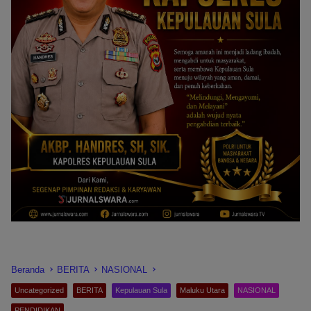
Beranda
BERITA
NASIONAL
Uncategorized
BERITA
Kepulauan Sula
Maluku Utara
NASIONAL
PENDIDIKAN