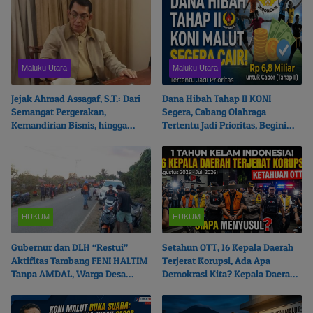
Maluku Utara
Maluku Utara
Jejak Ahmad Assagaf, S.T.: Dari
Dana Hibah Tahap II KONI
Semangat Pergerakan,
Segera, Cabang Olahraga
Kemandirian Bisnis, hingga
Tertentu Jadi Prioritas, Begini
Ketulusan Berbagi
Ceritanya…
HUKUM
HUKUM
Gubernur dan DLH “Restui”
Setahun OTT, 16 Kepala Daerah
Aktifitas Tambang FENI HALTIM
Terjerat Korupsi, Ada Apa
Tanpa AMDAL, Warga Desa
Demokrasi Kita? Kepala Daerah
Boikot Perusahaan
Mana Menyusul?