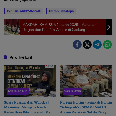
Penulis: ARDIYANSYAH
Editor: Babatopa
MAKDAHI KAM-SUA Jakarta 2025 : Makanan
Ringan dan Kue “Ta-Ambor di Gedung
Pramanasala
Pos Terkait
Kepulauan Sula
Maluku Utara
Suara Nyaring dari Wailoba |
PT. Feni Haltim – Pemkab Haltim
Masmina : Mengapa Nasib
‘Selingkuh’? | SEMMI MALUT
Kades Desa Ditentukan di Meja
Ancam Polisikan Sekda Ricky