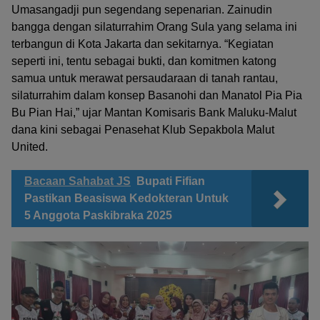
Umasangadji pun segendang sepenarian. Zainudin
bangga dengan silaturrahim Orang Sula yang selama ini
terbangun di Kota Jakarta dan sekitarnya. “Kegiatan
seperti ini, tentu sebagai bukti, dan komitmen katong
samua untuk merawat persaudaraan di tanah rantau,
silaturrahim dalam konsep Basanohi dan Manatol Pia Pia
Bu Pian Hai,” ujar Mantan Komisaris Bank Maluku-Malut
dana kini sebagai Penasehat Klub Sepakbola Malut
United.
Bacaan Sahabat JS
Bupati Fifian
Pastikan Beasiswa Kedokteran Untuk
5 Anggota Paskibraka 2025