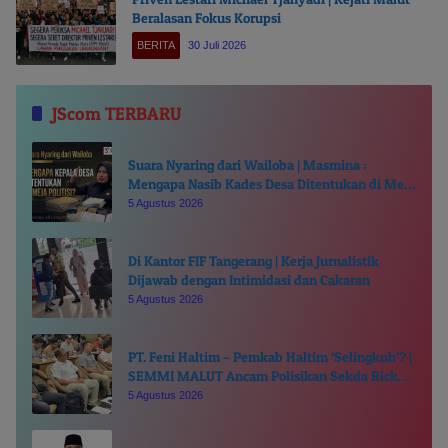
Beralasan Fokus Korupsi
BERITA
30 Juli 2026
JScom TERBARU
Suara Nyaring dari Wailoba | Masmina :
Mengapa Nasib Kades Desa Ditentukan di Meja
Politisi?
5 Agustus 2026
Di Kantor FIF Tangerang | Kerja Jurnalistik
Dijawab dengan Intimidasi dan Cakaran
5 Agustus 2026
PT. Feni Haltim – Pemkab Haltim ‘Selingkuh’? |
SEMMI MALUT Ancam Polisikan Sekda Ricky
Chairul Richfat
5 Agustus 2026