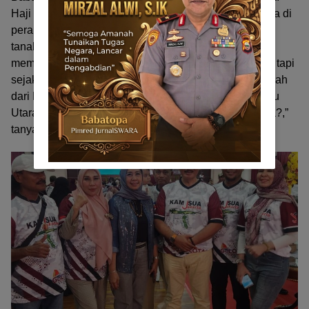
Haji Ongen dalam sambutannya mengajak Warga Sula di
perantauan untuk merefleksi kehadiran orang Sula di
tanah rantau. “Propinsi Maluku di suatu masa, sangat
memperhitungkan Sumber Daya Manusia orang Sula, tapi
sejak pemekaran wilayah, dan Kepulauan Sula berpisah
dari Maluku karena tergabung dengan Propinsi Maluku
Utara, SDM orang Sula tak sehebat waktu itu, ada apa?,”
tanya Ongen dalam sambutannya.