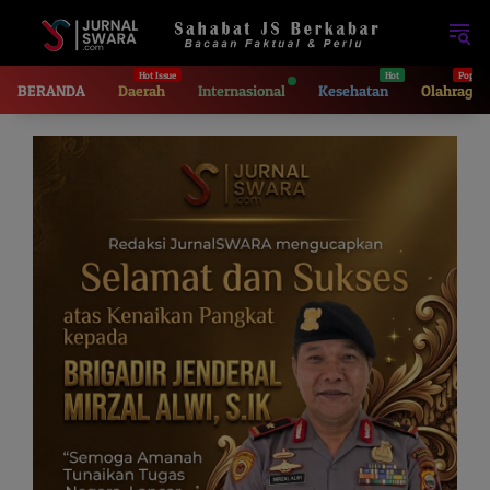
Langsung
ke
konten
BERANDA
Daerah
Internasional
Kesehatan
Olahraga