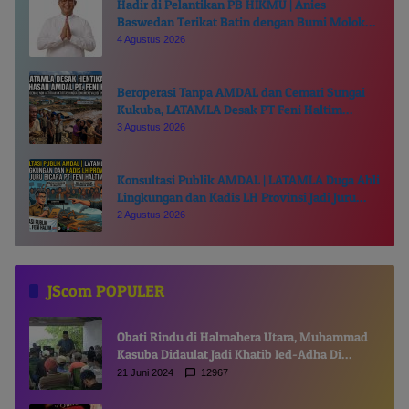
Hadir di Pelantikan PB HIKMU | Anies
Baswedan Terikat Batin dengan Bumi Moloku
Kie Raha
4 Agustus 2026
Beroperasi Tanpa AMDAL dan Cemari Sungai
Kukuba, LATAMLA Desak PT Feni Haltim
Diproses Pidana
3 Agustus 2026
Konsultasi Publik AMDAL | LATAMLA Duga Ahli
Lingkungan dan Kadis LH Provinsi Jadi Juru
Bicara PT. Feni Haltim
2 Agustus 2026
JScom POPULER
Obati Rindu di Halmahera Utara, Muhammad
Kasuba Didaulat Jadi Khatib Ied-Adha Di
Gamsungi
21 Juni 2024
12967