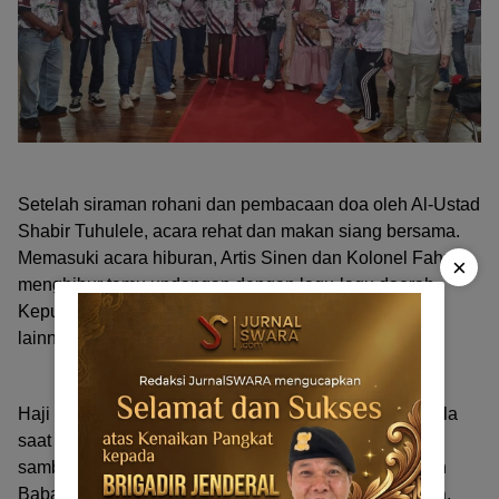
Setelah siraman rohani dan pembacaan doa oleh Al-Ustad
Shabir Tuhulele, acara rehat dan makan siang bersama.
Memasuki acara hiburan, Artis Sinen dan Kolonel Fahril
×
menghibur tamu undangan dengan lagu-lagu daerah
Kepulauan Sula. Dilanjutkan acara hiburan panggung
lainnya.
Haji Ongen Sangadji yang tiba di Gedung Pramanasala
saat makan siang itu, kemudian didaulat memberi
sambutan. Usai door-prize sesi I, MC Venti Asnath dan
Babatopa menyilakan Haji Ongen ke panggung utama.