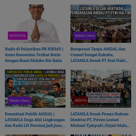
Politisi?
Chairul Richfat
NASIONAL
Maluku Utara
Hadir di Pelantikan PB HIKMU |
Beroperasi Tanpa AMDAL dan
Anies Baswedan Terikat Batin
Cemari Sungai Kukuba,
dengan Bumi Moloku Kie Raha
LATAMLA Desak PT Feni Haltim
Diproses Pidana
Maluku Utara
BERITA
Konsultasi Publik AMDAL |
LATAMLA Desak Proses Hukum
LATAMLA Duga Ahli Lingkungan
Direktur PT. Priven Lestari
dan Kadis LH Provinsi Jadi Juru
Michael Tjahyadi | Kejati Malut
Bicara PT. Feni Haltim
Beralasan Fokus Korupsi