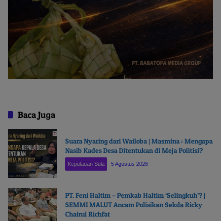
Baca Juga
Suara Nyaring dari Wailoba | Masmina : Mengapa
Nasib Kades Desa Ditentukan di Meja Politisi?
Kepulauan Sula
5 Agustus 2026
PT. Feni Haltim – Pemkab Haltim ‘Selingkuh’? |
SEMMI MALUT Ancam Polisikan Sekda Ricky
Chairul Richfat