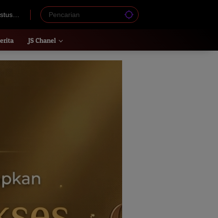
stus
erita
JS Chanel