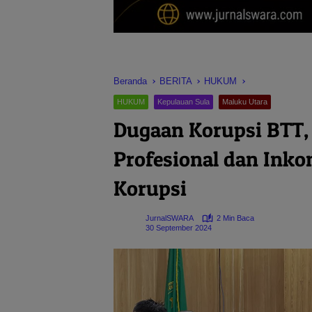
Beranda
BERITA
HUKUM
HUKUM
Kepulauan Sula
Maluku Utara
Dugaan Korupsi BTT, A
Profesional dan Ink
Korupsi
JurnalSWARA
2 Min Baca
30 September 2024