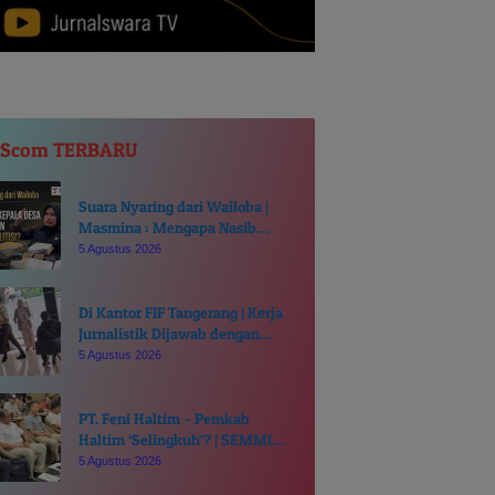
JScom TERBARU
Suara Nyaring dari Wailoba |
Masmina : Mengapa Nasib
Kades Desa Ditentukan di Meja
5 Agustus 2026
Politisi?
Di Kantor FIF Tangerang | Kerja
Jurnalistik Dijawab dengan
Intimidasi dan Cakaran
5 Agustus 2026
PT. Feni Haltim – Pemkab
Haltim ‘Selingkuh’? | SEMMI
MALUT Ancam Polisikan Sekda
5 Agustus 2026
Ricky Chairul Richfat