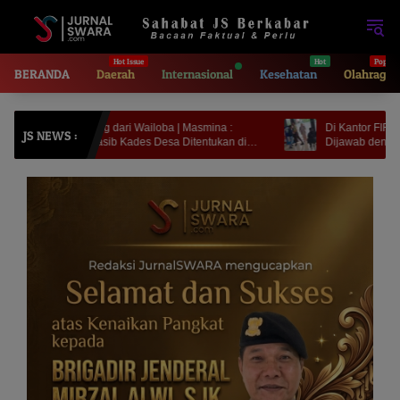
Langsung
ke
konten
BERANDA
Daerah
Internasional
Kesehatan
Olahraga
aring dari Wailoba | Masmina :
Di Kantor FIF Tangerang | Kerja J
JS NEWS :
Nasib Kades Desa Ditentukan di
Dijawab dengan Intimidasi dan 
tisi?