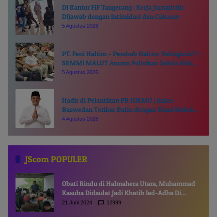
Di Kantor FIF Tangerang | Kerja Jurnalistik
Dijawab dengan Intimidasi dan Cakaran
5 Agustus 2026
PT. Feni Haltim – Pemkab Haltim ‘Selingkuh’? |
SEMMI MALUT Ancam Polisikan Sekda Ricky
Chairul Richfat
5 Agustus 2026
Hadir di Pelantikan PB HIKMU | Anies
Baswedan Terikat Batin dengan Bumi Moloku
Kie Raha
4 Agustus 2026
JScom POPULER
Obati Rindu di Halmahera Utara, Muhammad
Kasuba Didaulat Jadi Khatib Ied-Adha Di
Gamsungi
21 Juni 2024
12999