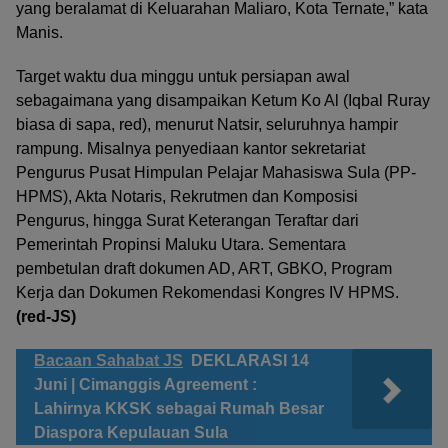
yang beralamat di Keluarahan Maliaro, Kota Ternate,” kata
Manis.
Target waktu dua minggu untuk persiapan awal
sebagaimana yang disampaikan Ketum Ko Al (Iqbal Ruray
biasa di sapa, red), menurut Natsir, seluruhnya hampir
rampung. Misalnya penyediaan kantor sekretariat
Pengurus Pusat Himpulan Pelajar Mahasiswa Sula (PP-
HPMS), Akta Notaris, Rekrutmen dan Komposisi
Pengurus, hingga Surat Keterangan Teraftar dari
Pemerintah Propinsi Maluku Utara. Sementara
pembetulan draft dokumen AD, ART, GBKO, Program
Kerja dan Dokumen Rekomendasi Kongres IV HPMS.
(red-JS)
Bacaan Sahabat JS
DEKLARASI 14
Juni | Cimanggis Agreement :
Lahirnya KKSK sebagai Rumah Besar
Diaspora Kepulauan Sula