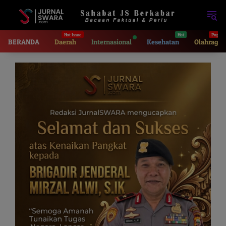
Langsung
ke
konten
BERANDA
Daerah
Internasional
Kesehatan
Olahraga