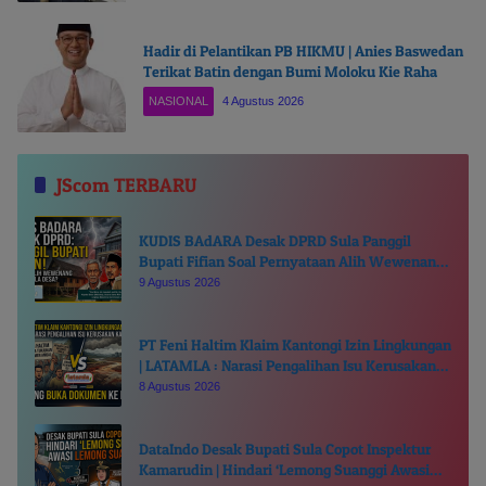
Hadir di Pelantikan PB HIKMU | Anies Baswedan
Terikat Batin dengan Bumi Moloku Kie Raha
NASIONAL
4 Agustus 2026
JScom TERBARU
KUDIS BAdARA Desak DPRD Sula Panggil
Bupati Fifian Soal Pernyataan Alih Wewenang
Ganti Kepala Desa
9 Agustus 2026
PT Feni Haltim Klaim Kantongi Izin Lingkungan
| LATAMLA : Narasi Pengalihan Isu Kerusakan
Kali Kukuba, Tantang Buka Dokumen ke Publik
8 Agustus 2026
DataIndo Desak Bupati Sula Copot Inspektur
Kamarudin | Hindari ‘Lemong Suanggi Awasi