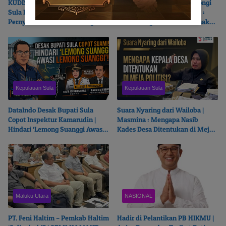
KUDIS BAdARA Desak DPRD
PT Feni Haltim Klaim Kantongi
Sula Panggil Bupati Fifian Soal
Izin Lingkungan | LATAMLA :
Pernyataan Alih Wewenang
Narasi Pengalihan Isu Kerusakan
Ganti Kepala Desa
Kali Kukuba, Tantang Buka
Dokumen ke Publik
Kepulauan Sula
Kepulauan Sula
DataIndo Desak Bupati Sula
Suara Nyaring dari Wailoba |
Copot Inspektur Kamarudin |
Masmina : Mengapa Nasib
Hindari ‘Lemong Suanggi Awasi
Kades Desa Ditentukan di Meja
Lemong Suanggi’
Politisi?
Maluku Utara
NASIONAL
PT. Feni Haltim – Pemkab Haltim
Hadir di Pelantikan PB HIKMU |