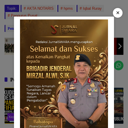
Topik:
AKTA NOTARIS
hpms
Iqbal Ruray
×
Pengurus Pusat
Penulis: Ramadhan Ibrahim
Editor: BABATOPA
AHMAD ASSAGAF ST Resmi Jadi Anggota
Kehormatan Persatuan Putra Puteri Angkatan
Darat PPPAD DKI JAYA – MALUKU UTARA
Pos Terkait
Kepulauan Sula
NASIONAL