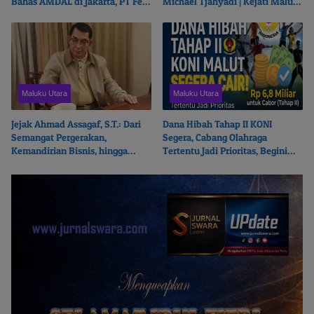
Bahas AMDAL di Jakarta, PT Feni
Michael Tjahyadi | Kejati Malut
Haltim Beresiko Terjerat Hukum
Beralasan Fokus Korupsi
Maluku Utara
Maluku Utara
Jejak Ahmad Assagaf, S.T.: Dari
Dana Hibah Tahap II KONI
Semangat Pergerakan,
Segera, Cabang Olahraga
Kemandirian Bisnis, hingga
Tertentu Jadi Prioritas, Begini
Ketulusan Berbagi
Ceritanya…