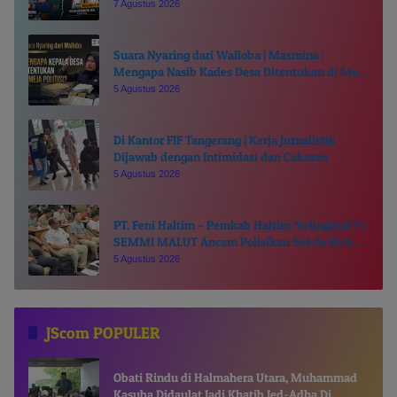
Lemong Suanggi’
7 Agustus 2026
Suara Nyaring dari Wailoba | Masmina :
Mengapa Nasib Kades Desa Ditentukan di Meja
Politisi?
5 Agustus 2026
Di Kantor FIF Tangerang | Kerja Jurnalistik
Dijawab dengan Intimidasi dan Cakaran
5 Agustus 2026
PT. Feni Haltim – Pemkab Haltim ‘Selingkuh’? |
SEMMI MALUT Ancam Polisikan Sekda Ricky
Chairul Richfat
5 Agustus 2026
JScom POPULER
Obati Rindu di Halmahera Utara, Muhammad
Kasuba Didaulat Jadi Khatib Ied-Adha Di