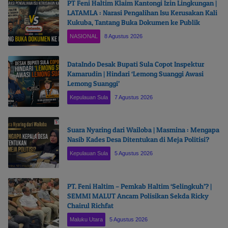
PT Feni Haltim Klaim Kantongi Izin Lingkungan |
LATAMLA : Narasi Pengalihan Isu Kerusakan Kali
Kukuba, Tantang Buka Dokumen ke Publik
NASIONAL
8 Agustus 2026
DataIndo Desak Bupati Sula Copot Inspektur
Kamarudin | Hindari ‘Lemong Suanggi Awasi
Lemong Suanggi’
Kepulauan Sula
7 Agustus 2026
Suara Nyaring dari Wailoba | Masmina : Mengapa
Nasib Kades Desa Ditentukan di Meja Politisi?
Kepulauan Sula
5 Agustus 2026
PT. Feni Haltim – Pemkab Haltim ‘Selingkuh’? |
SEMMI MALUT Ancam Polisikan Sekda Ricky
Chairul Richfat
Maluku Utara
5 Agustus 2026