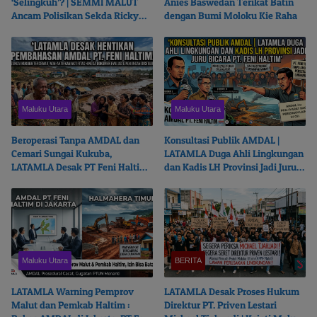
‘Selingkuh’? | SEMMI MALUT
Anies Baswedan Terikat Batin
Ancam Polisikan Sekda Ricky
dengan Bumi Moloku Kie Raha
Chairul Richfat
Maluku Utara
Maluku Utara
Beroperasi Tanpa AMDAL dan
Konsultasi Publik AMDAL |
Cemari Sungai Kukuba,
LATAMLA Duga Ahli Lingkungan
LATAMLA Desak PT Feni Haltim
dan Kadis LH Provinsi Jadi Juru
Diproses Pidana
Bicara PT. Feni Haltim
Maluku Utara
BERITA
LATAMLA Warning Pemprov
LATAMLA Desak Proses Hukum
Malut dan Pemkab Haltim :
Direktur PT. Priven Lestari