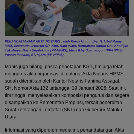
PENANDATANGAN AKTA NOTARIS : oleh Ketua Umum Drs. H. Iqbal Ruray,
MBA, Sekretaris Jenderal DR. Abd. Rauf Wajo, Bendahara Umum Dra. Khadijah
Tukuboya, Nusri Umalekhoa (PP-HPMS), Idrus Ikhy Soamangon (PP-HPMS),
Yusran Pauwah, ST, M,Ars (PP-HPMS)
Manis juga bilang, pasca penetapan KSB, tim juga telah
mengurus akta organisasi di notaris. Akta Notaris HPMS
sudah diterbitkan oleh Kantor Notaris Fahima Assagaf,
SH, Nomor Akta 132 tertanggal 19 Januari 2026. Saat ini,
tim tinggal menyelesaikan komposisi pengurus dan segera
disampaikan ke Pemerintah Propinsi, terkait penerbitan
Surat keterangan Terdaftar (SKT) dari Gubernur Maluku
Utara
Informasi yang diperoleh media ini, penandatangan Akta