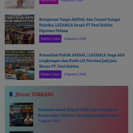
NASIONAL
4 Agustus 2026
Beroperasi Tanpa AMDAL dan Cemari Sungai
Kukuba, LATAMLA Desak PT Feni Haltim
Diproses Pidana
Maluku Utara
3 Agustus 2026
Konsultasi Publik AMDAL | LATAMLA Duga Ahli
Lingkungan dan Kadis LH Provinsi Jadi Juru
Bicara PT. Feni Haltim
Maluku Utara
2 Agustus 2026
JScom TERBARU
DataIndo Desak Bupati Sula Copot Inspektur
Kamarudin | Hindari ‘Lemong Suanggi Awasi
Lemong Suanggi’
7 Agustus 2026