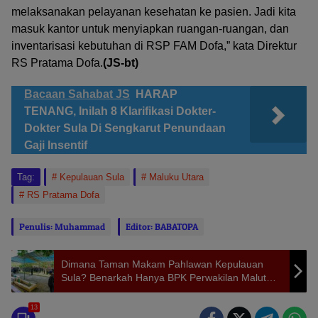
melaksanakan pelayanan kesehatan ke pasien. Jadi kita
masuk kantor untuk menyiapkan ruangan-ruangan, dan
inventarisasi kebutuhan di RSP FAM Dofa,” kata Direktur
RS Pratama Dofa.
(JS-bt)
Bacaan Sahabat JS
HARAP
TENANG, Inilah 8 Klarifikasi Dokter-
Dokter Sula Di Sengkarut Penundaan
Gaji Insentif
Tag:
Kepulauan Sula
Maluku Utara
RS Pratama Dofa
Penulis: Muhammad
Editor: BABATOPA
Dimana Taman Makam Pahlawan Kepulauan
Sula? Benarkah Hanya BPK Perwakilan Malut
Yang Tahu?
13