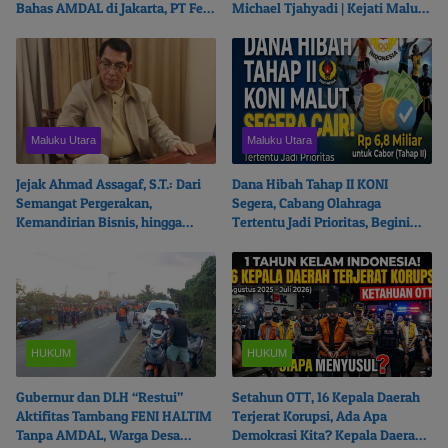
Bahas AMDAL di Jakarta, PT Feni
Michael Tjahyadi | Kejati Malut
Haltim Beresiko Terjerat Hukum
Beralasan Fokus Korupsi
Maluku Utara
Maluku Utara
Jejak Ahmad Assagaf, S.T.: Dari
Dana Hibah Tahap II KONI
Semangat Pergerakan,
Segera, Cabang Olahraga
Kemandirian Bisnis, hingga
Tertentu Jadi Prioritas, Begini
Ketulusan Berbagi
Ceritanya…
HUKUM
HUKUM
Gubernur dan DLH “Restui”
Setahun OTT, 16 Kepala Daerah
Aktifitas Tambang FENI HALTIM
Terjerat Korupsi, Ada Apa
Tanpa AMDAL, Warga Desa
Demokrasi Kita? Kepala Daerah