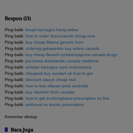
Respon (13)
Ping-balik:
koupit kamagra havaj online
Ping-balik:
how to order itraconazole cheap now
Ping-balik:
buy cheap fildena generic form
Ping-balik:
ordering gabapentin buy online canada
Ping-balik:
buy cheap flexeril cyclobenzaprine canada drugs
Ping-balik:
purchase dutasteride canada medicine
Ping-balik:
acheter kamagra sans ordonnance
Ping-balik:
cheapest buy avodart uk how to get
Ping-balik:
discount staxyn cheap real
Ping-balik:
how to buy xifaxan price australia
Ping-balik:
buy rifaximin from canada
Ping-balik:
how to get enclomiphene prescription on line
Ping-balik:
androxal no doctor prescription
Komentar ditutup.
Baca Juga