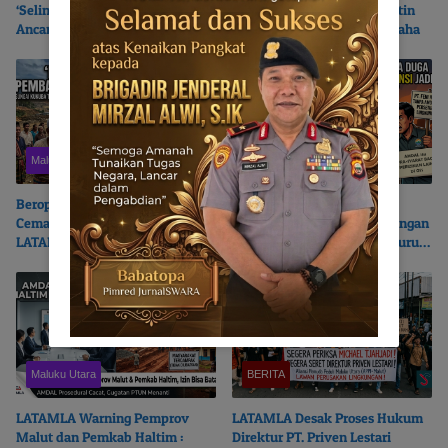
‘Selingkuh’? | SEMMI MALUT
Anies Baswedan Terikat Batin
Ancam Polisikan Sekda Ricky
dengan Bumi Moloku Kie Raha
Chairul Richfat
Maluku Utara
Maluku Utara
Beroperasi Tanpa AMDAL dan
Konsultasi Publik AMDAL |
Cemari Sungai Kukuba,
LATAMLA Duga Ahli Lingkungan
LATAMLA Desak PT Feni Haltim
dan Kadis LH Provinsi Jadi Juru
Diproses Pidana
Bicara PT. Feni Haltim
Maluku Utara
BERITA
LATAMLA Warning Pemprov
LATAMLA Desak Proses Hukum
Malut dan Pemkab Haltim :
Direktur PT. Priven Lestari