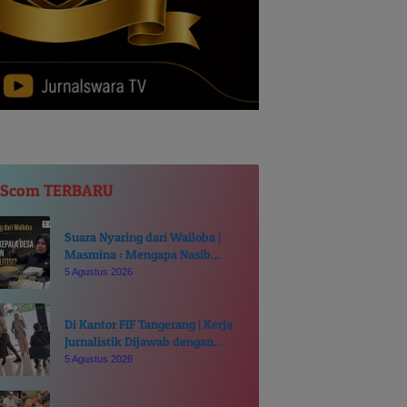
JScom TERBARU
Suara Nyaring dari Wailoba |
Masmina : Mengapa Nasib
Kades Desa Ditentukan di Meja
5 Agustus 2026
Politisi?
Di Kantor FIF Tangerang | Kerja
Jurnalistik Dijawab dengan
Intimidasi dan Cakaran
5 Agustus 2026