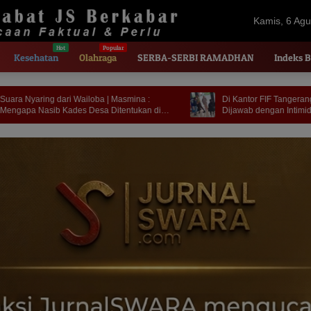
Kamis, 6 Agu
2026
Kesehatan
Olahraga
SERBA-SERBI RAMADHAN
Indeks B
na :
Di Kantor FIF Tangerang | Kerja Jurnalistik
ukan di
Dijawab dengan Intimidasi dan Cakaran