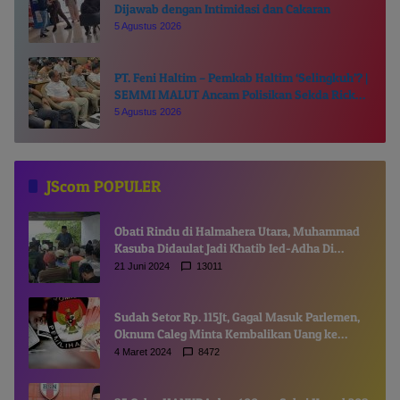
Dijawab dengan Intimidasi dan Cakaran
5 Agustus 2026
PT. Feni Haltim – Pemkab Haltim ‘Selingkuh’? |
SEMMI MALUT Ancam Polisikan Sekda Ricky
Chairul Richfat
5 Agustus 2026
JScom POPULER
Obati Rindu di Halmahera Utara, Muhammad
Kasuba Didaulat Jadi Khatib Ied-Adha Di
Gamsungi
21 Juni 2024
13011
Sudah Setor Rp. 115Jt, Gagal Masuk Parlemen,
Oknum Caleg Minta Kembalikan Uang ke
Komisioner KPUD
4 Maret 2024
8472