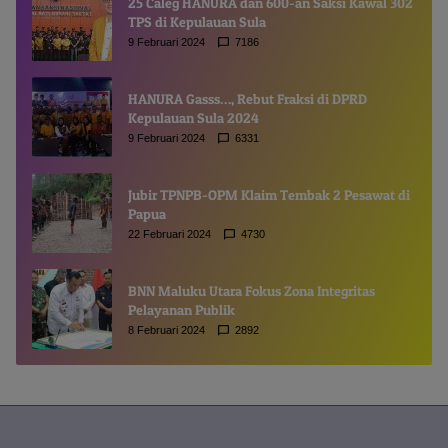
25 Caleg HANURA dan 600-an Saksi Kawal 302
TPS di Kepulauan Sula
9 Februari 2024
7186
HANURA Gasss…, Rebut Fraksi di DPRD
Kepulauan Sula 2024
9 Februari 2024
6331
Jubir TPNPB-OPM Klaim Tembak 2 Pesawat di
Papua
22 Februari 2024
4730
BNN Maluku Utara Fokus Zona Integritas
Pelayanan Publik
8 Februari 2024
2892