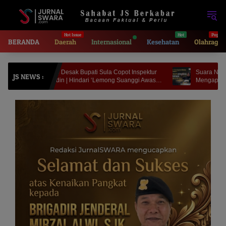
Langsung
ke
konten
BERANDA
Daerah
Internasional
Kesehatan
Olahraga
Indo Desak Bupati Sula Copot Inspektur
Suara Nyaring dari Wailoba
JS NEWS :
rudin | Hindari ‘Lemong Suanggi Awasi
Mengapa Nasib Kades Desa
ong Suanggi’
Meja Politisi?