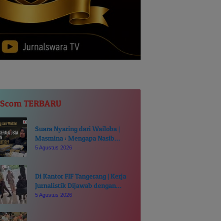
JScom TERBARU
Suara Nyaring dari Wailoba |
Masmina : Mengapa Nasib
Kades Desa Ditentukan di Meja
5 Agustus 2026
Politisi?
Di Kantor FIF Tangerang | Kerja
Jurnalistik Dijawab dengan
Intimidasi dan Cakaran
5 Agustus 2026