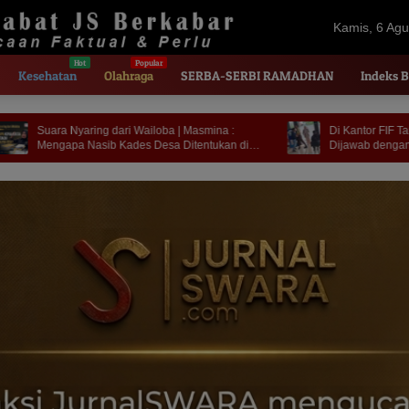
Kamis, 6 Agu
2026
Kesehatan
Olahraga
SERBA-SERBI RAMADHAN
Indeks B
 | Masmina :
Di Kantor FIF Tangerang | Kerja Jurnalistik
 Ditentukan di
Dijawab dengan Intimidasi dan Cakaran