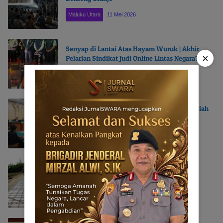
Maluku Utara
11 Mei 2026
Senyap di Lantai Atas Hayam Wuruk | Akhir
×
Pelarian Sindikat Judi Online Lintas Negara?
NASIONAL
11 Mei 2026
JPU Sebut Aliong Mus Terima 2,4 Miliar Rupiah
di Pembangunan Gedung ISDA Taliabu
Pulau Taliabu
27 April 2026
Perkara Korupsi Taliabu Berkarat di Laci
Penyidik | Polda Malut Penghambat
Pembangunan Taliabu?
Pulau Taliabu
16 April 2026