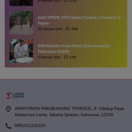
9 Februari 2024
6210
Jubir TPNPB-OPM Klaim Tembak 2 Pesawat di
Papua
22 Februari 2024
4582
BNN Maluku Utara Fokus Zona Integritas
Pelayanan Publik
8 Februari 2024
2782
APARTEMEN PAKUBUWONO TERRACE, Jl. Ciledug Raya,
Kebayoran Lama, Jakarta Selatan, Indonesia, 12230
0881011232333