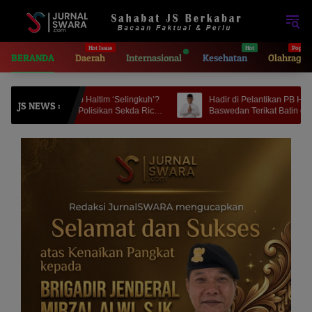
Langsung
ke
konten
BERANDA
Daerah
Internasional
Kesehatan
Olahraga
kab Haltim ‘Selingkuh’?
Hadir di Pelantikan PB HIKMU | Anies
JS NEWS :
 Polisikan Sekda Ricky
Baswedan Terikat Batin dengan Bumi Moloku
Kie Raha