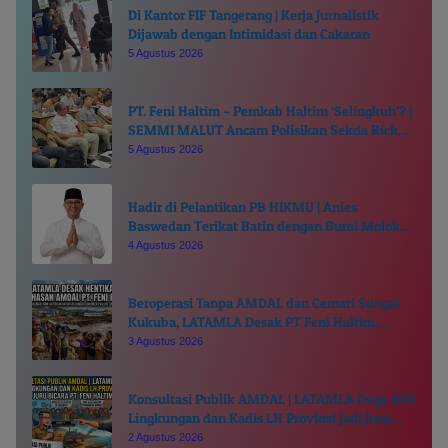
Di Kantor FIF Tangerang | Kerja Jurnalistik
Dijawab dengan Intimidasi dan Cakaran
5 Agustus 2026
PT. Feni Haltim – Pemkab Haltim ‘Selingkuh’? |
SEMMI MALUT Ancam Polisikan Sekda Ricky
Chairul Richfat
5 Agustus 2026
Hadir di Pelantikan PB HIKMU | Anies
Baswedan Terikat Batin dengan Bumi Moloku
Kie Raha
4 Agustus 2026
Beroperasi Tanpa AMDAL dan Cemari Sungai
Kukuba, LATAMLA Desak PT Feni Haltim
Diproses Pidana
3 Agustus 2026
Konsultasi Publik AMDAL | LATAMLA Duga Ahli
Lingkungan dan Kadis LH Provinsi Jadi Juru
Bicara PT. Feni Haltim
2 Agustus 2026