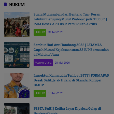
HUKUM
Suara Muhasabah dari Benteng Tua : Pesan
Leluhur Berujung Mulut Prabowo jadi “Bubur” |
IMM Desak APH Usut Pemukulan Aktifis
HUKUM
31 Mei 2026
Sambut Hari Anti Tambang 2026 | LATAMLA
Gugah Nurani Kejaksaan atas 22 IUP Bermasalah
di Maluku Utara
Maluku Utara
28 Mei 2026
Inspektur Kamarudin Terlibat BTT? | FORMAPAS
Desak Sidik Jejak Hilang di Skandal Korupsi
BMHP
HUKUM
13 Mei 2026
PESTA BABI | Ketika Layar Dipaksa Gelap di
Benteng Oranje