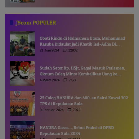
JScom POPULER
Obati Rindu di Halmahera Utara, Muhammad
Kasuba Didaulat Jadi Khatib Ied-Adha Di
Gamsungi
21 Juni 2024
12932
Sudah Setor Rp. 115Jt, Gagal Masuk Parlemen,
Oknum Caleg Minta Kembalikan Uang ke
Komisioner KPUD
4 Maret 2024
7127
25 Caleg HANURA dan 600-an Saksi Kawal 302
TPS di Kepulauan Sula
9 Februari 2024
7072
HANURA Gasss…, Rebut Fraksi di DPRD
Kepulauan Sula 2024