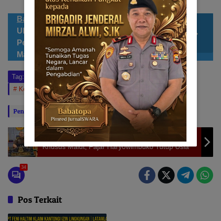
Bacaan Sahabat JS
PKM Kubermas
UNKHAIR Ternate Sosialisasi
Pembelajaran Berbasis E-Modul ke
Masyarakat
Tag:
ALAT Berat
Dinas PUPR
Dofa
Jalan
Kepulauan Sula
RS Pratama
Tunggakan
Penulis: RAMADHAN IBRAHIM
Editor: BABATOPA
Inna Lillahi Wa Inna Ilaihi Rajiun : As-Pidana
Khusus Malut, Fajar Haryowimbuko Tutup Usia
34
Pos Terkait