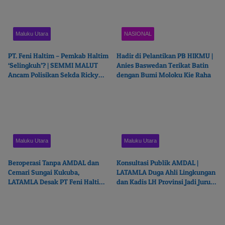
Maluku Utara
NASIONAL
PT. Feni Haltim – Pemkab Haltim
Hadir di Pelantikan PB HIKMU |
‘Selingkuh’? | SEMMI MALUT
Anies Baswedan Terikat Batin
Ancam Polisikan Sekda Ricky
dengan Bumi Moloku Kie Raha
Chairul Richfat
Maluku Utara
Maluku Utara
Beroperasi Tanpa AMDAL dan
Konsultasi Publik AMDAL |
Cemari Sungai Kukuba,
LATAMLA Duga Ahli Lingkungan
LATAMLA Desak PT Feni Haltim
dan Kadis LH Provinsi Jadi Juru
Diproses Pidana
Bicara PT. Feni Haltim