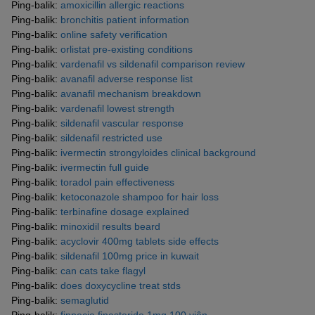
Ping-balik:
amoxicillin allergic reactions
Ping-balik:
bronchitis patient information
Ping-balik:
online safety verification
Ping-balik:
orlistat pre‑existing conditions
Ping-balik:
vardenafil vs sildenafil comparison review
Ping-balik:
avanafil adverse response list
Ping-balik:
avanafil mechanism breakdown
Ping-balik:
vardenafil lowest strength
Ping-balik:
sildenafil vascular response
Ping-balik:
sildenafil restricted use
Ping-balik:
ivermectin strongyloides clinical background
Ping-balik:
ivermectin full guide
Ping-balik:
toradol pain effectiveness
Ping-balik:
ketoconazole shampoo for hair loss
Ping-balik:
terbinafine dosage explained
Ping-balik:
minoxidil results beard
Ping-balik:
acyclovir 400mg tablets side effects
Ping-balik:
sildenafil 100mg price in kuwait
Ping-balik:
can cats take flagyl
Ping-balik:
does doxycycline treat stds
Ping-balik:
semaglutid
Ping-balik:
finpecia finasteride 1mg 100 viên