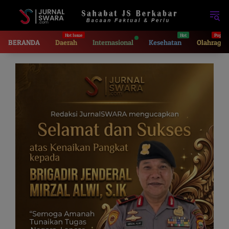
Langsung
ke
konten
BERANDA
Daerah
Internasional
Kesehatan
Olahraga