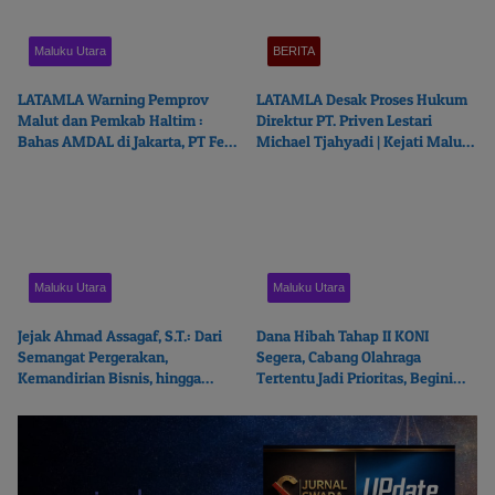
Maluku Utara
BERITA
LATAMLA Warning Pemprov
LATAMLA Desak Proses Hukum
Malut dan Pemkab Haltim :
Direktur PT. Priven Lestari
Bahas AMDAL di Jakarta, PT Feni
Michael Tjahyadi | Kejati Malut
Haltim Beresiko Terjerat Hukum
Beralasan Fokus Korupsi
Maluku Utara
Maluku Utara
Jejak Ahmad Assagaf, S.T.: Dari
Dana Hibah Tahap II KONI
Semangat Pergerakan,
Segera, Cabang Olahraga
Kemandirian Bisnis, hingga
Tertentu Jadi Prioritas, Begini
Ketulusan Berbagi
Ceritanya…