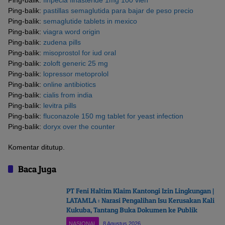
Ping-balik:
pastillas semaglutida para bajar de peso precio
Ping-balik:
semaglutide tablets in mexico
Ping-balik:
viagra word origin
Ping-balik:
zudena pills
Ping-balik:
misoprostol for iud oral
Ping-balik:
zoloft generic 25 mg
Ping-balik:
lopressor metoprolol
Ping-balik:
online antibiotics
Ping-balik:
cialis from india
Ping-balik:
levitra pills
Ping-balik:
fluconazole 150 mg tablet for yeast infection
Ping-balik:
doryx over the counter
Komentar ditutup.
Baca Juga
PT Feni Haltim Klaim Kantongi Izin Lingkungan |
LATAMLA : Narasi Pengalihan Isu Kerusakan Kali
Kukuba, Tantang Buka Dokumen ke Publik
NASIONAL
8 Agustus 2026