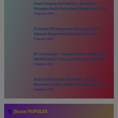
Suara Nyaring dari Wailoba | Masmina :
Mengapa Nasib Kades Desa Ditentukan di Meja
Politisi?
5 Agustus 2026
Di Kantor FIF Tangerang | Kerja Jurnalistik
Dijawab dengan Intimidasi dan Cakaran
5 Agustus 2026
PT. Feni Haltim – Pemkab Haltim ‘Selingkuh’? |
SEMMI MALUT Ancam Polisikan Sekda Ricky
Chairul Richfat
5 Agustus 2026
Hadir di Pelantikan PB HIKMU | Anies
Baswedan Terikat Batin dengan Bumi Moloku
Kie Raha
4 Agustus 2026
JScom POPULER