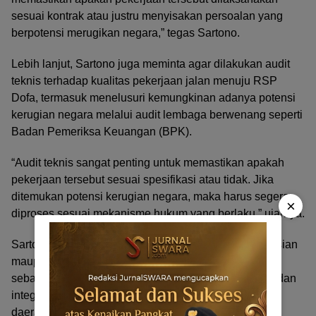
sesuai kontrak atau justru menyisakan persoalan yang
berpotensi merugikan negara,” tegas Sartono.
Lebih lanjut, Sartono juga meminta agar dilakukan audit
teknis terhadap kualitas pekerjaan jalan menuju RSP
Dofa, termasuk menelusuri kemungkinan adanya potensi
kerugian negara melalui audit lembaga berwenang seperti
Badan Pemeriksa Keuangan (BPK).
“Audit teknis sangat penting untuk memastikan apakah
pekerjaan tersebut sesuai spesifikasi atau tidak. Jika
ditemukan potensi kerugian negara, maka harus segera
×
diproses sesuai mekanisme hukum yang berlaku,” ujarnya.
Sartono berharap aparat penegak hukum, baik kepolisian
maupun kejaksaan, dapat menjadikan persoalan ini
sebagai perhatian serius guna menjaga transparansi dan
integritas dalam pengelolaan proyek pemerintah di
daerah. (JS-Tim)