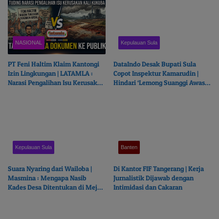
NASIONAL
Kepulauan Sula
PT Feni Haltim Klaim Kantongi
DataIndo Desak Bupati Sula
Izin Lingkungan | LATAMLA :
Copot Inspektur Kamarudin |
Narasi Pengalihan Isu Kerusakan
Hindari ‘Lemong Suanggi Awasi
Kali Kukuba, Tantang Buka
Lemong Suanggi’
Dokumen ke Publik
Kepulauan Sula
Banten
Suara Nyaring dari Wailoba |
Di Kantor FIF Tangerang | Kerja
Masmina : Mengapa Nasib
Jurnalistik Dijawab dengan
Kades Desa Ditentukan di Meja
Intimidasi dan Cakaran
Politisi?