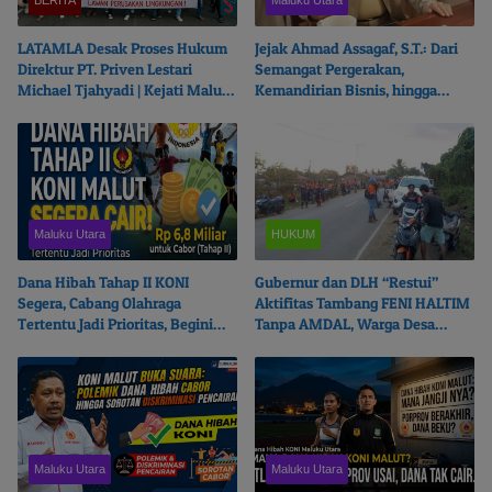
LATAMLA Desak Proses Hukum
Jejak Ahmad Assagaf, S.T.: Dari
Direktur PT. Priven Lestari
Semangat Pergerakan,
Michael Tjahyadi | Kejati Malut
Kemandirian Bisnis, hingga
Beralasan Fokus Korupsi
Ketulusan Berbagi
Maluku Utara
HUKUM
Dana Hibah Tahap II KONI
Gubernur dan DLH “Restui”
Segera, Cabang Olahraga
Aktifitas Tambang FENI HALTIM
Tertentu Jadi Prioritas, Begini
Tanpa AMDAL, Warga Desa
Ceritanya…
Boikot Perusahaan
Maluku Utara
Maluku Utara