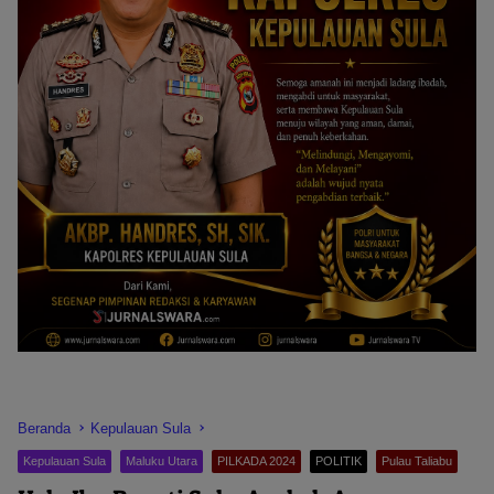
Beranda
Kepulauan Sula
Kepulauan Sula
Maluku Utara
PILKADA 2024
POLITIK
Pulau Taliabu