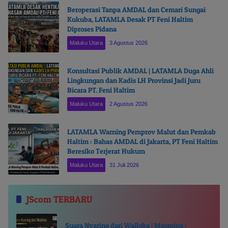
Beroperasi Tanpa AMDAL dan Cemari Sungai
Kukuba, LATAMLA Desak PT Feni Haltim
Diproses Pidana
Maluku Utara
3 Agustus 2026
Konsultasi Publik AMDAL | LATAMLA Duga Ahli
Lingkungan dan Kadis LH Provinsi Jadi Juru
Bicara PT. Feni Haltim
Maluku Utara
2 Agustus 2026
LATAMLA Warning Pemprov Malut dan Pemkab
Haltim : Bahas AMDAL di Jakarta, PT Feni Haltim
Beresiko Terjerat Hukum
Maluku Utara
31 Juli 2026
JScom TERBARU
Suara Nyaring dari Wailoba | Masmina :