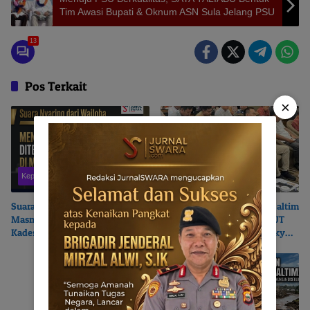
Tim Awasi Bupati & Oknum ASN Sula Jelang PSU
13
Pos Terkait
×
Kepulauan Sula
Maluku Utara
Suara Nyaring dari Wailoba |
PT. Feni Haltim – Pemkab Haltim
Masmina : Mengapa Nasib
‘Selingkuh’? | SEMMI MALUT
Kades Desa Ditentukan di Meja
Ancam Polisikan Sekda Ricky
Politisi?
Chairul Richfat