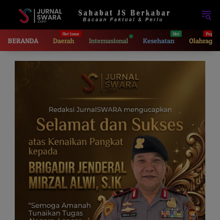
Langsung
ke
konten
BERANDA
Daerah
Internasional
Kesehatan
Olahraga