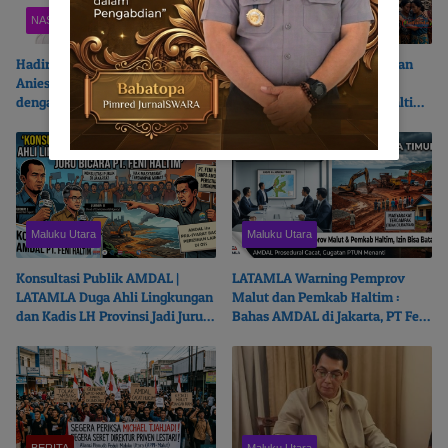
NASIONAL
Maluku Utara
Hadir di Pelantikan PB HIKMU |
Beroperasi Tanpa AMDAL dan
Anies Baswedan Terikat Batin
Cemari Sungai Kukuba,
dengan Bumi Moloku Kie Raha
LATAMLA Desak PT Feni Haltim
Diproses Pidana
Maluku Utara
Maluku Utara
Konsultasi Publik AMDAL |
LATAMLA Warning Pemprov
LATAMLA Duga Ahli Lingkungan
Malut dan Pemkab Haltim :
dan Kadis LH Provinsi Jadi Juru
Bahas AMDAL di Jakarta, PT Feni
Bicara PT. Feni Haltim
Haltim Beresiko Terjerat Hukum
BERITA
Maluku Utara