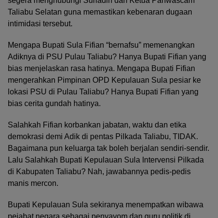
segera menghubungi Suriadin dan Ketua Panwascam
Taliabu Selatan guna memastikan kebenaran dugaan
intimidasi tersebut.
Mengapa Bupati Sula Fifian “bernafsu” memenangkan
Adiknya di PSU Pulau Taliabu? Hanya Bupati Fifian yang
bias menjelaskan rasa hatinya. Mengapa Bupati Fifian
mengerahkan Pimpinan OPD Kepulauan Sula pesiar ke
lokasi PSU di Pulau Taliabu? Hanya Bupati Fifian yang
bias cerita gundah hatinya.
Salahkah Fifian korbankan jabatan, waktu dan etika
demokrasi demi Adik di pentas Pilkada Taliabu, TIDAK.
Bagaimana pun keluarga tak boleh berjalan sendiri-sendir.
Lalu Salahkah Bupati Kepulauan Sula Intervensi Pilkada
di Kabupaten Taliabu? Nah, jawabannya pedis-pedis
manis mercon.
Bupati Kepulauan Sula sekiranya menempatkan wibawa
pejabat negara sebagai penyayom dan guru politik di