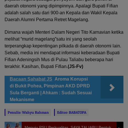
daerah otonomi yang dipimpinnya. Apalagi Bupati Fifian
adalah salah satu dari 900-an Kepala dan Wakil Kepala
Daerah Alumni Pertama Retret Magelang.
Dimana wajah Menteri Dalam Negeri Tito Karnavian ketika
melihat “murid magelang”satu ini yang seolah
terperangkap kepentingan pilkada di daerah otonomi lain.
Sebab, media ini mendapat informasi keberadaan Bupati
Fifian Adeningsih Mus di Pulau Taliabu beberapa hari
terakhir. Kasihan, Bupati Fifian.
(JS-Fv)
Bacaan Sahabat JS
Aroma Korupsi
di Bukit Pohea, Pimpinan AKD DPRD
Sula Berganti | Ahkam : Sudah Sesuai
Mekanisme
Penulis: Wahyu Rahman
Editor: BABATOPA
Menuju PSU Berkualitas, SAYA TALIABU Bentuk