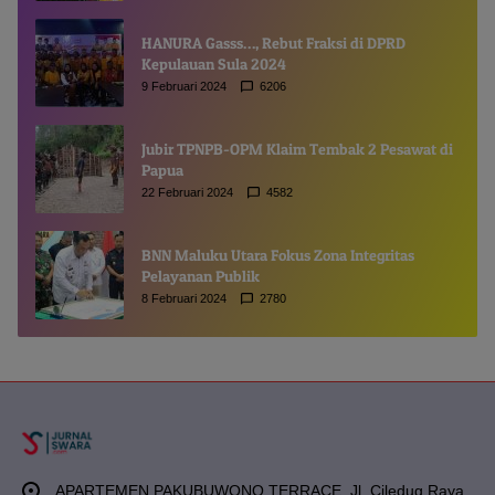
HANURA Gasss…, Rebut Fraksi di DPRD
Kepulauan Sula 2024
9 Februari 2024
6206
Jubir TPNPB-OPM Klaim Tembak 2 Pesawat di
Papua
22 Februari 2024
4582
BNN Maluku Utara Fokus Zona Integritas
Pelayanan Publik
8 Februari 2024
2780
APARTEMEN PAKUBUWONO TERRACE, Jl. Ciledug Raya,