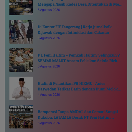
Mengapa Nasib Kades Desa Ditentukan di Meja
Politisi?
5 Agustus 2026
Di Kantor FIF Tangerang | Kerja Jurnalistik
Dijawab dengan Intimidasi dan Cakaran
5 Agustus 2026
PT. Feni Haltim – Pemkab Haltim ‘Selingkuh’? |
SEMMI MALUT Ancam Polisikan Sekda Ricky
Chairul Richfat
5 Agustus 2026
Hadir di Pelantikan PB HIKMU | Anies
Baswedan Terikat Batin dengan Bumi Moloku
Kie Raha
4 Agustus 2026
Beroperasi Tanpa AMDAL dan Cemari Sungai
Kukuba, LATAMLA Desak PT Feni Haltim
Diproses Pidana
3 Agustus 2026