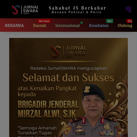
Langsung
ke
konten
BERANDA
Daerah
Internasional
Kesehatan
Olahraga