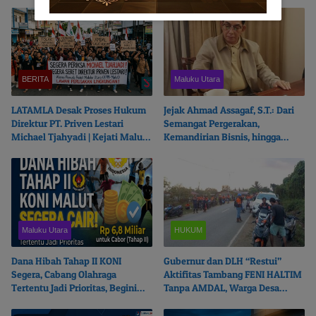
BERITA
Maluku Utara
LATAMLA Desak Proses Hukum
Jejak Ahmad Assagaf, S.T.: Dari
Direktur PT. Priven Lestari
Semangat Pergerakan,
Michael Tjahyadi | Kejati Malut
Kemandirian Bisnis, hingga
Beralasan Fokus Korupsi
Ketulusan Berbagi
Maluku Utara
HUKUM
Dana Hibah Tahap II KONI
Gubernur dan DLH “Restui”
Segera, Cabang Olahraga
Aktifitas Tambang FENI HALTIM
Tertentu Jadi Prioritas, Begini
Tanpa AMDAL, Warga Desa
Ceritanya…
Boikot Perusahaan