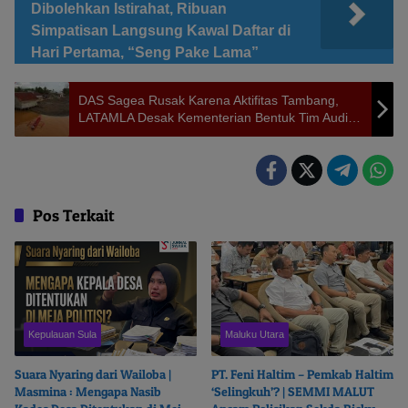
Dibolehkan Istirahat, Ribuan
Simpatisan Langsung Kawal Daftar di
Hari Pertama, “Seng Pake Lama”
DAS Sagea Rusak Karena Aktifitas Tambang,
LATAMLA Desak Kementerian Bentuk Tim Audit
Lingkungan
Pos Terkait
Kepulauan Sula
Maluku Utara
Suara Nyaring dari Wailoba |
PT. Feni Haltim – Pemkab Haltim
Masmina : Mengapa Nasib
‘Selingkuh’? | SEMMI MALUT