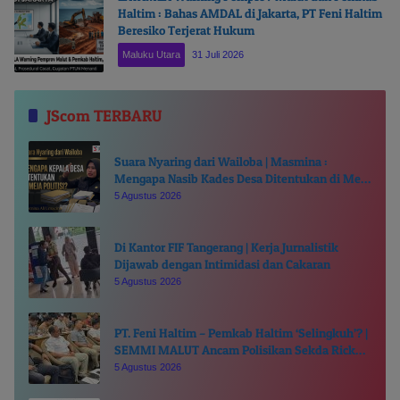
Haltim : Bahas AMDAL di Jakarta, PT Feni Haltim
Beresiko Terjerat Hukum
Maluku Utara
31 Juli 2026
JScom TERBARU
Suara Nyaring dari Wailoba | Masmina :
Mengapa Nasib Kades Desa Ditentukan di Meja
Politisi?
5 Agustus 2026
Di Kantor FIF Tangerang | Kerja Jurnalistik
Dijawab dengan Intimidasi dan Cakaran
5 Agustus 2026
PT. Feni Haltim – Pemkab Haltim ‘Selingkuh’? |
SEMMI MALUT Ancam Polisikan Sekda Ricky
Chairul Richfat
5 Agustus 2026