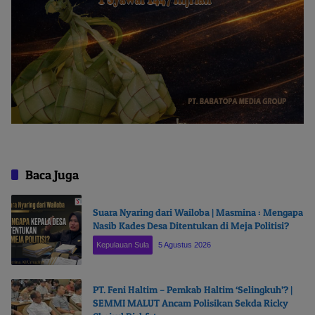
Baca Juga
Suara Nyaring dari Wailoba | Masmina : Mengapa
Nasib Kades Desa Ditentukan di Meja Politisi?
Kepulauan Sula
5 Agustus 2026
PT. Feni Haltim – Pemkab Haltim ‘Selingkuh’? |
SEMMI MALUT Ancam Polisikan Sekda Ricky