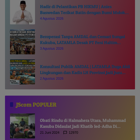
Hadir di Pelantikan PB HIKMU | Anies
Baswedan Terikat Batin dengan Bumi Moloku
Kie Raha
4 Agustus 2026
Beroperasi Tanpa AMDAL dan Cemari Sungai
Kukuba, LATAMLA Desak PT Feni Haltim
Diproses Pidana
3 Agustus 2026
Konsultasi Publik AMDAL | LATAMLA Duga Ahli
Lingkungan dan Kadis LH Provinsi Jadi Juru
Bicara PT. Feni Haltim
2 Agustus 2026
JScom POPULER
Obati Rindu di Halmahera Utara, Muhammad
Kasuba Didaulat Jadi Khatib Ied-Adha Di
Gamsungi
21 Juni 2024
12970