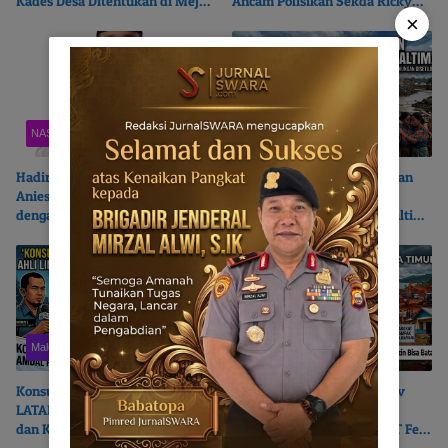
Kades Desa Ditentukan di Meja
Ancam Polisikan Sekda Ricky
Politisi?
Chairul Richfat
×
NASIONAL
Maluku Utara
Hadir di Pelantikan PB HIKMU |
Beroperasi Tanpa AMDAL dan
Anies Baswedan Terikat Batin
Cemari Sungai Kukuba,
dengan Bumi Moloku Kie Raha
LATAMLA Desak PT Feni Haltim
Diproses Pidana
Maluku Utara
Maluku Utara
Konsultasi Publik AMDAL |
LATAMLA Warning Pemprov
LATAMLA Duga Ahli Lingkungan
Malut dan Pemkab Haltim :
dan Kadis LH Provinsi Jadi Juru
Bahas AMDAL di Jakarta, PT Feni
Bicara PT. Feni Haltim
Haltim Beresiko Terjerat Hukum