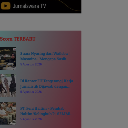
JScom TERBARU
Suara Nyaring dari Wailoba |
Masmina : Mengapa Nasib
Kades Desa Ditentukan di Meja
5 Agustus 2026
Politisi?
Di Kantor FIF Tangerang | Kerja
Jurnalistik Dijawab dengan
Intimidasi dan Cakaran
5 Agustus 2026
PT. Feni Haltim – Pemkab
Haltim ‘Selingkuh’? | SEMMI
MALUT Ancam Polisikan Sekda
5 Agustus 2026
Ricky Chairul Richfat