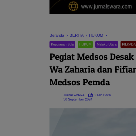
Beranda
BERITA
HUKUM
Kepulauan Sula
HUKUM
Maluku Utara
PILKADA
Pegiat Medsos Desak 
Wa Zaharia dan Fifia
Medsos Pemda
JurnalSWARA
2 Min Baca
30 September 2024