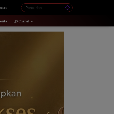
stus
erita
JS Chanel