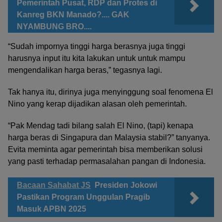
Pemerintah Pusat, RDP dan Protes di
Kanreg BKN Manado?.... GAK
NYAMBUNG BRO....
“Sudah impornya tinggi harga berasnya juga tinggi
harusnya input itu kita lakukan untuk untuk mampu
mengendalikan harga beras,” tegasnya lagi.
Tak hanya itu, dirinya juga menyinggung soal fenomena El
Nino yang kerap dijadikan alasan oleh pemerintah.
“Pak Mendag tadi bilang salah El Nino, (tapi) kenapa
harga beras di Singapura dan Malaysia stabil?” tanyanya.
Evita meminta agar pemerintah bisa memberikan solusi
yang pasti terhadap permasalahan pangan di Indonesia.
Bacaan Sahabat JS
Presiden Jokowi
Pastikan Program Unggulan Pragib
Masuk APBN 2025