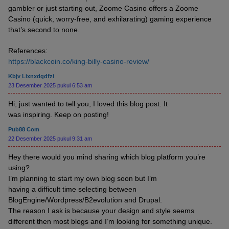
gambler or just starting out, Zoome Casino offers a Zoome
Casino (quick, worry-free, and exhilarating) gaming experience
that’s second to none.
References:
https://blackcoin.co/king-billy-casino-review/
Kbjv Lixnxdgdfzi
23 Desember 2025 pukul 6:53 am
Hi, just wanted to tell you, I loved this blog post. It
was inspiring. Keep on posting!
Pub88 Com
22 Desember 2025 pukul 9:31 am
Hey there would you mind sharing which blog platform you’re
using?
I’m planning to start my own blog soon but I’m
having a difficult time selecting between
BlogEngine/Wordpress/B2evolution and Drupal.
The reason I ask is because your design and style seems
different then most blogs and I’m looking for something unique.