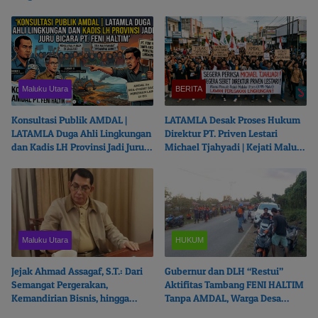
Diproses Pidana
Maluku Utara
BERITA
Konsultasi Publik AMDAL |
LATAMLA Desak Proses Hukum
LATAMLA Duga Ahli Lingkungan
Direktur PT. Priven Lestari
dan Kadis LH Provinsi Jadi Juru
Michael Tjahyadi | Kejati Malut
Bicara PT. Feni Haltim
Beralasan Fokus Korupsi
Maluku Utara
HUKUM
Jejak Ahmad Assagaf, S.T.: Dari
Gubernur dan DLH “Restui”
Semangat Pergerakan,
Aktifitas Tambang FENI HALTIM
Kemandirian Bisnis, hingga
Tanpa AMDAL, Warga Desa
Ketulusan Berbagi
Boikot Perusahaan