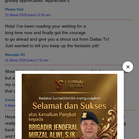
greatly appreciated. Appreciate it
Please Visit
21 Maret 2026 pukul 12:05 am
Hola! I’ve been reading your weblog for a
long time now and finally got the courage
to go ahead and give you a shout out from Dallas Tx!
Just wanted to tell you keep up the fantastic job!
Massage Oil
11 Maret 2026 pukul 7:31 am
×
Wow that was strange. I just wrote an incredibly long comment
but after I clicked submit
my comment didn’t show up. Grrrr… well I’m not writing all
that over again. Anyways, just wanted to say excellent blog!
Gmnc
8 Maret 2026 pukul 1:03 pm
Heya i’m for the first time here. I found this board and I find It
really useful & it helped me out a lot. I hope to give something
back
and help others like you helped me.