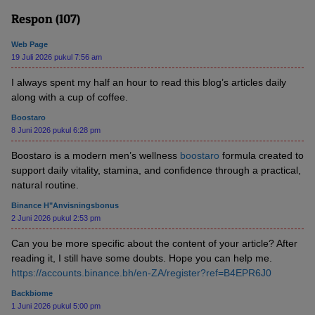
Respon (107)
Web Page
19 Juli 2026 pukul 7:56 am
I always spent my half an hour to read this blog’s articles daily
along with a cup of coffee.
Boostaro
8 Juni 2026 pukul 6:28 pm
Boostaro is a modern men’s wellness
boostaro
formula created to
support daily vitality, stamina, and confidence through a practical,
natural routine.
Binance H"anvisningsbonus
2 Juni 2026 pukul 2:53 pm
Can you be more specific about the content of your article? After
reading it, I still have some doubts. Hope you can help me.
https://accounts.binance.bh/en-ZA/register?ref=B4EPR6J0
Backbiome
1 Juni 2026 pukul 5:00 pm