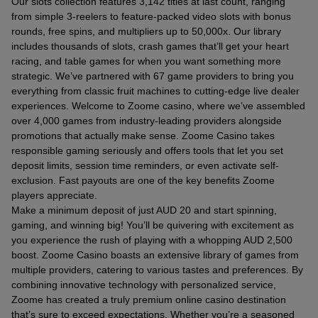
Our slots collection features 3,142 titles at last count, ranging
from simple 3-reelers to feature-packed video slots with bonus
rounds, free spins, and multipliers up to 50,000x. Our library
includes thousands of slots, crash games that’ll get your heart
racing, and table games for when you want something more
strategic. We’ve partnered with 67 game providers to bring you
everything from classic fruit machines to cutting-edge live dealer
experiences. Welcome to Zoome casino, where we’ve assembled
over 4,000 games from industry-leading providers alongside
promotions that actually make sense. Zoome Casino takes
responsible gaming seriously and offers tools that let you set
deposit limits, session time reminders, or even activate self-
exclusion. Fast payouts are one of the key benefits Zoome
players appreciate.
Make a minimum deposit of just AUD 20 and start spinning,
gaming, and winning big! You’ll be quivering with excitement as
you experience the rush of playing with a whopping AUD 2,500
boost. Zoome Casino boasts an extensive library of games from
multiple providers, catering to various tastes and preferences. By
combining innovative technology with personalized service,
Zoome has created a truly premium online casino destination
that’s sure to exceed expectations. Whether you’re a seasoned