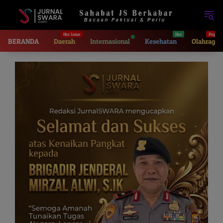
Langsung
ke
konten
BERANDA
Daerah
Internasional
Kesehatan
Olahraga