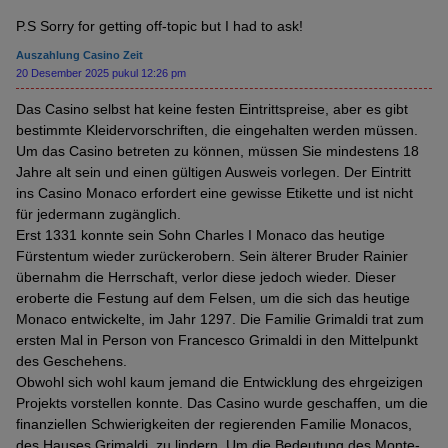
P.S Sorry for getting off-topic but I had to ask!
Auszahlung Casino Zeit
20 Desember 2025 pukul 12:26 pm
Das Casino selbst hat keine festen Eintrittspreise, aber es gibt
bestimmte Kleidervorschriften, die eingehalten werden müssen.
Um das Casino betreten zu können, müssen Sie mindestens 18
Jahre alt sein und einen gültigen Ausweis vorlegen. Der Eintritt
ins Casino Monaco erfordert eine gewisse Etikette und ist nicht
für jedermann zugänglich.
Erst 1331 konnte sein Sohn Charles I Monaco das heutige
Fürstentum wieder zurückerobern. Sein älterer Bruder Rainier
übernahm die Herrschaft, verlor diese jedoch wieder. Dieser
eroberte die Festung auf dem Felsen, um die sich das heutige
Monaco entwickelte, im Jahr 1297. Die Familie Grimaldi trat zum
ersten Mal in Person von Francesco Grimaldi in den Mittelpunkt
des Geschehens.
Obwohl sich wohl kaum jemand die Entwicklung des ehrgeizigen
Projekts vorstellen konnte. Das Casino wurde geschaffen, um die
finanziellen Schwierigkeiten der regierenden Familie Monacos,
des Hauses Grimaldi, zu lindern. Um die Bedeutung des Monte-