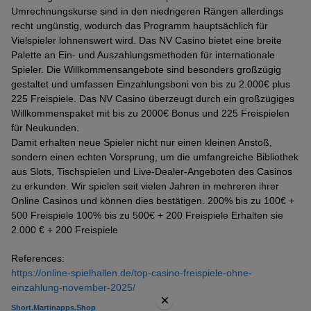
Umrechnungskurse sind in den niedrigeren Rängen allerdings
recht ungünstig, wodurch das Programm hauptsächlich für
Vielspieler lohnenswert wird. Das NV Casino bietet eine breite
Palette an Ein- und Auszahlungsmethoden für internationale
Spieler. Die Willkommensangebote sind besonders großzügig
gestaltet und umfassen Einzahlungsboni von bis zu 2.000€ plus
225 Freispiele. Das NV Casino überzeugt durch ein großzügiges
Willkommenspaket mit bis zu 2000€ Bonus und 225 Freispielen
für Neukunden.
Damit erhalten neue Spieler nicht nur einen kleinen Anstoß,
sondern einen echten Vorsprung, um die umfangreiche Bibliothek
aus Slots, Tischspielen und Live-Dealer-Angeboten des Casinos
zu erkunden. Wir spielen seit vielen Jahren in mehreren ihrer
Online Casinos und können dies bestätigen. 200% bis zu 100€ +
500 Freispiele 100% bis zu 500€ + 200 Freispiele Erhalten sie
2.000 € + 200 Freispiele
References:
https://online-spielhallen.de/top-casino-freispiele-ohne-
einzahlung-november-2025/
×
Short.martinapps.shop