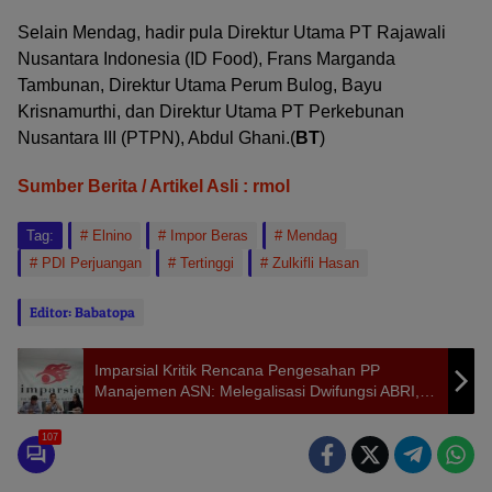
Selain Mendag, hadir pula Direktur Utama PT Rajawali
Nusantara Indonesia (ID Food), Frans Marganda
Tambunan, Direktur Utama Perum Bulog, Bayu
Krisnamurthi, dan Direktur Utama PT Perkebunan
Nusantara III (PTPN), Abdul Ghani.(
BT
)
Sumber Berita / Artikel Asli : rmol
Tag:
Elnino
Impor Beras
Mendag
PDI Perjuangan
Tertinggi
Zulkifli Hasan
Editor: Babatopa
Imparsial Kritik Rencana Pengesahan PP
Manajemen ASN: Melegalisasi Dwifungsi ABRI,
Mengancam Demokrasi
107