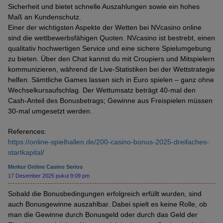
Sicherheit und bietet schnelle Auszahlungen sowie ein hohes
Maß an Kundenschutz.
Einer der wichtigsten Aspekte der Wetten bei NVcasino online
sind die wettbewerbsfähigen Quoten. NVcasino ist bestrebt, einen
qualitativ hochwertigen Service und eine sichere Spielumgebung
zu bieten. Über den Chat kannst du mit Croupiers und Mit­spielern
kommu­nizieren, während dir Live-Statistiken bei der Wett­strategie
helfen. Sämtliche Games lassen sich in Euro spielen – ganz ohne
Wechsel­kurs­aufschlag. Der Wett­umsatz beträgt 40-mal den
Cash-Anteil des Bonus­betrags; Gewinne aus Frei­spielen müssen
30-mal umgesetzt werden.
References:
https://online-spielhallen.de/200-casino-bonus-2025-dreifaches-
startkapital/
Merkur Online Casino Serios
17 Desember 2025 pukul 9:09 pm
Sobald die Bonusbedingungen erfolgreich erfüllt wurden, sind
auch Bonusgewinne auszahlbar. Dabei spielt es keine Rolle, ob
man die Gewinne durch Bonusgeld oder durch das Geld der