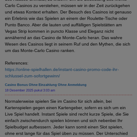
Carlo Casinos zu verstehen, müssen wir in der Zeit zurückgehen
und etwas Kontext erhalten. Der Besuch des Casinos ist genauso
ein Erlebnis wie das Spielen an einem der Roulette-Tische oder
Punto Banco. Aber die lauten und auffälligen Spielstätten am
Vegas Strip kommen in puncto Klasse und Eleganz nicht
annähernd an das Casino de Monte-Carlo heran. Das wahre
Wesen des Casinos liegt in seinem Ruf und den Mythen, die sich
um das Monte-Carlo Casino ranken.
References:
https://online-spielhallen.de/instant-casino-promo-code-ihr-
schlussel-zum-sofortgewinn/
Casino Bonus Ohne Einzahlung Ohne Anmeldung
18 Desember 2025 pukul 3:03 am
Normalerweise spielen Sie im Casino für sich allein, bei
Kartenspielen gegen einen Kartengeber, sofern es sich um ein
Live Spiel handelt. Instant Spiele sind recht kurze Spiele, die Sie
einfach zwischendurch spielen können und sich nebenbei Ihr
Spielbudget aufbessern. Jeder kann somit einen Slot spielen,
ohne erst lange für das Spiel üben zu müssen. Der Unterschied