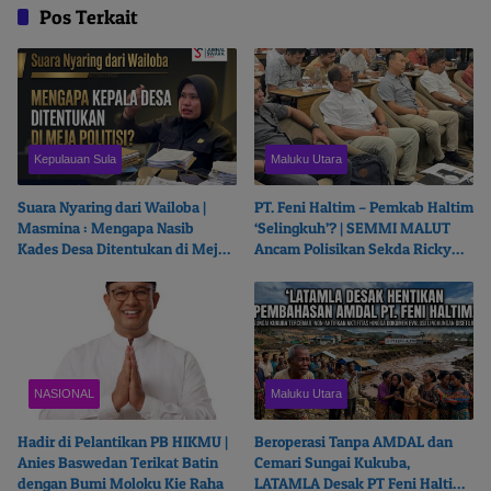
Pos Terkait
Kepulauan Sula
Maluku Utara
Suara Nyaring dari Wailoba |
PT. Feni Haltim – Pemkab Haltim
Masmina : Mengapa Nasib
‘Selingkuh’? | SEMMI MALUT
Kades Desa Ditentukan di Meja
Ancam Polisikan Sekda Ricky
Politisi?
Chairul Richfat
NASIONAL
Maluku Utara
Hadir di Pelantikan PB HIKMU |
Beroperasi Tanpa AMDAL dan
Anies Baswedan Terikat Batin
Cemari Sungai Kukuba,
dengan Bumi Moloku Kie Raha
LATAMLA Desak PT Feni Haltim