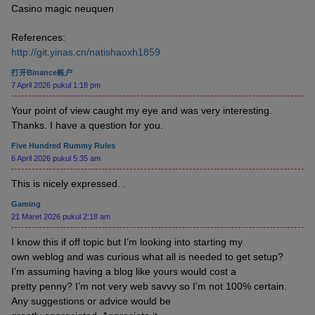
Casino magic neuquen
References:
http://git.yinas.cn/natishaoxh1859
打开Binance账户
7 April 2026 pukul 1:18 pm
Your point of view caught my eye and was very interesting.
Thanks. I have a question for you.
Five Hundred Rummy Rules
6 April 2026 pukul 5:35 am
This is nicely expressed. .
Gaming
21 Maret 2026 pukul 2:18 am
I know this if off topic but I’m looking into starting my
own weblog and was curious what all is needed to get setup?
I’m assuming having a blog like yours would cost a
pretty penny? I’m not very web savvy so I’m not 100% certain.
Any suggestions or advice would be