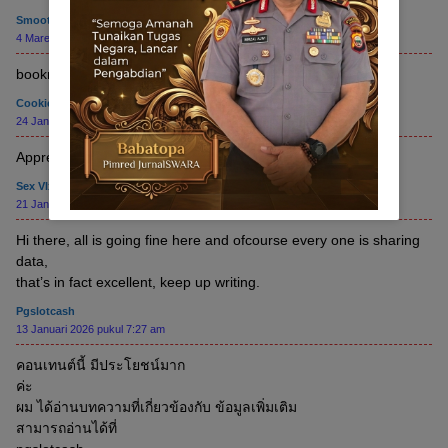
Smoothie Diet 21 Day Plan
4 Maret 2026 pukul 11:33 pm
bookmarked!!, I really like your web site!
Cookie Clicker Unblocked
24 Januari 2026 pukul 4:54 pm
Appreciate it! A good amount of write ups.
Sex Vlxx
21 Januari 2026 pukul 11:42 am
Hi there, all is going fine here and ofcourse every one is sharing
data,
that’s in fact excellent, keep up writing.
Pgslotcash
13 Januari 2026 pukul 7:27 am
คอนเทนต์นี้ มีประโยชน์มาก
ค่ะ
ผม ได้อ่านบทความที่เกี่ยวข้องกับ ข้อมูลเพิ่มเติม
สามารถอ่านได้ที่