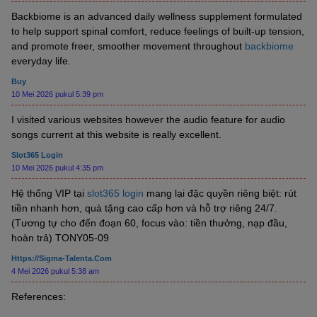
Backbiome is an advanced daily wellness supplement formulated
to help support spinal comfort, reduce feelings of built-up tension,
and promote freer, smoother movement throughout
backbiome
everyday life.
Buy
10 Mei 2026 pukul 5:39 pm
I visited various websites however the audio feature for audio
songs current at this website is really excellent.
Slot365 Login
10 Mei 2026 pukul 4:35 pm
Hệ thống VIP tại
slot365 login
mang lại đặc quyền riêng biệt: rút
tiền nhanh hơn, quà tặng cao cấp hơn và hỗ trợ riêng 24/7.
(Tương tự cho đến đoạn 60, focus vào: tiền thưởng, nạp đầu,
hoàn trả) TONY05-09
Https://sigma-Talenta.com
4 Mei 2026 pukul 5:38 am
References: