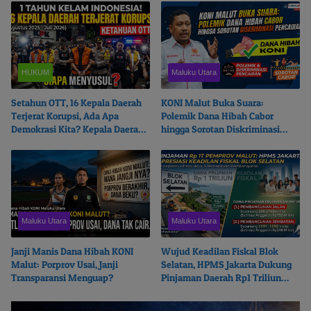
HUKUM
Maluku Utara
Setahun OTT, 16 Kepala Daerah
KONI Malut Buka Suara:
Terjerat Korupsi, Ada Apa
Polemik Dana Hibah Cabor
Demokrasi Kita? Kepala Daerah
hingga Sorotan Diskriminasi
Mana Menyusul?
Pencairan
Maluku Utara
Maluku Utara
Janji Manis Dana Hibah KONI
Wujud Keadilan Fiskal Blok
Malut: Porprov Usai, Janji
Selatan, HPMS Jakarta Dukung
Transparansi Menguap?
Pinjaman Daerah Rp1 Triliun
Pemprov Malut