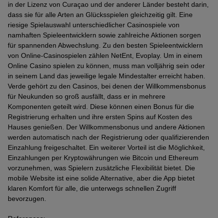
in der Lizenz von Curaçao und der anderer Länder besteht darin,
dass sie für alle Arten an Glücksspielen gleichzeitig gilt. Eine
riesige Spielauswahl unterschiedlicher Casinospiele von
namhaften Spieleentwicklern sowie zahlreiche Aktionen sorgen
für spannenden Abwechslung. Zu den besten Spieleentwicklern
von Online-Casinospielen zählen NetEnt, Evoplay. Um in einem
Online Casino spielen zu können, muss man volljährig sein oder
in seinem Land das jeweilige legale Mindestalter erreicht haben.
Verde gehört zu den Casinos, bei denen der Willkommensbonus
für Neukunden so groß ausfällt, dass er in mehrere
Komponenten geteilt wird. Diese können einen Bonus für die
Registrierung erhalten und ihre ersten Spins auf Kosten des
Hauses genießen. Der Willkommensbonus und andere Aktionen
werden automatisch nach der Registrierung oder qualifizierenden
Einzahlung freigeschaltet. Ein weiterer Vorteil ist die Möglichkeit,
Einzahlungen per Kryptowährungen wie Bitcoin und Ethereum
vorzunehmen, was Spielern zusätzliche Flexibilität bietet. Die
mobile Website ist eine solide Alternative, aber die App bietet
klaren Komfort für alle, die unterwegs schnellen Zugriff
bevorzugen.