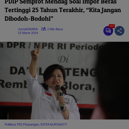
PDIP Semprot Mendag Soal Impor Beras
Tertinggi 25 Tahun Terakhir, “Kita Jangan
Dibodoh-Bodohi”
107
JurnalSWARA
2 Min Baca
15 Maret 2024
Politikus PDI Perjuangan, EVITA NURSANTY