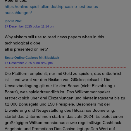
References:
https://online-spielhallen.de/drip-casino-test-bonus-
auszahlungen/
Iptv In 2026
17 Desember 2025 pukul 11:14 pm
Why visitors still use to read news papers when in this
technological globe
all is presented on net?
Beste Online Casinos Mit Blackjack
17 Desember 2025 pukul 9:52 pm
Die Plattform empfiehlt, nur mit Geld zu spielen, das entbehrlich
ist – und warnt vor den Risiken von Glücksspielsucht. Die
Umsatzbedingung gilt nur für den Bonus (nicht Einzahlung +
Bonus), was spielerfreundlich ist. Das Willkommenspaket
erstreckt sich über drei Einzahlungen und bietet insgesamt bis zu
€2.000 Bonusgeld und 150 Freispiele. Besonders mit der
Erweiterung und Neugestaltung des Hitcasinos Boomerang,
startet das Unternehmen stark in das Jahr 2024. Es bietet einen
großzügigen Willkommensbonus sowie regelmäßige Cashback-
Angebote und Promotions.Das Casino legt großen Wert auf