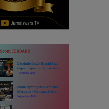
JScom TERBARU
DataIndo Desak Bupati Sula
Copot Inspektur Kamarudin |
Hindari ‘Lemong Suanggi Awasi
7 Agustus 2026
Lemong Suanggi’
Suara Nyaring dari Wailoba |
Masmina : Mengapa Nasib
Kades Desa Ditentukan di Meja
5 Agustus 2026
Politisi?