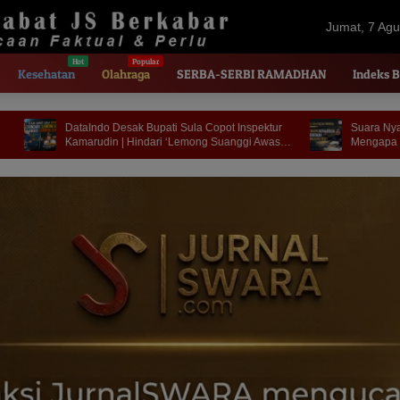
Jumat, 7 Agu
2026
Kesehatan
Olahraga
SERBA-SERBI RAMADHAN
Indeks B
i Sula Copot Inspektur
Suara Nyaring dari Wailoba | Masmina :
‘Lemong Suanggi Awasi
Mengapa Nasib Kades Desa Ditentukan di
Meja Politisi?