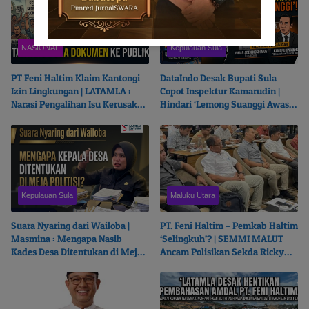
NASIONAL
Kepulauan Sula
PT Feni Haltim Klaim Kantongi
DataIndo Desak Bupati Sula
Izin Lingkungan | LATAMLA :
Copot Inspektur Kamarudin |
Narasi Pengalihan Isu Kerusakan
Hindari ‘Lemong Suanggi Awasi
Kali Kukuba, Tantang Buka
Lemong Suanggi’
Dokumen ke Publik
Kepulauan Sula
Maluku Utara
Suara Nyaring dari Wailoba |
PT. Feni Haltim – Pemkab Haltim
Masmina : Mengapa Nasib
‘Selingkuh’? | SEMMI MALUT
Kades Desa Ditentukan di Meja
Ancam Polisikan Sekda Ricky
Politisi?
Chairul Richfat