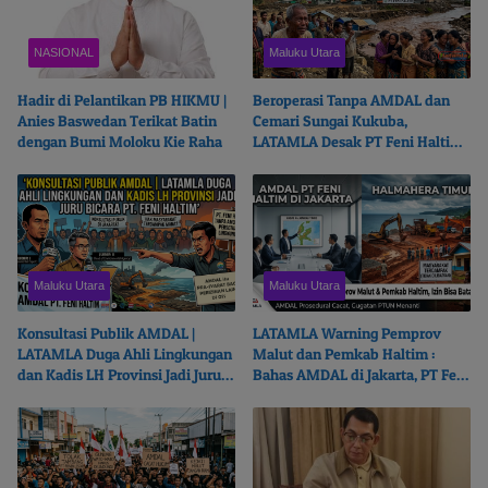
NASIONAL
Maluku Utara
Hadir di Pelantikan PB HIKMU |
Beroperasi Tanpa AMDAL dan
Anies Baswedan Terikat Batin
Cemari Sungai Kukuba,
dengan Bumi Moloku Kie Raha
LATAMLA Desak PT Feni Haltim
Diproses Pidana
Maluku Utara
Maluku Utara
Konsultasi Publik AMDAL |
LATAMLA Warning Pemprov
LATAMLA Duga Ahli Lingkungan
Malut dan Pemkab Haltim :
dan Kadis LH Provinsi Jadi Juru
Bahas AMDAL di Jakarta, PT Feni
Bicara PT. Feni Haltim
Haltim Beresiko Terjerat Hukum