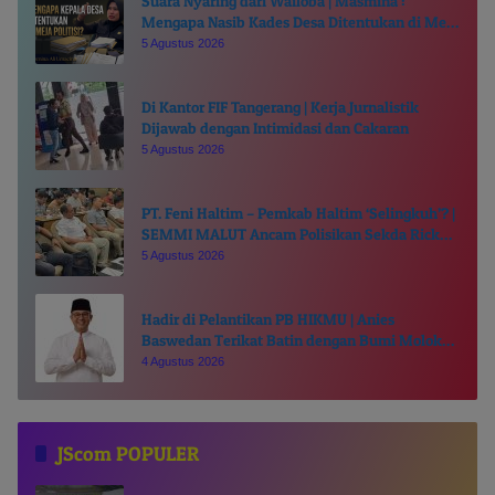
Suara Nyaring dari Wailoba | Masmina :
Mengapa Nasib Kades Desa Ditentukan di Meja
Politisi?
5 Agustus 2026
Di Kantor FIF Tangerang | Kerja Jurnalistik
Dijawab dengan Intimidasi dan Cakaran
5 Agustus 2026
PT. Feni Haltim – Pemkab Haltim ‘Selingkuh’? |
SEMMI MALUT Ancam Polisikan Sekda Ricky
Chairul Richfat
5 Agustus 2026
Hadir di Pelantikan PB HIKMU | Anies
Baswedan Terikat Batin dengan Bumi Moloku
Kie Raha
4 Agustus 2026
JScom POPULER