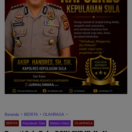
Beranda
BERITA
OLAHRAGA
BERITA
Kepulauan Sula
Maluku Utara
OLAHRAGA