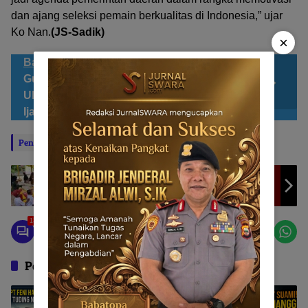
dan ajang seleksi pemain berkualitas di Indonesia,” ujar
Ko Nan.
(JS-Sadik)
×
Bacaan Sahabat JS
Dalil Tidak Kuat,
Gugatan Ke MK Akal-akalan CPM,
Ulur Waktu Proses Hukum Dugaan
Ijazah Palsu
Penulis: SADIK UMATERNATE
Editor: BABATOPA
TP PKK – DWP Sula Gandeng OPD Sajikan
Makan Sehat Bergizi di Pulau Mangoli
13
Pos Terkait