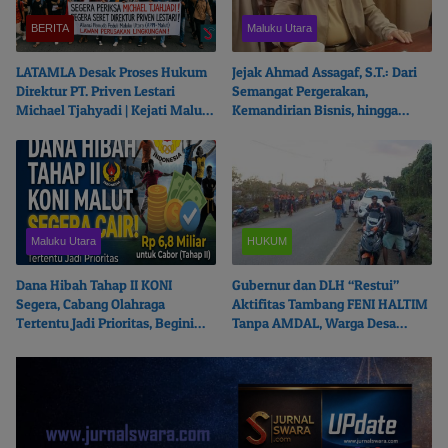
BERITA
Maluku Utara
LATAMLA Desak Proses Hukum
Jejak Ahmad Assagaf, S.T.: Dari
Direktur PT. Priven Lestari
Semangat Pergerakan,
Michael Tjahyadi | Kejati Malut
Kemandirian Bisnis, hingga
Beralasan Fokus Korupsi
Ketulusan Berbagi
Maluku Utara
HUKUM
Dana Hibah Tahap II KONI
Gubernur dan DLH “Restui”
Segera, Cabang Olahraga
Aktifitas Tambang FENI HALTIM
Tertentu Jadi Prioritas, Begini
Tanpa AMDAL, Warga Desa
Ceritanya…
Boikot Perusahaan