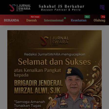
Langsung
ke
konten
BERANDA
Daerah
Internasional
Kesehatan
Olahraga