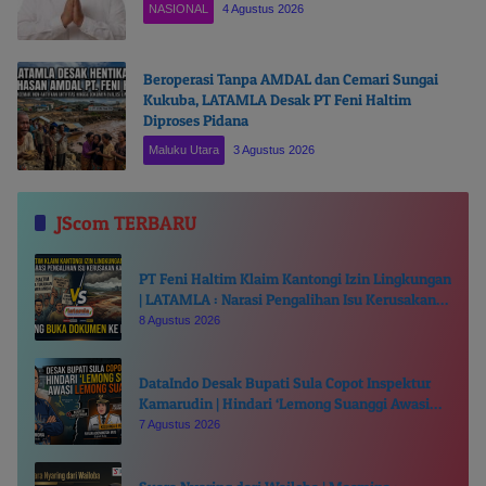
NASIONAL
4 Agustus 2026
Beroperasi Tanpa AMDAL dan Cemari Sungai
Kukuba, LATAMLA Desak PT Feni Haltim
Diproses Pidana
Maluku Utara
3 Agustus 2026
JScom TERBARU
PT Feni Haltim Klaim Kantongi Izin Lingkungan
| LATAMLA : Narasi Pengalihan Isu Kerusakan
Kali Kukuba, Tantang Buka Dokumen ke Publik
8 Agustus 2026
DataIndo Desak Bupati Sula Copot Inspektur
Kamarudin | Hindari ‘Lemong Suanggi Awasi
Lemong Suanggi’
7 Agustus 2026