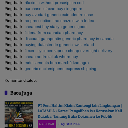
Ping-balik:
rifaximin without prescription cod
Ping-balik:
purchase xifaxan buy singapore
Ping-balik:
buy avodart generic extended release
Ping-balik:
no prescription itraconazole with fedex
Ping-balik:
cheapest buy staxyn generic good
Ping-balik:
fildena from canadian pharmacy
Ping-balik:
discount gabapentin generic pharmacy in canada
Ping-balik:
buying dutasteride generic switzerland
Ping-balik:
flexeril cyclobenzaprine cheap overnight delivery
Ping-balik:
cheap androxal uk where buy
Ping-balik:
médicaments bon marché kamagra
Ping-balik:
generic enclomiphene express shipping
Komentar ditutup.
Baca Juga
PT Feni Haltim Klaim Kantongi Izin Lingkungan |
LATAMLA : Narasi Pengalihan Isu Kerusakan Kali
Kukuba, Tantang Buka Dokumen ke Publik
NASIONAL
8 Agustus 2026