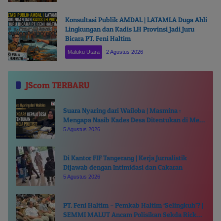
Konsultasi Publik AMDAL | LATAMLA Duga Ahli
Lingkungan dan Kadis LH Provinsi Jadi Juru
Bicara PT. Feni Haltim
Maluku Utara
2 Agustus 2026
JScom TERBARU
Suara Nyaring dari Wailoba | Masmina :
Mengapa Nasib Kades Desa Ditentukan di Meja
Politisi?
5 Agustus 2026
Di Kantor FIF Tangerang | Kerja Jurnalistik
Dijawab dengan Intimidasi dan Cakaran
5 Agustus 2026
PT. Feni Haltim – Pemkab Haltim ‘Selingkuh’? |
SEMMI MALUT Ancam Polisikan Sekda Ricky