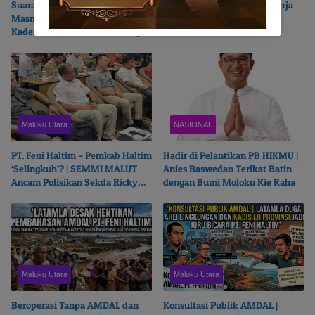
Suara Nyaring dari Wailoba |
Di Kantor FIF Tangerang | Kerja
Masmina : Mengapa Nasib
Jurnalistik Dijawab dengan
Kades Desa Ditentukan di Meja
Intimidasi dan Cakaran
Politisi?
Maluku Utara
NASIONAL
PT. Feni Haltim – Pemkab Haltim
Hadir di Pelantikan PB HIKMU |
‘Selingkuh’? | SEMMI MALUT
Anies Baswedan Terikat Batin
Ancam Polisikan Sekda Ricky
dengan Bumi Moloku Kie Raha
Chairul Richfat
Maluku Utara
Maluku Utara
Beroperasi Tanpa AMDAL dan
Konsultasi Publik AMDAL |