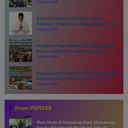
Chairul Richfat
5 Agustus 2026
Hadir di Pelantikan PB HIKMU | Anies
Baswedan Terikat Batin dengan Bumi Moloku
Kie Raha
4 Agustus 2026
Beroperasi Tanpa AMDAL dan Cemari Sungai
Kukuba, LATAMLA Desak PT Feni Haltim
Diproses Pidana
3 Agustus 2026
Konsultasi Publik AMDAL | LATAMLA Duga Ahli
Lingkungan dan Kadis LH Provinsi Jadi Juru
Bicara PT. Feni Haltim
2 Agustus 2026
JScom POPULER
Obati Rindu di Halmahera Utara, Muhammad
Kasuba Didaulat Jadi Khatib Ied-Adha Di