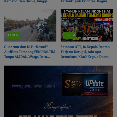
Kemandirian Bisnis, hingga
Tertentu Jadi Prioritas, Begini
Ketulusan Berbagi
Ceritanya…
HUKUM
HUKUM
Gubernur dan DLH “Restui”
Setahun OTT, 16 Kepala Daerah
Aktifitas Tambang FENI HALTIM
Terjerat Korupsi, Ada Apa
Tanpa AMDAL, Warga Desa
Demokrasi Kita? Kepala Daerah
Boikot Perusahaan
Mana Menyusul?