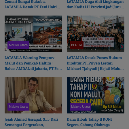
Cemari Sungai Kukuba,
LATAMLA Duga Ahli Lingkungan
LATAMLA Desak PT Feni Haltim
dan Kadis LH Provinsi Jadi Juru
Diproses Pidana
Bicara PT. Feni Haltim
Maluku Utara
BERITA
LATAMLA Warning Pemprov
LATAMLA Desak Proses Hukum
Malut dan Pemkab Haltim :
Direktur PT. Priven Lestari
Bahas AMDAL di Jakarta, PT Feni
Michael Tjahyadi | Kejati Malut
Haltim Beresiko Terjerat Hukum
Beralasan Fokus Korupsi
Maluku Utara
Maluku Utara
Jejak Ahmad Assagaf, S.T.: Dari
Dana Hibah Tahap II KONI
Semangat Pergerakan,
Segera, Cabang Olahraga