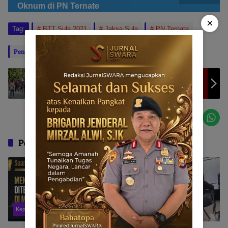
Oknum di PN Ternate
×
Tag:
BTT Sula 2021
Jaksa Sula
PN Ternate
Penulis: Riswan Abas & Tim
Editor: BABATOPA
Makin Kondusif Pasca Bentrok Dua Desa, Sultan
Tidore : Damai Itu Indah
Pos Terkait
Kepulauan Sula
Banten