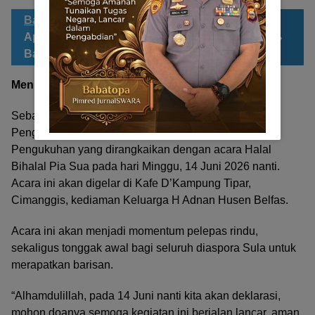
Bacaan Sahabat JS
FORKI Malut Beri
Apresiasi | Tiga Karateka Tangguh
Bawa Misi Juara di Piala Kapolri 2026
Menuju Hari Bersejarah: 14 Juni 2026
Sebagai langkah awal untuk memulai kiprah mulia ini,
Pengurus Pusat KKSK akan menggelar Deklarasi dan
Pengukuhan yang dirangkaikan dengan acara Halal
Bihalal Pia Sua pada hari Minggu, 14 Juni 2026 nanti.
Acara ini akan digelar di Kafe D’Kampung Tipar,
Cimanggis, kediaman Keluarga H Adnan Husen Belfas.
Acara ini akan menjadi momentum pelepas rindu,
sekaligus tonggak awal bagi seluruh diaspora Sula untuk
merapatkan barisan.
“Alhamdulillah, pada 14 Juni nanti kita akan deklarasi,
mohon doanya semoga kegiatan ini berjalan lancar, aman