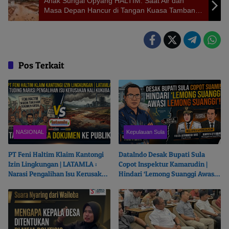
Anak Sungai Opyang HALTIM: Saat Air dan
Masa Depan Hancur di Tangan Kuasa Tambang |
UNUTARA Angkat Suara
Pos Terkait
NASIONAL
Kepulauan Sula
PT Feni Haltim Klaim Kantongi
DataIndo Desak Bupati Sula
Izin Lingkungan | LATAMLA :
Copot Inspektur Kamarudin |
Narasi Pengalihan Isu Kerusakan
Hindari ‘Lemong Suanggi Awasi
Kali Kukuba, Tantang Buka
Lemong Suanggi’
Dokumen ke Publik