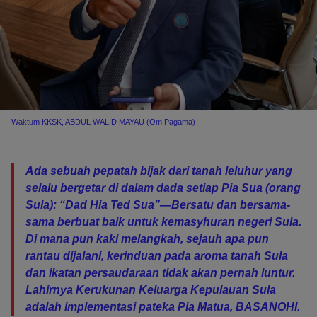
Waktum KKSK, ABDUL WALID MAYAU (Om Pagama)
Ada sebuah pepatah bijak dari tanah leluhur yang
selalu bergetar di dalam dada setiap Pia Sua (orang
Sula): “Dad Hia Ted Sua”—Bersatu dan bersama-
sama berbuat baik untuk kemasyhuran negeri Sula.
Di mana pun kaki melangkah, sejauh apa pun
rantau dijalani, kerinduan pada aroma tanah Sula
dan ikatan persaudaraan tidak akan pernah luntur.
Lahirnya Kerukunan Keluarga Kepulauan Sula
adalah implementasi pateka Pia Matua, BASANOHI.