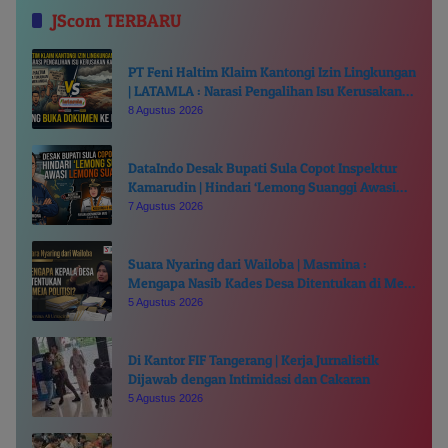
JScom TERBARU
PT Feni Haltim Klaim Kantongi Izin Lingkungan
| LATAMLA : Narasi Pengalihan Isu Kerusakan
Kali Kukuba, Tantang Buka Dokumen ke Publik
8 Agustus 2026
DataIndo Desak Bupati Sula Copot Inspektur
Kamarudin | Hindari ‘Lemong Suanggi Awasi
Lemong Suanggi’
7 Agustus 2026
Suara Nyaring dari Wailoba | Masmina :
Mengapa Nasib Kades Desa Ditentukan di Meja
Politisi?
5 Agustus 2026
Di Kantor FIF Tangerang | Kerja Jurnalistik
Dijawab dengan Intimidasi dan Cakaran
5 Agustus 2026