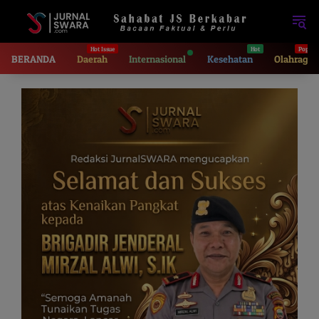
Langsung
ke
konten
BERANDA
Daerah
Internasional
Kesehatan
Olahraga