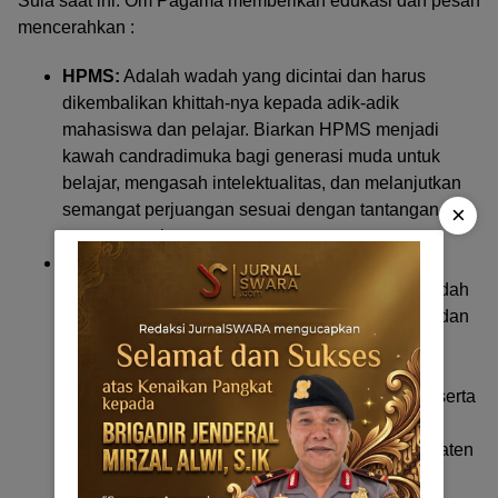
Sula saat ini. Om Pagama memberikan edukasi dan pesan
mencerahkan :
HPMS:
Adalah wadah yang dicintai dan harus
dikembalikan khittah-nya kepada adik-adik
mahasiswa dan pelajar. Biarkan HPMS menjadi
kawah candradimuka bagi generasi muda untuk
belajar, mengasah intelektualitas, dan melanjutkan
semangat perjuangan sesuai dengan tantangan
×
zaman mereka.
KKSK:
Hadir sebagai wadah berskala nasional
yang menghimpun keluarga besar Sula yang sudah
purnastudi, para profesional, tokoh masyarakat, dan
seluruh diaspora Sula secara luas. KKSK akan
berfokus pada jalinan silaturahmi, aksi sosial,
pengembangan Sumber Daya Manusia (SDM), serta
menjadi mitra strategis untuk menyumbang
pemikiran konstruktif bagi pembangunan Kabupaten
Kepulauan Sula.