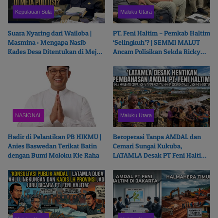
Kepulauan Sula
Maluku Utara
Suara Nyaring dari Wailoba |
PT. Feni Haltim – Pemkab Haltim
Masmina : Mengapa Nasib
‘Selingkuh’? | SEMMI MALUT
Kades Desa Ditentukan di Meja
Ancam Polisikan Sekda Ricky
Politisi?
Chairul Richfat
NASIONAL
Maluku Utara
Hadir di Pelantikan PB HIKMU |
Beroperasi Tanpa AMDAL dan
Anies Baswedan Terikat Batin
Cemari Sungai Kukuba,
dengan Bumi Moloku Kie Raha
LATAMLA Desak PT Feni Haltim
Diproses Pidana