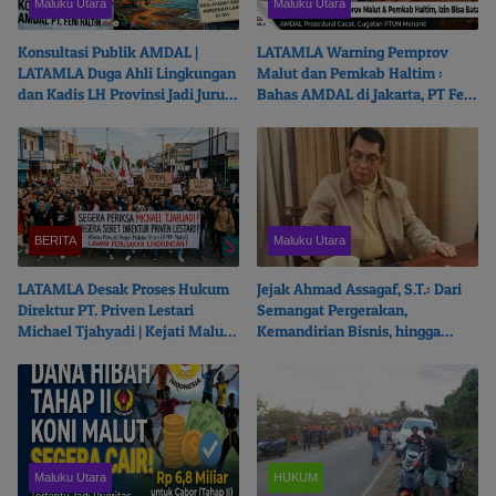
Maluku Utara
Maluku Utara
Konsultasi Publik AMDAL |
LATAMLA Warning Pemprov
LATAMLA Duga Ahli Lingkungan
Malut dan Pemkab Haltim :
dan Kadis LH Provinsi Jadi Juru
Bahas AMDAL di Jakarta, PT Feni
Bicara PT. Feni Haltim
Haltim Beresiko Terjerat Hukum
BERITA
Maluku Utara
LATAMLA Desak Proses Hukum
Jejak Ahmad Assagaf, S.T.: Dari
Direktur PT. Priven Lestari
Semangat Pergerakan,
Michael Tjahyadi | Kejati Malut
Kemandirian Bisnis, hingga
Beralasan Fokus Korupsi
Ketulusan Berbagi
Maluku Utara
HUKUM