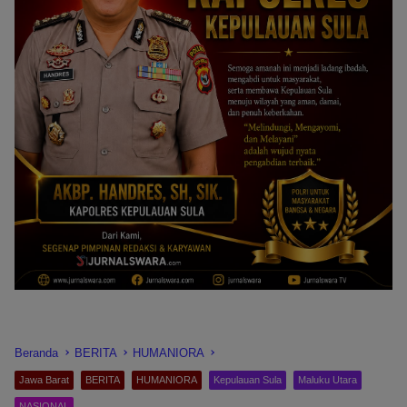
Beranda
BERITA
HUMANIORA
Jawa Barat
BERITA
HUMANIORA
Kepulauan Sula
Maluku Utara
NASIONAL