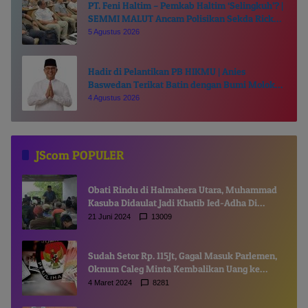
PT. Feni Haltim – Pemkab Haltim ‘Selingkuh’? |
SEMMI MALUT Ancam Polisikan Sekda Ricky
Chairul Richfat
5 Agustus 2026
Hadir di Pelantikan PB HIKMU | Anies
Baswedan Terikat Batin dengan Bumi Moloku
Kie Raha
4 Agustus 2026
JScom POPULER
Obati Rindu di Halmahera Utara, Muhammad
Kasuba Didaulat Jadi Khatib Ied-Adha Di
Gamsungi
21 Juni 2024
13009
Sudah Setor Rp. 115Jt, Gagal Masuk Parlemen,
Oknum Caleg Minta Kembalikan Uang ke
Komisioner KPUD
4 Maret 2024
8281