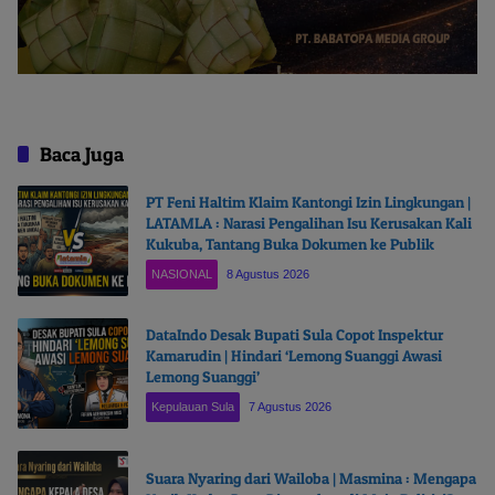
Baca Juga
PT Feni Haltim Klaim Kantongi Izin Lingkungan |
LATAMLA : Narasi Pengalihan Isu Kerusakan Kali
Kukuba, Tantang Buka Dokumen ke Publik
NASIONAL
8 Agustus 2026
DataIndo Desak Bupati Sula Copot Inspektur
Kamarudin | Hindari ‘Lemong Suanggi Awasi
Lemong Suanggi’
Kepulauan Sula
7 Agustus 2026
Suara Nyaring dari Wailoba | Masmina : Mengapa