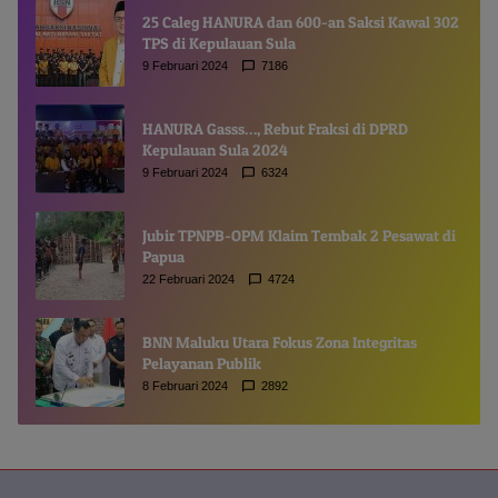
25 Caleg HANURA dan 600-an Saksi Kawal 302
TPS di Kepulauan Sula
9 Februari 2024
7186
HANURA Gasss…, Rebut Fraksi di DPRD
Kepulauan Sula 2024
9 Februari 2024
6324
Jubir TPNPB-OPM Klaim Tembak 2 Pesawat di
Papua
22 Februari 2024
4724
BNN Maluku Utara Fokus Zona Integritas
Pelayanan Publik
8 Februari 2024
2892