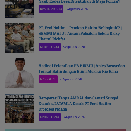
Nasib Kades Desa Ditentukan di Meja Politisi?
Kepulauan Sula
5 Agustus 2026
PT. Feni Haltim – Pemkab Haltim ‘Selingkuh’? |
SEMMI MALUT Ancam Polisikan Sekda Ricky
Chairul Richfat
Maluku Utara
5 Agustus 2026
Hadir di Pelantikan PB HIKMU | Anies Baswedan
Terikat Batin dengan Bumi Moloku Kie Raha
NASIONAL
4 Agustus 2026
Beroperasi Tanpa AMDAL dan Cemari Sungai
Kukuba, LATAMLA Desak PT Feni Haltim
Diproses Pidana
Maluku Utara
3 Agustus 2026