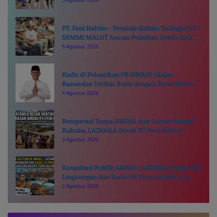
5 Agustus 2026
PT. Feni Haltim – Pemkab Haltim ‘Selingkuh’? |
SEMMI MALUT Ancam Polisikan Sekda Ricky
Chairul Richfat
5 Agustus 2026
Hadir di Pelantikan PB HIKMU | Anies
Baswedan Terikat Batin dengan Bumi Moloku
Kie Raha
4 Agustus 2026
Beroperasi Tanpa AMDAL dan Cemari Sungai
Kukuba, LATAMLA Desak PT Feni Haltim
Diproses Pidana
3 Agustus 2026
Konsultasi Publik AMDAL | LATAMLA Duga Ahli
Lingkungan dan Kadis LH Provinsi Jadi Juru
Bicara PT. Feni Haltim
2 Agustus 2026