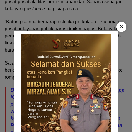
pusat-pusat aktifitas pemerintahan dan Sanana sebagai
kota yang
welcome
bagi siapa saja.
“Katong samua berharap estetika perkotaan, terutama di
×
pusat pelayanan publik harus dibikin bagus. Beta yakin,
pemerintah daerah bisa lakukan ini dengan baik, sebab
tidak butuh anggaran banyak untuk bikin bagus ini
barang,” ujar Om Pagama kepada awak media ini.
Salah satu anggota grup Whatsapp KSB, Nan Pora
berkelakar “Matnana yawa SIDAK, neka pasti yang pake
rompi semakin banyak”.
(Ris-JS)
Berita ini diangkat dari percakapan Grup Whatsapp
Keluarga Sula Bersatu. Redaksi menganggap
penting untuk diketahui khalayak, dan jadi
wacana/kritik penuh cinta kepada pemangku
kepentingan. Semoga penataaan Kota dan Pusat
Pemerintahan Kepulauan Sula punya estetika dan