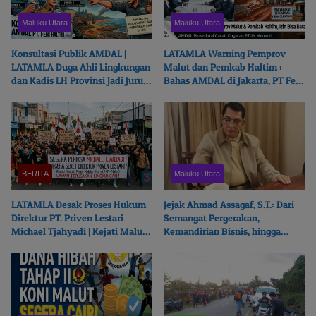
Maluku Utara
Maluku Utara
Konsultasi Publik AMDAL |
LATAMLA Warning Pemprov
LATAMLA Duga Ahli Lingkungan
Malut dan Pemkab Haltim :
dan Kadis LH Provinsi Jadi Juru
Bahas AMDAL di Jakarta, PT Feni
Bicara PT. Feni Haltim
Haltim Beresiko Terjerat Hukum
BERITA
Maluku Utara
LATAMLA Desak Proses Hukum
Jejak Ahmad Assagaf, S.T.: Dari
Direktur PT. Priven Lestari
Semangat Pergerakan,
Michael Tjahyadi | Kejati Malut
Kemandirian Bisnis, hingga
Beralasan Fokus Korupsi
Ketulusan Berbagi