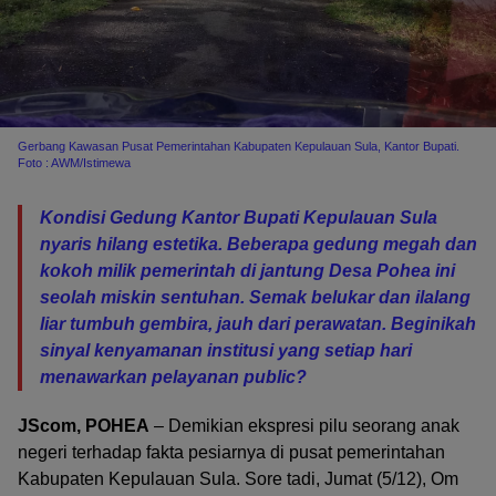
Gerbang Kawasan Pusat Pemerintahan Kabupaten Kepulauan Sula, Kantor Bupati.
Foto : AWM/Istimewa
Kondisi Gedung Kantor Bupati Kepulauan Sula
nyaris hilang estetika. Beberapa gedung megah dan
kokoh milik pemerintah di jantung Desa Pohea ini
seolah miskin sentuhan. Semak belukar dan ilalang
liar tumbuh gembira, jauh dari perawatan. Beginikah
sinyal kenyamanan institusi yang setiap hari
menawarkan pelayanan public?
JScom, POHEA
– Demikian ekspresi pilu seorang anak
negeri terhadap fakta pesiarnya di pusat pemerintahan
Kabupaten Kepulauan Sula. Sore tadi, Jumat (5/12), Om