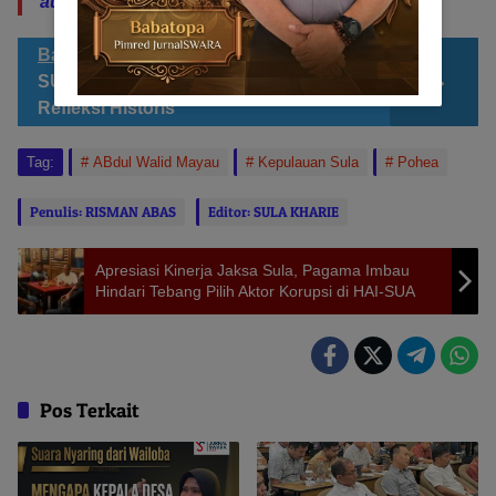
aura Ke-Sua-an yang Birahi du Gamiha. Amin
Bacaan Sahabat JS
GABALIL HAI
SUA 2026: Sebuah Tradisi dan
Refleksi Historis
Tag:
ABdul Walid Mayau
Kepulauan Sula
Pohea
Penulis: RISMAN ABAS
Editor: SULA KHARIE
Apresiasi Kinerja Jaksa Sula, Pagama Imbau
Hindari Tebang Pilih Aktor Korupsi di HAI-SUA
Pos Terkait