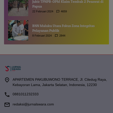
Jubir TPNPB-OPM Klaim Tembak 2 Pesawat di
Papua
22 Februari 2024
4659
BNN Maluku Utara Fokus Zona Integritas
Pelayanan Publik
8 Februari 2024
2844
APARTEMEN PAKUBUWONO TERRACE, Jl. Ciledug Raya,
Kebayoran Lama, Jakarta Selatan, Indonesia, 12230
0881011232333
redaksi@jurnalswara.com