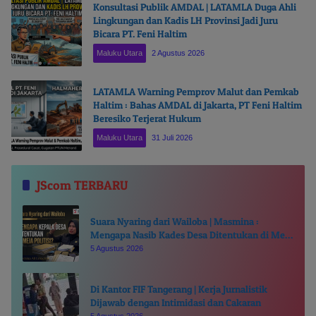
Konsultasi Publik AMDAL | LATAMLA Duga Ahli
Lingkungan dan Kadis LH Provinsi Jadi Juru
Bicara PT. Feni Haltim
Maluku Utara
2 Agustus 2026
LATAMLA Warning Pemprov Malut dan Pemkab
Haltim : Bahas AMDAL di Jakarta, PT Feni Haltim
Beresiko Terjerat Hukum
Maluku Utara
31 Juli 2026
JScom TERBARU
Suara Nyaring dari Wailoba | Masmina :
Mengapa Nasib Kades Desa Ditentukan di Meja
Politisi?
5 Agustus 2026
Di Kantor FIF Tangerang | Kerja Jurnalistik
Dijawab dengan Intimidasi dan Cakaran