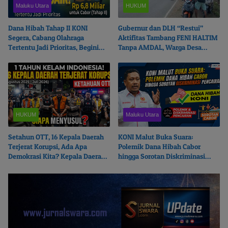
Maluku Utara
HUKUM
Dana Hibah Tahap II KONI
Gubernur dan DLH “Restui”
Segera, Cabang Olahraga
Aktifitas Tambang FENI HALTIM
Tertentu Jadi Prioritas, Begini
Tanpa AMDAL, Warga Desa
Ceritanya…
Boikot Perusahaan
HUKUM
Maluku Utara
Setahun OTT, 16 Kepala Daerah
KONI Malut Buka Suara:
Terjerat Korupsi, Ada Apa
Polemik Dana Hibah Cabor
Demokrasi Kita? Kepala Daerah
hingga Sorotan Diskriminasi
Mana Menyusul?
Pencairan