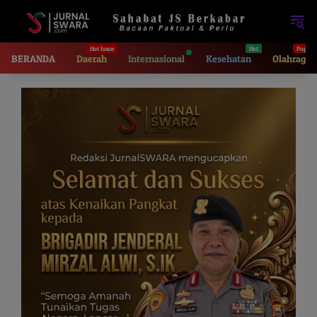
Langsung
ke
konten
BERANDA
Daerah
Internasional
Kesehatan
Olahraga