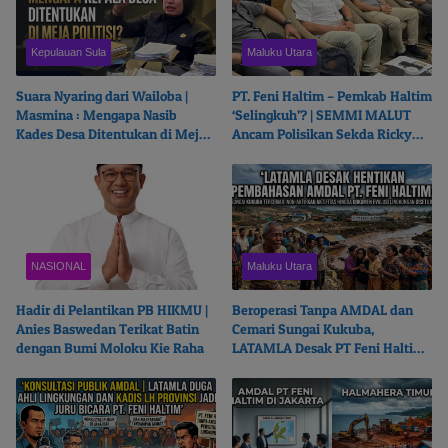
Kepulauan Sula
Maluku Utara
Suara Nyaring dari Wailoba |
PT. Feni Haltim – Pemkab Haltim
Masmina : Mengapa Nasib
‘Selingkuh’? | SEMMI MALUT
Kades Desa Ditentukan di Meja
Ancam Polisikan Sekda Ricky
Politisi?
Chairul Richfat
NASIONAL
Maluku Utara
Hadir di Pelantikan PB HIKMU |
Beroperasi Tanpa AMDAL dan
Anies Baswedan Terikat Batin
Cemari Sungai Kukuba,
dengan Bumi Moloku Kie Raha
LATAMLA Desak PT Feni Haltim
Diproses Pidana