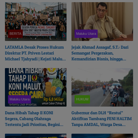
BERITA
Maluku Utara
LATAMLA Desak Proses Hukum
Jejak Ahmad Assagaf, S.T.: Dari
Direktur PT. Priven Lestari
Semangat Pergerakan,
Michael Tjahyadi | Kejati Malut
Kemandirian Bisnis, hingga
Beralasan Fokus Korupsi
Ketulusan Berbagi
Maluku Utara
HUKUM
Dana Hibah Tahap II KONI
Gubernur dan DLH “Restui”
Segera, Cabang Olahraga
Aktifitas Tambang FENI HALTIM
Tertentu Jadi Prioritas, Begini
Tanpa AMDAL, Warga Desa
Ceritanya…
Boikot Perusahaan