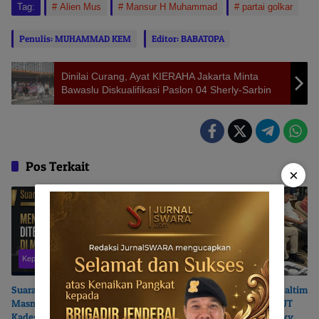
Tag:
Alien Mus
Mansur H Muhammad
partai golkar
Penulis: MUHAMMAD KEM
Editor: BABATOPA
Dinilai Curang, Ayat KIERAHA Jakarta Minta
Bawaslu Diskualifikasi Paslon 04 Sherly-Sarbin
Pos Terkait
×
Kepulauan Sula
Maluku Utara
Suara Nyaring dari Wailoba |
PT. Feni Haltim – Pemkab Haltim
Masmina : Mengapa Nasib
‘Selingkuh’? | SEMMI MALUT
Kades Desa Ditentukan di Meja
Ancam Polisikan Sekda Ricky