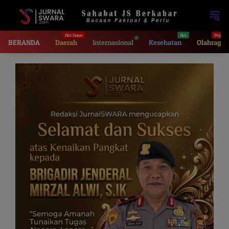
Langsung
ke
konten
BERANDA
Daerah
Internasional
Kesehatan
Olahraga