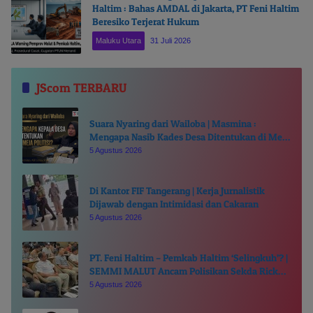
Haltim : Bahas AMDAL di Jakarta, PT Feni Haltim
Beresiko Terjerat Hukum
Maluku Utara
31 Juli 2026
JScom TERBARU
Suara Nyaring dari Wailoba | Masmina :
Mengapa Nasib Kades Desa Ditentukan di Meja
Politisi?
5 Agustus 2026
Di Kantor FIF Tangerang | Kerja Jurnalistik
Dijawab dengan Intimidasi dan Cakaran
5 Agustus 2026
PT. Feni Haltim – Pemkab Haltim ‘Selingkuh’? |
SEMMI MALUT Ancam Polisikan Sekda Ricky
Chairul Richfat
5 Agustus 2026