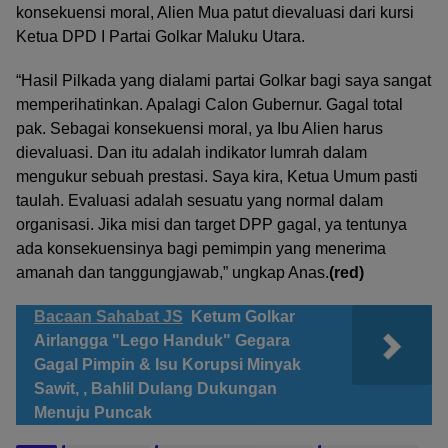
konsekuensi moral, Alien Mua patut dievaluasi dari kursi
Ketua DPD I Partai Golkar Maluku Utara.
“Hasil Pilkada yang dialami partai Golkar bagi saya sangat
memperihatinkan. Apalagi Calon Gubernur. Gagal total
pak. Sebagai konsekuensi moral, ya Ibu Alien harus
dievaluasi. Dan itu adalah indikator lumrah dalam
mengukur sebuah prestasi. Saya kira, Ketua Umum pasti
taulah. Evaluasi adalah sesuatu yang normal dalam
organisasi. Jika misi dan target DPP gagal, ya tentunya
ada konsekuensinya bagi pemimpin yang menerima
amanah dan tanggungjawab,” ungkap Anas.
(red)
Bacaan Sahabat JS
Ketum Golkar
Airlangga "Lego Handuk" Gegara
Gagal Pimpin & Isu Korupsi Minyak
Sawit, , Bahlil Dulang Dukungan
Menuju Puncak