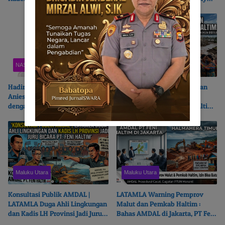
Politisi?
Chairul Richfat
NASIONAL
Maluku Utara
Hadir di Pelantikan PB HIKMU |
Beroperasi Tanpa AMDAL dan
Anies Baswedan Terikat Batin
Cemari Sungai Kukuba,
dengan Bumi Moloku Kie Raha
LATAMLA Desak PT Feni Haltim
Diproses Pidana
Maluku Utara
Maluku Utara
Konsultasi Publik AMDAL |
LATAMLA Warning Pemprov
LATAMLA Duga Ahli Lingkungan
Malut dan Pemkab Haltim :
dan Kadis LH Provinsi Jadi Juru
Bahas AMDAL di Jakarta, PT Feni
Bicara PT. Feni Haltim
Haltim Beresiko Terjerat Hukum