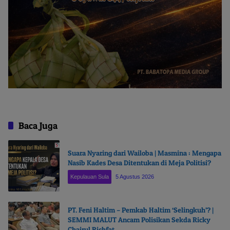
Baca Juga
Suara Nyaring dari Wailoba | Masmina : Mengapa
Nasib Kades Desa Ditentukan di Meja Politisi?
Kepulauan Sula
5 Agustus 2026
PT. Feni Haltim – Pemkab Haltim ‘Selingkuh’? |
SEMMI MALUT Ancam Polisikan Sekda Ricky
Chairul Richfat