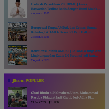
Hadir di Pelantikan PB HIKMU | Anies
Baswedan Terikat Batin dengan Bumi Moloku
Kie Raha
4 Agustus 2026
Beroperasi Tanpa AMDAL dan Cemari Sungai
Kukuba, LATAMLA Desak PT Feni Haltim
Diproses Pidana
3 Agustus 2026
Konsultasi Publik AMDAL | LATAMLA Duga Ahli
Lingkungan dan Kadis LH Provinsi Jadi Juru
Bicara PT. Feni Haltim
2 Agustus 2026
JScom POPULER
Obati Rindu di Halmahera Utara, Muhammad
Kasuba Didaulat Jadi Khatib Ied-Adha Di
Gamsungi
21 Juni 2024
12971