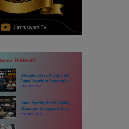
JScom TERBARU
DataIndo Desak Bupati Sula
Copot Inspektur Kamarudin |
Hindari ‘Lemong Suanggi Awasi
7 Agustus 2026
Lemong Suanggi’
Suara Nyaring dari Wailoba |
Masmina : Mengapa Nasib
Kades Desa Ditentukan di Meja
5 Agustus 2026
Politisi?