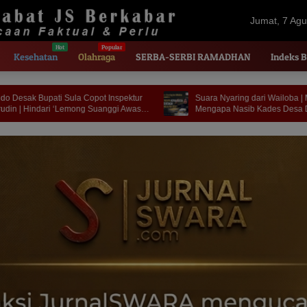
Jumat, 7 Agu
2026
Kesehatan
Olahraga
SERBA-SERBI RAMADHAN
Indeks B
tur
Suara Nyaring dari Wailoba | Masmina :
Di Kant
asi
Mengapa Nasib Kades Desa Ditentukan di
Dijawa
Meja Politisi?