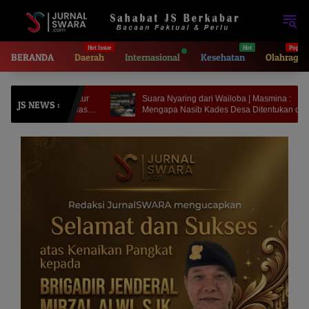
Langsung
ke
konten
BERANDA
Daerah
Internasional
Kesehatan
Olahraga
nspektur
Suara Nyaring dari Wailoba | Masmina :
D
JS NEWS :
gi Awasi
Mengapa Nasib Kades Desa Ditentukan di
D
Meja Politisi?