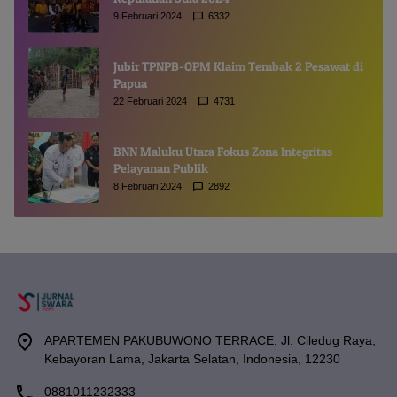
9 Februari 2024
6332
Jubir TPNPB-OPM Klaim Tembak 2 Pesawat di
Papua
22 Februari 2024
4731
BNN Maluku Utara Fokus Zona Integritas
Pelayanan Publik
8 Februari 2024
2892
APARTEMEN PAKUBUWONO TERRACE, Jl. Ciledug Raya,
Kebayoran Lama, Jakarta Selatan, Indonesia, 12230
0881011232333