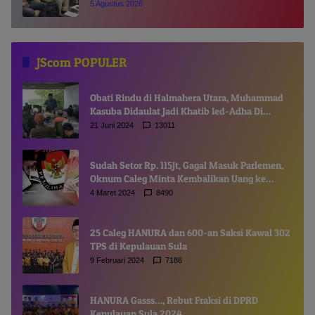
Chairul Richfat
5 Agustus 2026
JScom POPULER
Obati Rindu di Halmahera Utara, Muhammad
Kasuba Didaulat Jadi Khatib Ied-Adha Di
Gamsungi
21 Juni 2024
13011
Sudah Setor Rp. 115Jt, Gagal Masuk Parlemen,
Oknum Caleg Minta Kembalikan Uang ke
Komisioner KPUD
4 Maret 2024
8490
25 Caleg HANURA dan 600-an Saksi Kawal 302
TPS di Kepulauan Sula
9 Februari 2024
7186
HANURA Gasss…, Rebut Fraksi di DPRD
Kepulauan Sula 2024